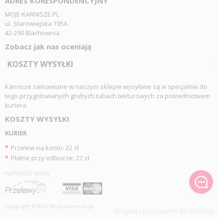
ADRES KORESPONDENCYJNY
MOJE-KARNISZE.PL
ul. Starowiejska 195A
42-290 Blachownia
Zobacz jak nas oceniają
KOSZTY WYSYŁKI
Karnisze zamawiane w naszym sklepie wysyłane są w specjalnie do
tego przygotowanych grubych tubach tekturowych za pośrednictwem
kuriera
KOSZTY WYSYŁKI
KURIER
Przelew na konto: 22 zł
Płatne przy odbiorze: 27 zł
PŁATNOŚCI KARTĄ
Copyright ©2026 Moje-Karnisze.pl
Projekt i wykonanie:
Redhand.pl