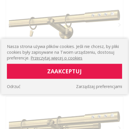
Nasza strona używa plików cookies. Jeśli nie chcesz, by pliki
cookies były zapisywane na Twoim urządzeniu, dostosuj
preferencje.
Przeczytaj więcej o cookies
KARNISZ HERA
ZAAKCEPTUJ
Prosty pojedynczy ścienny
126,14 zł
WIĘCEJ
Odrzuć
Zarządzaj preferencjami
4.0
/ 1