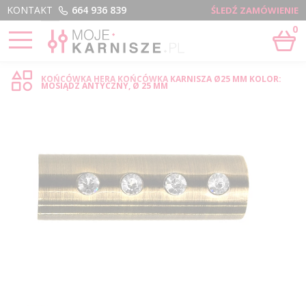
Menu
KONTAKT
664 936 839
ŚLEDŹ ZAMÓWIENIE
0
STRONA GŁÓWNA
›
HERA - SKLEP INTERNETOWY
KOŃCÓWKA HERA KOŃCÓWKA KARNISZA Ø25 MM KOLOR:
MOSIĄDZ ANTYCZNY, Ø 25 MM