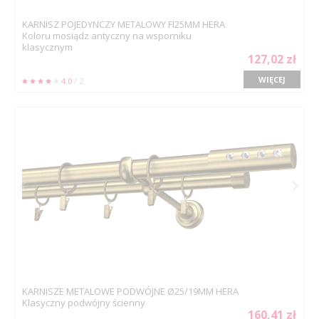
KARNISZ POJEDYNCZY METALOWY FI25MM HERA
Koloru mosiądz antyczny na wsporniku
klasycznym
127,02 zł
WIĘCEJ
4.0
/ 2
KARNISZE METALOWE PODWÓJNE Ø25/19MM HERA
Klasyczny podwójny ścienny
160,41 zł