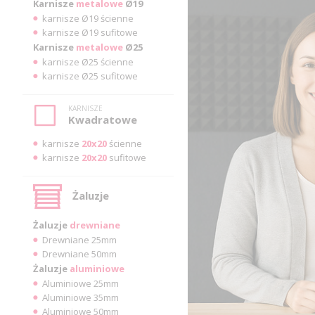
Karnisze
metalowe
Ø19
karnisze Ø19 ścienne
karnisze Ø19 sufitowe
Karnisze
metalowe
Ø25
karnisze Ø25 ścienne
karnisze Ø25 sufitowe
KARNISZE
Kwadratowe
karnisze
20x20
ścienne
karnisze
20x20
sufitowe
Żaluzje
Żaluzje
drewniane
Drewniane 25mm
Drewniane 50mm
Żaluzje
aluminiowe
Aluminiowe 25mm
Aluminiowe 35mm
Aluminiowe 50mm