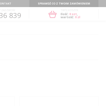
ONTAKT
SPRAWDŹ CO Z TWOIM ZAMÓWIENIEM
? ZADZWOŃ!
TWÓJ KOSZYK
36 839
Ilość:
0
szt
,
wartość:
0 zł