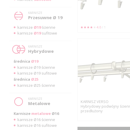
KARNISZE
Przesuwne Ø 19
karnisze
Ø19
ścienne
4.0
/ 1
karnisze
Ø19
sufitowe
KARNISZE
Hybrydowe
średnica
Ø19
karnisze Ø19 ścienne
karnisze Ø19 sufitowe
średnica
Ø25
karnisze Ø25 ścienne
KARNISZE
KARNISZ VERSO
Metalowe
Hybrydowy podwójny ścien
przedłużony
Karnisze
metalowe
Ø16
karnisze Ø16 ścienne
karnisze Ø16 sufitowe