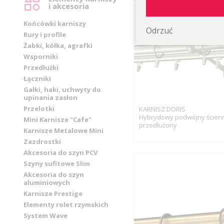
i akcesoria
Końcówki karniszy
Odrzuć
Rury i profile
Żabki, kółka, agrafki
Wsporniki
Przedłużki
Łączniki
Gałki, haki, uchwyty do
upinania zasłon
Przelotki
KARNISZ DORIS
Hybrydowy podwójny ścien
Mini Karnisze "Cafe"
przedłużony
Karnisze Metalowe Mini
Zazdrostki
Akcesoria do szyn PCV
Szyny sufitowe Slim
Akcesoria do szyn
aluminiowych
Karnisze Prestige
Elementy rolet rzymskich
System Wave