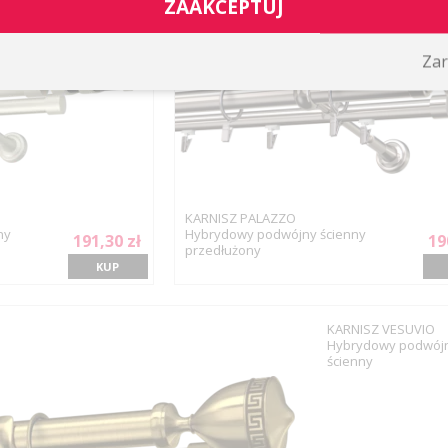
ZAAKCEPTUJ
Zar
KARNISZ PALAZZO
ny
Hybrydowy podwójny ścienny
191,30 zł
19
przedłużony
KUP
KARNISZ VESUVIO
Hybrydowy podwój
ścienny