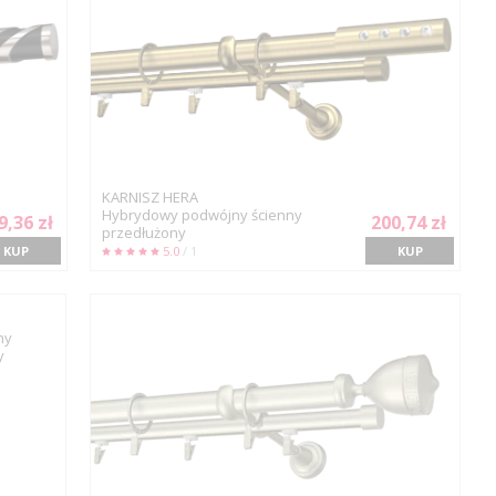
KARNISZ HERA
Hybrydowy podwójny ścienny
9,36 zł
200,74 zł
przedłużony
KUP
5.0
/ 1
KUP
ny
y