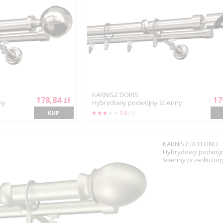
KARNISZ DORIS
178,84 zł
17
ny
Hybrydowy podwójny ścienny
KUP
3.0
/ 2
KARNISZ BELLONO
Hybrydowy podwój
ścienny przedłużon