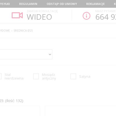
YSYŁKI
REGULAMIN
ODSTĄP OD UMOWY
REKLAMACJE
K
ZAMÓW KONSULTACJĘ
MASZ PYTANIE
WIDEO
664 9
RYDOWE
›
ŚREDNICA Ø25
Stal
Mosiądz
Satyna
nierdzewna
antyczny
: (Ilość: 132)