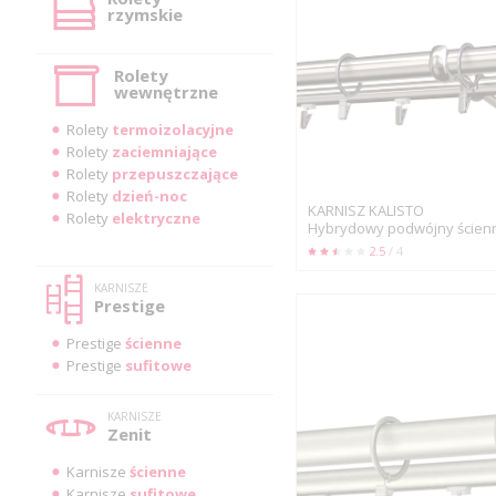
rzymskie
Rolety
wewnętrzne
Rolety
termoizolacyjne
Rolety
zaciemniające
Rolety
przepuszczające
Rolety
dzień-noc
KARNISZ KALISTO
Rolety
elektryczne
Hybrydowy podwójny ścien
2.5
/ 4
KARNISZE
Prestige
Prestige
ścienne
Prestige
sufitowe
KARNISZE
Zenit
Karnisze
ścienne
Karnisze
sufitowe