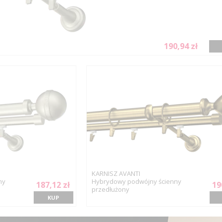
190,94 zł
KARNISZ AVANTI
ny
Hybrydowy podwójny ścienny
187,12 zł
19
przedłużony
KUP