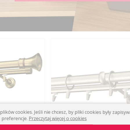
176,30 zł
ny
lików cookies. Jeśli nie chcesz, by pliki cookies były zapis
KUP
 preferencje.
Przeczytaj więcej o cookies