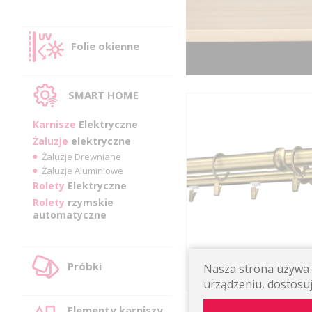
Folie okienne
SMART HOME
Karnisze
Elektryczne
Żaluzje
elektryczne
Żaluzje Drewniane
Żaluzje Aluminiowe
Rolety
Elektryczne
Rolety
rzymskie
automatyczne
KARNISZ COLOSSEO
Hybrydowy podwójny ścien
Próbki
Nasza strona używa p
urządzeniu, dostosuj
Elementy karniszy