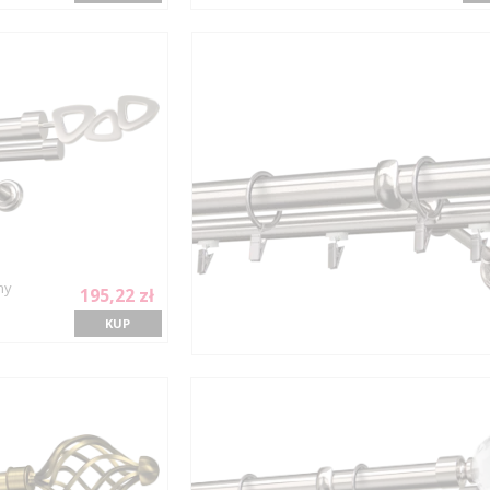
ny
195,22 zł
KUP