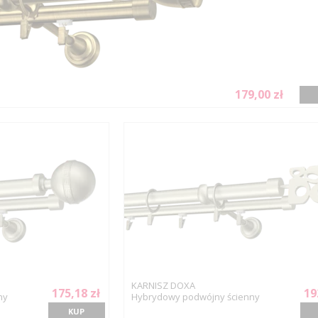
179,00 zł
KARNISZ DOXA
175,18 zł
19
ny
Hybrydowy podwójny ścienny
KUP