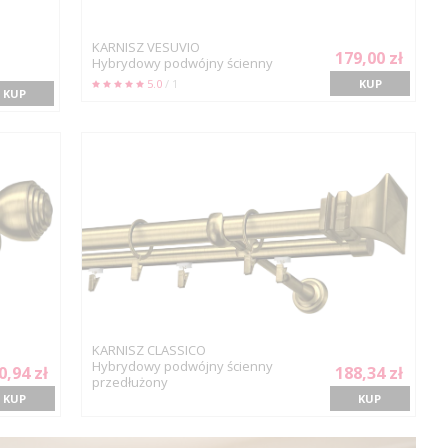
KARNISZ VESUVIO
179,00 zł
Hybrydowy podwójny ścienny
5.0
/ 1
KUP
KUP
KARNISZ CLASSICO
Hybrydowy podwójny ścienny
0,94 zł
188,34 zł
przedłużony
KUP
KUP