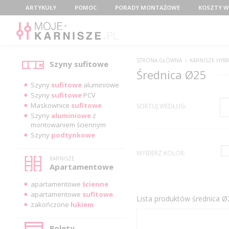
Menu
ARTYKUŁY
POMOC
PORADY MONTAŻOWE
KOSZTY W
Kategorie
STRONA GŁÓWNA
›
KARNISZE HYB
Szyny sufitowe
średnica Ø25
Szyny
sufitowe
aluminiowe
Szyny
sufitowe
PCV
Maskownice
sufitowe
SORTUJ WEDŁUG:
Szyny
aluminiowe
z
montowaniem ściennym
Szyny
podtynkowe
WYBIERZ KOLOR:
KARNISZE
Apartamentowe
apartamentowe
ścienne
apartamentowe
sufitowe
Lista produktów średnica Ø25
zakończone
łukiem
Rolety