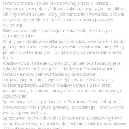
towaru ponosi Sklep. Do reklamowanej przesyłki, wraz z
towarem, należy dołączyć dowód zakupu, np. paragon lub fakturę
lub inny dowód zakupu, który jednoznacznie potwierdza, iż towar
nabyto w sklepie Moje-karnisze.pl wraz z opisem przyczyny
reklamacji.
Sklep zobowiązuje się do rozpatrzenia każdej reklamacji w
terminie do 14 dni.
W przypadku braków w reklamacji Sprzedawca wezwie Klienta do
jej uzupełnienia w niezbędnym zakresie niezwłocznie, nie później
jednak niż w terminie 7 dni, od daty otrzymania wezwania przez
Klienta.
Wadliwy towar zostanie wymieniony na pełnowartościowy jeżeli
tylko będzie to możliwe. Jeśli nie będzie możliwości wymiany
towaru na nowy, pełnowartościowy, Sklep zwróci
zamawiającemu całość wpłaconej pierwotnie kwoty wraz z
kosztami przesyłki. Za towar wadliwy uznaje się taki, który
posiada wady techniczne, niewynikłe z powodu standardowego
użytkowania.
Sprzedawca nie jest producentem Towarów. Producent ponosi
odpowiedzialność z tytułu gwarancji sprzedanego Towaru. Okres
gwarancji wynosi 3 lata.
Sprzedawca odpowiada wobec konsumenta za sprzedany towar
na podstawie rękojmi, jeżeli wada zostanie stwierdzona w okresie
2 lat od momentu jego wydania.