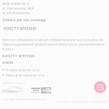
MOJE-KARNISZE.PL
ul. Starowiejska 195A
42-290 Blachownia
Zobacz jak nas oceniają
KOSZTY WYSYŁKI
Karnisze zamawiane w naszym sklepie wysyłane są w specjalnie do
tego przygotowanych grubych tubach tekturowych za pośrednictwem
kuriera
KOSZTY WYSYŁKI
KURIER
Przelew na konto: 22 zł
Płatne przy odbiorze: 27 zł
PŁATNOŚCI KARTĄ
Copyright ©2026 Moje-Karnisze.pl
Projekt i wykonanie:
Redhand.pl