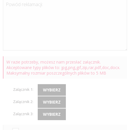
Powód reklamacji:
W razie potrzeby, możesz nam przesłać załącznik.
Akceptowane typy plików to: jpg,png,gif,zip,rar,pdf,doc,docx.
Maksymalny rozmiar poszczególnych plików to 5 MB
Zalącznik 1:
WYBIERZ
Zalącznik 2:
WYBIERZ
Zalącznik 3:
WYBIERZ