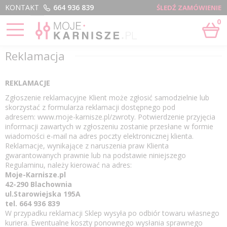
Menu
KONTAKT
664 936 839
ŚLEDŹ ZAMÓWIENIE
0
STRONA GŁÓWNA
›
REKLAMACJA
Reklamacja
REKLAMACJE
Zgłoszenie reklamacyjne Klient może zgłosić samodzielnie lub
skorzystać z formularza reklamacji dostępnego pod
adresem: www.moje-karnisze.pl/zwroty. Potwierdzenie przyjęcia
informacji zawartych w zgłoszeniu zostanie przesłane w formie
wiadomości e-mail na adres poczty elektronicznej klienta.
Reklamacje, wynikające z naruszenia praw Klienta
gwarantowanych prawnie lub na podstawie niniejszego
Regulaminu, należy kierować na adres:
Moje-Karnisze.pl
42-290 Blachownia
ul.Starowiejska 195A
tel. 664 936 839
W przypadku reklamacji Sklep wysyła po odbiór towaru własnego
kuriera. Ewentualne koszty ponownego wysłania sprawnego