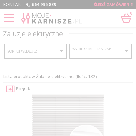
Menu
KONTAKT
664 936 839
ŚLEDŹ ZAMÓWIENIE
0
STRONA GŁÓWNA
›
SMART HOME
›
ŻALUZJE ELEKTRYCZNE
Żaluzje elektryczne
WYBIERZ MECHANIZM:
SORTUJ WEDŁUG:
Żaluzje
25 mm
Lista produktów Żaluzje elektryczne: (Ilość: 132)
Połysk
Żaluzje
35 mm
Żaluzje
50 mm