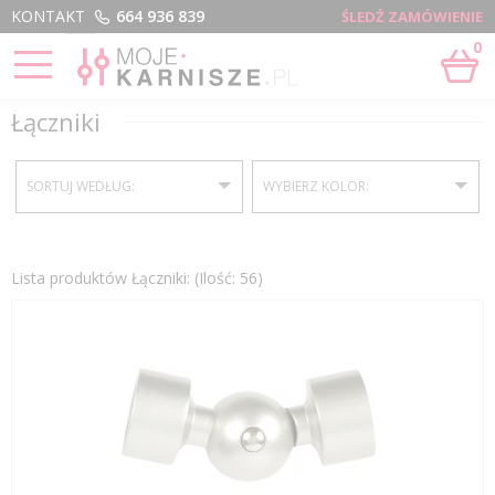
Menu
KONTAKT
664 936 839
ŚLEDŹ ZAMÓWIENIE
0
STRONA GŁÓWNA
›
ELEMENTY KARNISZY I AKCESORIA
›
ŁĄCZNIKI
Łączniki
SORTUJ WEDŁUG:
WYBIERZ KOLOR:
Satyna
Lista produktów Łączniki: (Ilość: 56)
Czarny
Aluminium
szczotkowane
Biały