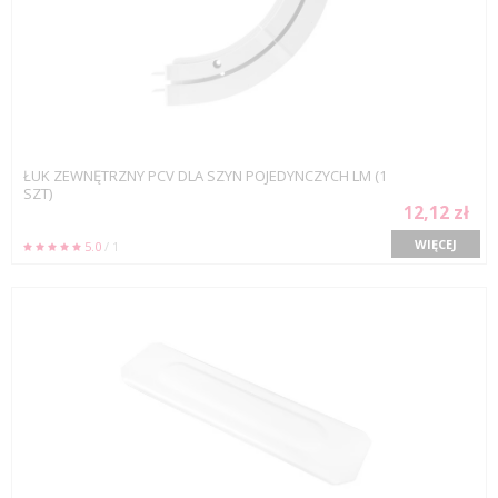
ŁUK ZEWNĘTRZNY PCV DLA SZYN POJEDYNCZYCH LM (1
SZT)
12,12 zł
WIĘCEJ
5.0
/ 1