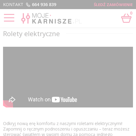
Menu
KONTAKT
664 936 839
ŚLEDŹ ZAMÓWIENIE
0
STRONA GŁÓWNA
›
ROLETY WEWNĘTRZNE
›
ROLETY ELEKTRYCZNE
Rolety elektryczne
Odkryj nową erę komfortu z naszymi roletami elektrycznymi!
Zapomnij o ręcznym podnoszeniu i opuszczaniu – teraz możesz
sterować światłem w swoim domu za pomocą jednego