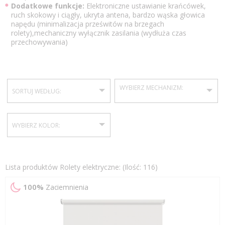
Dodatkowe funkcje:
Elektroniczne ustawianie krańcówek,
ruch skokowy i ciągły, ukryta antena, bardzo wąska głowica
napędu (minimalizacja prześwitów na brzegach
rolety),mechaniczny wyłącznik zasilania (wydłuża czas
przechowywania)
WYBIERZ MECHANIZM:
SORTUJ WEDŁUG:
Roleta
bez
WYBIERZ KOLOR:
kasety
miejsce
montażu
Czarny
:
Lista produktów Rolety elektryczne: (Ilość: 116)
ściana,
sufit
Biały
100%
Zaciemnienia
(inwazyj
ne)
Roleta w