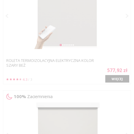
kasecie
kwadraro
aluminiowej
miejsce
montażu:
ściana, sufit
ROLETA TERMOIZOLACYJNA ELEKTRYCZNA KOLOR
SZARY BEŻ
577,92 zł
WIĘCEJ
4.3
/ 3
100%
Zaciemnienia