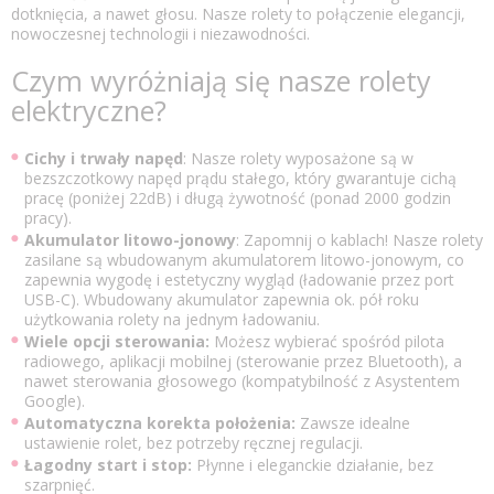
dotknięcia, a nawet głosu. Nasze rolety to połączenie elegancji,
nowoczesnej technologii i niezawodności.
Czym wyróżniają się nasze rolety
elektryczne?
Cichy i trwały napęd
: Nasze rolety wyposażone są w
bezszczotkowy napęd prądu stałego, który gwarantuje cichą
pracę (poniżej 22dB) i długą żywotność (ponad 2000 godzin
pracy).
Akumulator litowo-jonowy
: Zapomnij o kablach! Nasze rolety
zasilane są wbudowanym akumulatorem litowo-jonowym, co
zapewnia wygodę i estetyczny wygląd (ładowanie przez port
USB-C). Wbudowany akumulator zapewnia ok. pół roku
użytkowania rolety na jednym ładowaniu.
Wiele opcji sterowania:
Możesz wybierać spośród pilota
radiowego, aplikacji mobilnej (sterowanie przez Bluetooth), a
nawet sterowania głosowego (kompatybilność z Asystentem
Google).
Automatyczna korekta położenia:
Zawsze idealne
ustawienie rolet, bez potrzeby ręcznej regulacji.
Łagodny start i stop:
Płynne i eleganckie działanie, bez
szarpnięć.