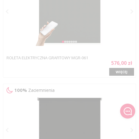
ROLETA ELEKTRYCZNA GRAFITOWY MGR-061
576,00 zł
WIĘCEJ
100%
Zaciemnienia