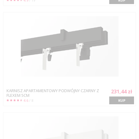
4.9
/ 19
KUP
KARNISZ APARTAMENTOWY PODWÓJNY CZARNY Z
231,44 zł
FLEXEM 5CM
4.6
/ 8
KUP