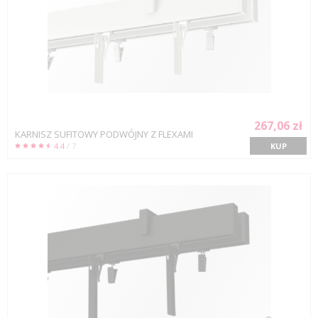
267,06 zł
KARNISZ SUFITOWY PODWÓJNY Z FLEXAMI
4.4
/ 7
KUP