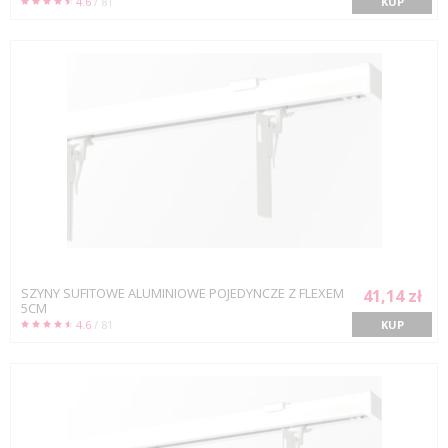
4.6
/ 81
KUP
SZYNY SUFITOWE ALUMINIOWE POJEDYNCZE Z FLEXEM
41,14 zł
5CM
4.6
/ 81
KUP