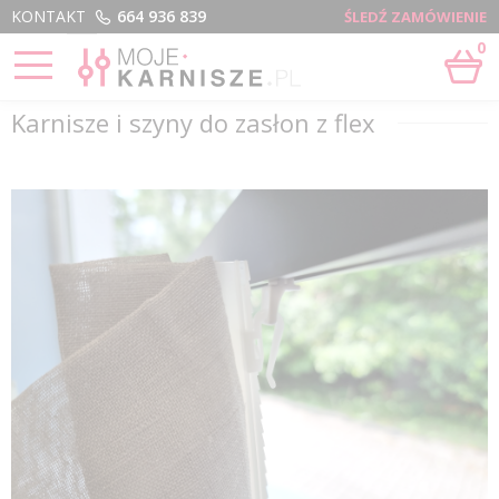
Menu
KONTAKT
664 936 839
ŚLEDŹ ZAMÓWIENIE
0
STRONA GŁÓWNA
›
KARNISZE I SZYNY DO ZASŁON Z FLEX
Karnisze i szyny do zasłon z flex