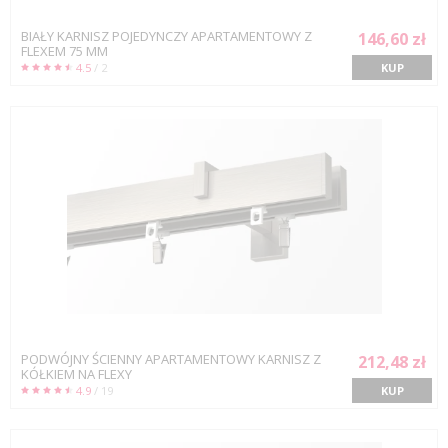
BIAŁY KARNISZ POJEDYNCZY APARTAMENTOWY Z
146,60 zł
FLEXEM 75 MM
4.5
/ 2
KUP
PODWÓJNY ŚCIENNY APARTAMENTOWY KARNISZ Z
212,48 zł
KÓŁKIEM NA FLEXY
4.9
/ 19
KUP