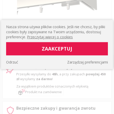
Nasza strona używa plików cookies. Jeśli nie chcesz, by pliki
cookies były zapisywane na Twoim urządzeniu, dostosuj
KARNISZ PRESTIGE Z KOŃCÓWKĄ DO ŚCIANY W
449,57 zł
KOLORZE ALUMINIUM SZCZOTKOWANE
preferencje.
Przeczytaj więcej o cookies
KUP
ZAAKCEPTUJ
Odrzuć
Zarządzaj preferencjami
Darmowa, ekspresowa wysyłka
Przesyłki wysyłamy do
48h
, a przy zakupach
powyżej 450
zł
wysyłamy
za darmo
!
Za wyjątkiem produktów oznaczonych etykietą
Produkt na zamówienie
Bezpieczne zakupy i gwarancja zwrotu