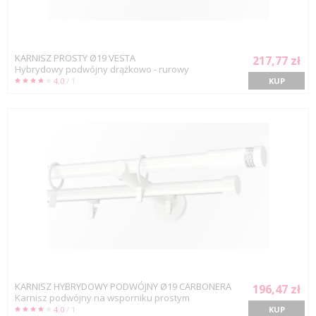
KARNISZ PROSTY Ø19 VESTA
217,77 zł
Hybrydowy podwójny drążkowo - rurowy
4.0
/ 1
KUP
KARNISZ HYBRYDOWY PODWÓJNY Ø19 CARBONERA
196,47 zł
Karnisz podwójny na wsporniku prostym
4.0
/ 1
KUP