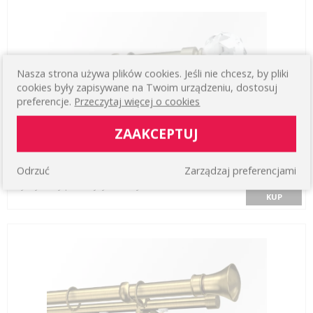
Nasza strona używa plików cookies. Jeśli nie chcesz, by pliki
cookies były zapisywane na Twoim urządzeniu, dostosuj
preferencje.
Przeczytaj więcej o cookies
ZAAKCEPTUJ
Odrzuć
Zarządzaj preferencjami
KARNISZ Ø25/19 CRISTAL KULA
206,56 zł
Hybrydowy podwójny ścienny
KUP