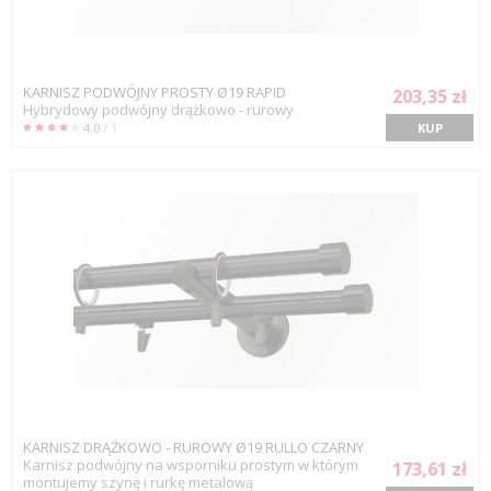
KARNISZ PODWÓJNY PROSTY Ø19 RAPID
203,35 zł
Hybrydowy podwójny drążkowo - rurowy
4.0
/ 1
KUP
KARNISZ DRĄŻKOWO - RUROWY Ø19 RULLO CZARNY
Karnisz podwójny na wsporniku prostym w którym
173,61 zł
montujemy szynę i rurkę metalową