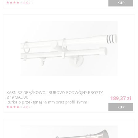
4.0
/ 1
KUP
KARNISZ DRĄŻKOWO - RUROWY PODWÓJNY PROSTY
Ø19 MALIBU
189,37 zł
Rurka o przekątnej 19 mm oraz profil 19mm
4.0
/ 1
KUP