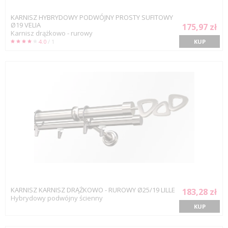
KARNISZ HYBRYDOWY PODWÓJNY PROSTY SUFITOWY
Ø19 VELIA
175,97 zł
Karnisz drążkowo - rurowy
4.0
/ 1
KUP
KARNISZ KARNISZ DRĄŻKOWO - RUROWY Ø25/19 LILLE
183,28 zł
Hybrydowy podwójny ścienny
KUP