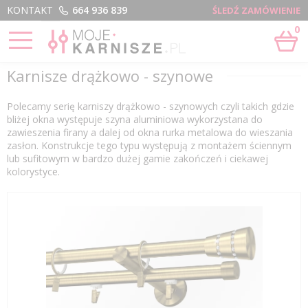
Menu
KONTAKT
664 936 839
ŚLEDŹ ZAMÓWIENIE
0
STRONA GŁÓWNA
›
KARNISZE DRĄŻKOWO - SZYNOWE
Karnisze drążkowo - szynowe
Polecamy serię karniszy drążkowo - szynowych czyli takich gdzie
bliżej okna występuje szyna aluminiowa wykorzystana do
zawieszenia firany a dalej od okna rurka metalowa do wieszania
zasłon. Konstrukcje tego typu występują z montażem ściennym
lub sufitowym w bardzo dużej gamie zakończeń i ciekawej
kolorystyce.