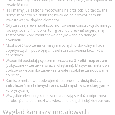
trwałość rurki.
Jeśli mamy już zasłonę mocowaną na przelotki lub tak zwane
"uszy" możemy nie dobierać kółek do co pozwoli nam nie
inwestować w zbędne elementy.
Gdy zaistnieje ewentualność montowania konstrukcji do innego
rodzaju ściany (np. do karton-gipsu lub drewna) sugerujemy
zastosować kołki montażowe dedykowane do danego
podkładu.
Możliwość tworzenia karniszy narożnych o dowolnym kącie
pojedyńczych i podwójnych dzięki zastosowaniu łączników
narożnych.
Wsporniki posiadają system montażu na
3 kołki rozporowe
(dołączone w zestawie wraz z wkrętami). Masywna, metalowa
podstawa wspornika zapewnia trwałe i stabilne zamocowanie
do ściany.
Karnisze metalowe podwójne dostępne są z
dużą ilością
zakończeń metalowych oraz szklanych
w szerokiej gamie
kolorystycznej.
Wszystkie elementy karnisza odznaczają się dużą odpornością
na obciążenia co umożliwia wieszanie długich i ciężkich zasłon.
Wygląd karniszy metalowych