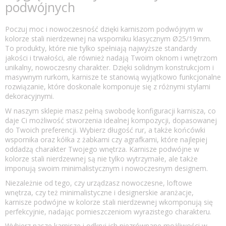
podwójnych
Poczuj moc i nowoczesność dzięki karniszom podwójnym w
kolorze stali nierdzewnej na wsporniku klasycznym Ø25/19mm.
To produkty, które nie tylko spełniają najwyższe standardy
jakości i trwałości, ale również nadają Twoim oknom i wnętrzom
unikalny, nowoczesny charakter. Dzięki solidnym konstrukcjom i
masywnym rurkom, karnisze te stanowią wyjątkowo funkcjonalne
rozwiązanie, które doskonale komponuje się z różnymi stylami
dekoracyjnymi.
W naszym sklepie masz pełną swobodę konfiguracji karnisza, co
daje Ci możliwość stworzenia idealnej kompozycji, dopasowanej
do Twoich preferencji. Wybierz długość rur, a także końcówki
wspornika oraz kółka z żabkami czy agrafkami, które najlepiej
oddadzą charakter Twojego wnętrza. Karnisze podwójne w
kolorze stali nierdzewnej są nie tylko wytrzymałe, ale także
imponują swoim minimalistycznym i nowoczesnym designem.
Niezależnie od tego, czy urządzasz nowoczesne, loftowe
wnętrza, czy też minimalistyczne i designerskie aranżacje,
karnisze podwójne w kolorze stali nierdzewnej wkomponują się
perfekcyjnie, nadając pomieszczeniom wyrazistego charakteru.
Wybierz nasze karnisze i odkryj ich niezrównane możliwości w