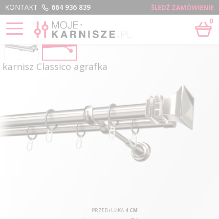
Menu
KONTAKT
664 936 839
ŚLEDŹ ZAMÓWIENIE
0
karnisz Classico agrafka
PRZEDŁUŻKA
4 CM