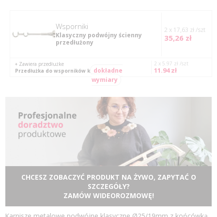
Wsporniki
2 x 17,63 zł /szt
Klasyczny podwójny ścienny
35,26 zł
przedłużony
2 x 5.97 zł /szt
+ Zawiera przedłużke
11.94 zł
dokładne
Przedłużka do wsporników klasycznych
wymiary
CHCESZ ZOBACZYĆ PRODUKT NA ŻYWO, ZAPYTAĆ O
SZCZEGÓŁY?
ZAMÓW WIDEOROZMOWĘ!
Karnisze metalowe podwójne klasyczne Ø25/19mm z końcówką