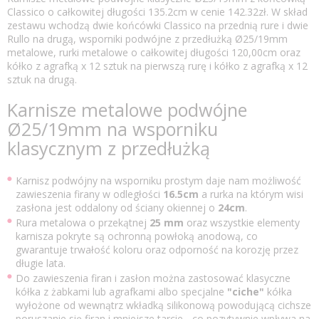
Classico o całkowitej długości 135.2cm w cenie 142.32zł. W skład
zestawu wchodzą dwie końcówki Classico na przednią rure i dwie
Rullo na drugą, wsporniki podwójne z przedłużką Ø25/19mm
metalowe, rurki metalowe o całkowitej długości 120,00cm oraz
kółko z agrafką x 12 sztuk na pierwszą rurę i kółko z agrafką x 12
sztuk na drugą.
Karnisze metalowe podwójne
Ø25/19mm na wsporniku
klasycznym z przedłużką
Karnisz podwójny na wsporniku prostym daje nam możliwość
zawieszenia firany w odległości
16.5cm
a rurka na którym wisi
zasłona jest oddalony od ściany okiennej o
24cm
.
Rura metalowa o przekątnej
25 mm
oraz wszystkie elementy
karnisza pokryte są ochronną powłoką anodową, co
gwarantuje trwałość koloru oraz odporność na korozję przez
długie lata.
Do zawieszenia firan i zasłon można zastosować klasyczne
kółka z żabkami lub agrafkami albo specjalne
"ciche"
kółka
wyłożone od wewnątrz wkładką silikonową powodującą cichsze
poruszanie się firan i mniejsze tarcie - co pozytywnie wpływa na