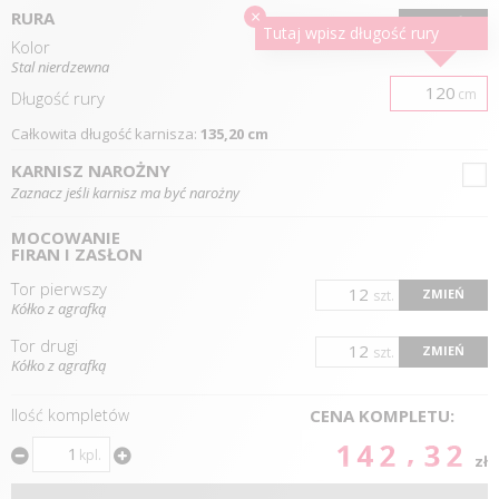
×
RURA
ZMIEŃ
Tutaj wpisz długość
rury
Kolor
Stal nierdzewna
cm
Długość
rury
Całkowita długość karnisza:
135,20 cm
KARNISZ NAROŻNY
Zaznacz jeśli karnisz ma być narożny
MOCOWANIE
FIRAN I ZASŁON
Tor pierwszy
ZMIEŃ
szt.
Kółko z agrafką
Tor drugi
ZMIEŃ
szt.
Kółko z agrafką
Ilość kompletów
CENA KOMPLETU:
142.32
kpl.
zł