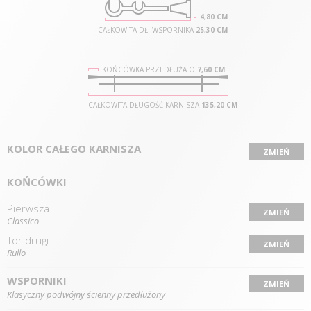
4,80 CM
CAŁKOWITA DŁ. WSPORNIKA
25,30 CM
KOŃCÓWKA PRZEDŁUŻA O
7,60 CM
CAŁKOWITA DŁUGOŚĆ KARNISZA
135,20 CM
KOLOR CAŁEGO KARNISZA
ZMIEŃ
KOŃCÓWKI
Pierwsza
ZMIEŃ
Classico
Tor drugi
ZMIEŃ
Rullo
WSPORNIKI
ZMIEŃ
Klasyczny podwójny ścienny przedłużony