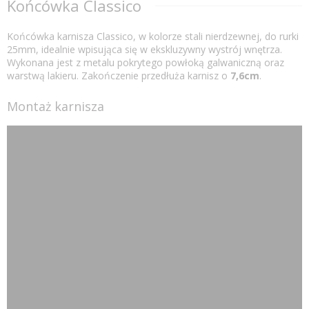
Końcówka Classico
Końcówka karnisza Classico, w kolorze stali nierdzewnej, do rurki
25mm, idealnie wpisująca się w ekskluzywny wystrój wnętrza.
Wykonana jest z metalu pokrytego powłoką galwaniczną oraz
warstwą lakieru. Zakończenie przedłuża karnisz o
7,6cm
.
Montaż karnisza