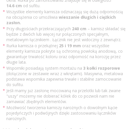
okna. Rurka po zamontowaniu znajduje się w odległości
14.6 cm
od sufitu.
Wszystkie elementy karnisza odznaczają się dużą odpornością
na obciążenia co umożliwia
wieszanie długich i ciężkich
zasłon.
Przy długościach przekraczających
240 cm
– karnisz składać się
będzie z dwóch lub więcej rur połączonych specjalnym,
metalowym łącznikiem . Łącznik nie jest widoczny z zewnątrz.
Rurka karnisza o przekątnej
25 i
19 mm
oraz wszystkie
elementy karnisza pokryte są ochronną powłoką anodową, co
gwarantuje trwałość koloru oraz odporność na korozję przez
długie lata.
Wsporniki posiadają system montażu na
3 kołki rozporowe
(dołączone w zestawie wraz z wkrętami). Masywna, metalowa
podstawa wspornika zapewnia trwałe i stabilne zamocowanie
do sufitu.
Jeśli mamy już zasłonę mocowaną na przelotki lub tak zwane
"uszy" możemy nie dobierać kółek do co pozwoli nam nie
zamawiać zbędnych elementów.
Możliwość tworzenia karniszy narożnych o dowolnym kącie
pojedyńczych i podwójnych dzięki zastosowaniu łączników
narożnych.