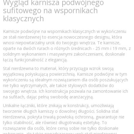
Wygląd karnisza podwójnego
sufitowego na wspornikach
klasycznych
Karnisze podwójne na wspornikach klasycznych w wykończeniu
ze stali nierdzewnej to esencja nowoczesnego designu, która
wnosi niepowtarzalny urok do twojego wnętrza. Te karnisze,
oparte na dwóch rurach o różnych średnicach - 25 mm i 19 mm, z
solidnym wykonaniem i masywnymi zakończeniami, doskonale
łączą funkcjonalność z elegancją.
Stal nierdzewna to materiał, który przyciąga wzrok swoją
wyjątkową połyskującą powierzchnią. Karnisze podwójne w tym
wykończeniu są idealnym rozwiązaniem dla osób poszukujących
nie tylko wytrzymałych, ale także stylowych dodatków do
swojego wnętrza. Ich konstrukcja pozwala na zamontowanie ich
na sufitach, dając pełną swobodę aranżacyjną.
Unikalne łączniki, które znikają w konstrukcji, umożliwiają
tworzenie długich karniszy o dowolnej długości. Solidna stal
nierdzewna, pokryta trwałą powłoką ochronną, gwarantuje nie
tylko stabilność, ale również długotrwałą estetykę. To
rozwiązanie dla osób, które cenią sobie nie tylko doskonałe
wykonanie, ale także ponadczasowy urok stali nierdzewnej.