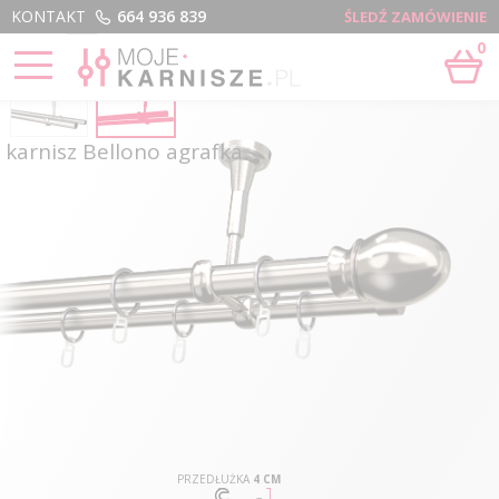
Menu
KONTAKT
664 936 839
ŚLEDŹ ZAMÓWIENIE
0
karnisz Bellono agrafka
PRZEDŁUŻKA
4 CM