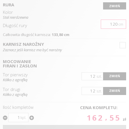
RURA
ZMIEŃ
Kolor
Stal nierdzewna
cm
Długość
rury
Całkowita długość karnisza:
133,80 cm
KARNISZ NAROŻNY
Zaznacz jeśli karnisz ma być narożny
MOCOWANIE
FIRAN I ZASŁON
Tor pierwszy
ZMIEŃ
szt.
Kółko z agrafką
Tor drugi
ZMIEŃ
szt.
Kółko z agrafką
Ilość kompletów
CENA KOMPLETU:
162.55
kpl.
zł