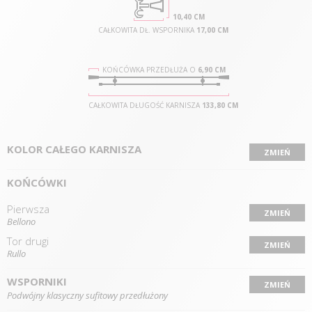
10,40 CM
CAŁKOWITA DŁ. WSPORNIKA
17,00 CM
KOŃCÓWKA PRZEDŁUŻA O
6,90 CM
CAŁKOWITA DŁUGOŚĆ KARNISZA
133,80 CM
KOLOR CAŁEGO KARNISZA
ZMIEŃ
KOŃCÓWKI
Pierwsza
ZMIEŃ
Bellono
Tor drugi
ZMIEŃ
Rullo
WSPORNIKI
ZMIEŃ
Podwójny klasyczny sufitowy przedłużony