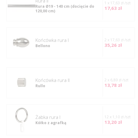
rura II
1 x 17,63 zł /szt
Rura Ø19 - 140 cm
(docięcie do
17,63 zł
120,00 cm)
Końcówka rura I
2 x 17,63 zł /szt
35,26 zł
Bellono
Końcówka rura II
2 x 6,89 zł /szt
13,78 zł
Rullo
Żabka rura I
12 x 1,10 zł /szt
13,20 zł
Kółko z agrafką