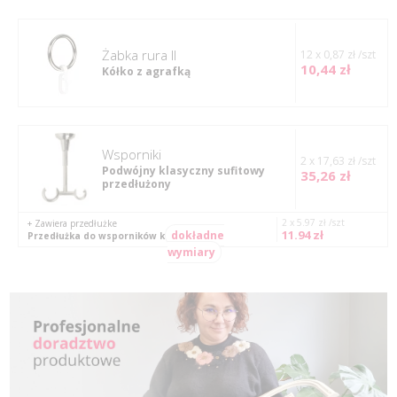
Żabka rura II
12 x 0,87 zł /szt
10,44 zł
Kółko z agrafką
Wsporniki
2 x 17,63 zł /szt
Podwójny klasyczny sufitowy
35,26 zł
przedłużony
2 x 5.97 zł /szt
+ Zawiera przedłużke
11.94 zł
dokładne
Przedłużka do wsporników klasycznych
wymiary