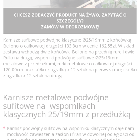
CHCESZ ZOBACZYĆ PRODUKT NA ŻYWO, ZAPYTAĆ O
SZCZEGÓŁY?
ZAMÓW WIDEOROZMOWĘ!
Karnisze sufitowe podwójne klasyczne Ø25/19mm z końcówką
Bellono o całkowitej długości 133.8cm w cenie 162.55zł. W skład
zestawu wchodzą dwie końcówki Bellono na przednią rure i dwie
Rullo na drugą, wsporniki podwójne sufitowe Ø25/19mm
metalowe z przedłużkami, rurki metalowe o całkowitej długości
120,00cm oraz kółko z agrafką x 12 sztuk na pierwszą rurę i kółko
z agrafką x 12 sztuk na drugą.
Karnisze metalowe podwójne
sufitowe na wspornikach
klasycznych 25/19mm z przedłużką
Karnisz podwójny sufitowy na wsporniku klasycznym daje nam
możliwość zawieszenia zasłon i firan w dowolnej odległości od