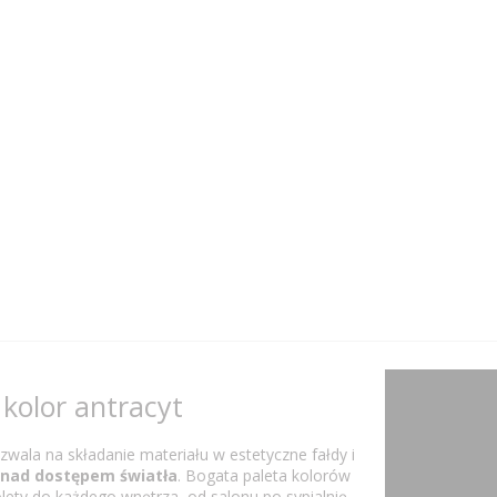
kolor antracyt
ala na składanie materiału w estetyczne fałdy i
 nad dostępem światła
. Bogata paleta kolorów
ety do każdego wnętrza, od salonu po sypialnię.