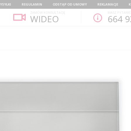
YSYŁKI
REGULAMIN
ODSTĄP OD UMOWY
REKLAMACJE
K
ZAMÓW KONSULTACJĘ
MASZ PYTANIE
WIDEO
664 9