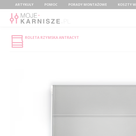
Menu
ARTYKUŁY
POMOC
PORADY MONTAŻOWE
KOSZTY W
ROLETA RZYMSKA ANTRACYT