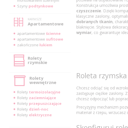
montowaniem ściennym
Konstrukcja umożliwia pros
Szyny
podtynkowe
czyszczenie
. Dzięki komp
klasyczne zasłony, optymal
KARNISZE
dobranych tkanin
, charak
Apartamentowe
blaknięcie. Stylowa dekora
wymiar
, co gwarantuje id
apartamentowe
ścienne
apartamentowe
sufitowe
zakończone
łukiem
Rolety
rzymskie
Roleta rzymska 
Rolety
wewnętrzne
Chcesz odciąć się od wzrok
Rolety
termoizolacyjne
zastępuje ciężkie zasłony. 
Rolety
zaciemniające
chcesz odpocząć lub poprac
Rolety
przepuszczające
Precyzyjny mechanizm pozwa
Rolety
dzień-noc
materiał z rzepu, wrzucasz
Rolety
elektryczne
Skonfiguruj rol