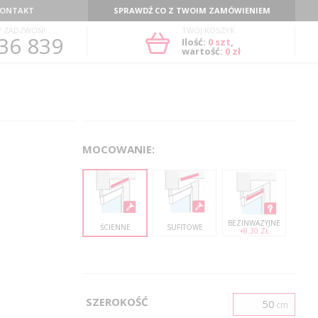
ONTAKT
SPRAWDŹ CO Z TWOIM ZAMÓWIENIEM
? ZADZWOŃ!
TWÓJ KOSZYK
36 839
Ilość:
0
szt
,
wartość:
0 zł
MOCOWANIE:
BEZINWAZYJNE
ŚCIENNE
SUFITOWE
+8.30 ZŁ
SZEROKOŚĆ
cm