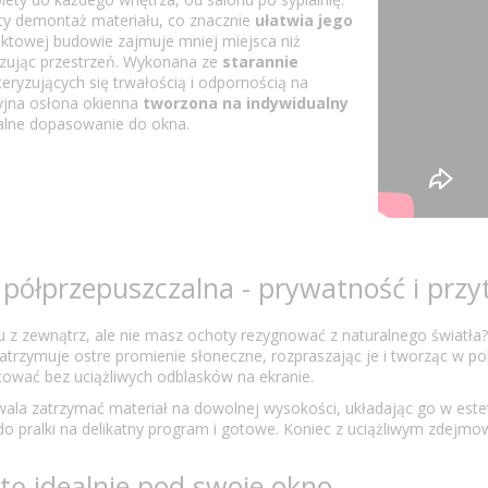
ty demontaż materiału, co znacznie
ułatwia jego
aktowej budowie zajmuje mniej miejsca niż
izując przestrzeń. Wykonana ze
starannie
teryzujących się trwałością i odpornością na
cyjna osłona okienna
tworzona na indywidualny
ealne dopasowanie do okna.
półprzepuszczalna - prywatność i przy
u z zewnątrz, ale nie masz ochoty rezygnować z naturalnego światł
Zatrzymuje ostre promienie słoneczne, rozpraszając je i tworząc w poko
ować bez uciążliwych odblasków na ekranie.
la zatrzymać materiał na dowolnej wysokości, układając go w estety
 do pralki na delikatny program i gotowe. Koniec z uciążliwym zdejm
etę idealnie pod swoje okno