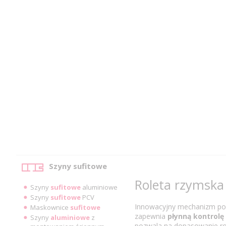
Kategorie
Szyny sufitowe
Roleta rzymska 
Szyny
sufitowe
aluminiowe
Szyny
sufitowe
PCV
Innowacyjny mechanizm pozw
Maskownice
sufitowe
zapewnia
płynną kontrolę
Szyny
aluminiowe
z
pozwala na dopasowanie rol