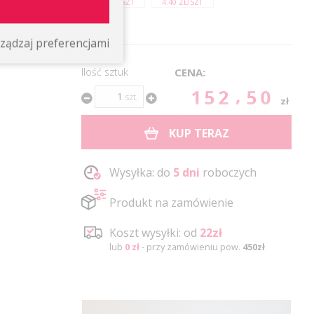
4.40 ZŁ/SZT
4.40 ZŁ/SZT
ządzaj preferencjami
Ilość sztuk
CENA:
152.50
szt.
zł
KUP TERAZ
Wysyłka: do
5 dni
roboczych
Produkt na zamówienie
Koszt wysyłki: od
22zł
lub
0 zł
- przy zamówieniu pow.
450zł