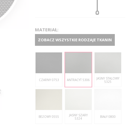
MATERIAŁ:
ZOBACZ WSZYSTKIE RODZAJE TKANIN
JASNY STALOWY
CZARNY 0753
ANTRACYT 5306
5325
JASNY SZARY
BEŻOWY 0555
BIAŁY 0800
5324