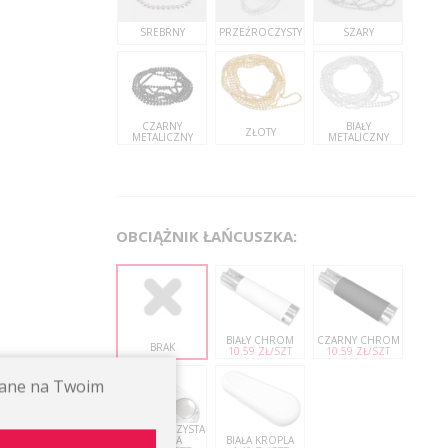
SREBRNY
PRZEŹROCZYSTY
SZARY
CZARNY
BIAŁY
ZŁOTY
METALICZNY
METALICZNY
OBCIĄŻNIK ŁAŃCUSZKA:
BIAŁY CHROM
CZARNY CHROM
BRAK
10.59 ZŁ/SZT
10.59 ZŁ/SZT
ywane na Twoim
PRZEZROCZYSTA
KROPLA
BIAŁA KROPLA