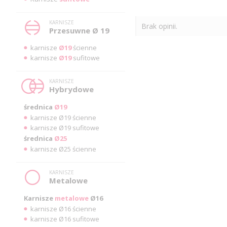
KARNISZE
Brak opinii.
Przesuwne Ø 19
karnisze
Ø19
ścienne
karnisze
Ø19
sufitowe
KARNISZE
Hybrydowe
średnica
Ø19
karnisze Ø19 ścienne
karnisze Ø19 sufitowe
średnica
Ø25
karnisze Ø25 ścienne
KARNISZE
Metalowe
Karnisze
metalowe
Ø16
karnisze Ø16 ścienne
karnisze Ø16 sufitowe