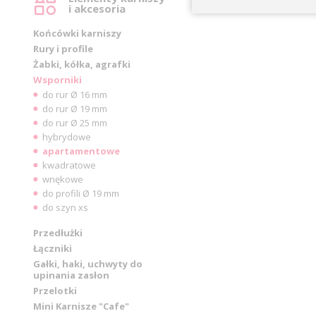
i akcesoria
Końcówki karniszy
Rury i profile
Żabki, kółka, agrafki
Wsporniki
do rur Ø 16 mm
do rur Ø 19 mm
do rur Ø 25 mm
hybrydowe
apartamentowe
kwadratowe
wnękowe
do profili Ø 19 mm
do szyn xs
Przedłużki
Łączniki
Gałki, haki, uchwyty do
upinania zasłon
Przelotki
Mini Karnisze "Cafe"