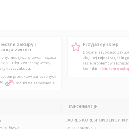
ieczne zakupy i
Przyjazny sklep
ancja zwrotu
Dokonaj szybkiego zaku
iony, nieużywany towar możesz
zbędnej
rejestracji i lo
ić do 30 dni. Zwracamy wtedy
razie problemów zachęca
wity koszt zakupu.
kontaktu z
biurem obsług
jątkiem produktów oznaczonych
tą
Produkt na zamówienie
INFORMACJE
ADRES KORESPONDENCYJNY
a
ny sufitowe?
MOJE-KARNISZE.PL