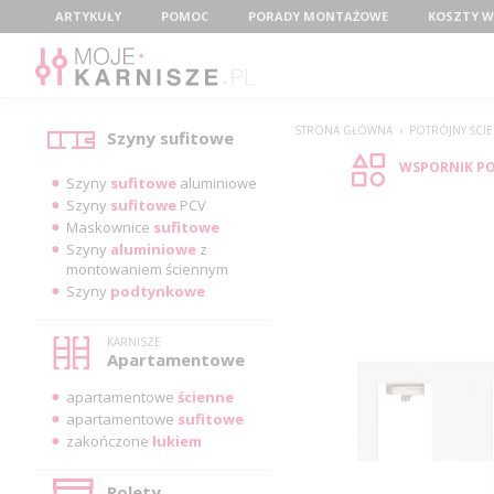
Menu
ARTYKUŁY
POMOC
PORADY MONTAŻOWE
KOSZTY W
Kategorie
STRONA GŁÓWNA
›
POTRÓJNY ŚCIE
Szyny sufitowe
WSPORNIK PO
Szyny
sufitowe
aluminiowe
Szyny
sufitowe
PCV
Maskownice
sufitowe
Szyny
aluminiowe
z
montowaniem ściennym
Szyny
podtynkowe
KARNISZE
Apartamentowe
apartamentowe
ścienne
apartamentowe
sufitowe
zakończone
łukiem
Rolety