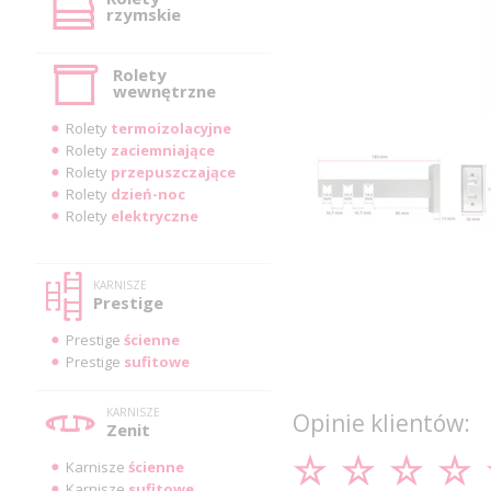
rzymskie
Rolety
wewnętrzne
Rolety
termoizolacyjne
Rolety
zaciemniające
Rolety
przepuszczające
Rolety
dzień-noc
Rolety
elektryczne
KARNISZE
Prestige
Prestige
ścienne
Prestige
sufitowe
KARNISZE
Opinie klientów:
Zenit
Karnisze
ścienne
Karnisze
sufitowe