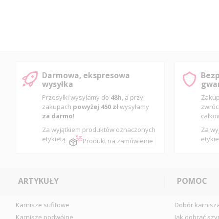
Darmowa, ekspresowa
Bezp
wysyłka
gwar
Przesyłki wysyłamy do
48h
, a przy
Zakup
zakupach
powyżej 450 zł
wysyłamy
zwróc
za darmo
!
całko
Za wyjątkiem produktów oznaczonych
Za wy
etykietą
etykie
Produkt na zamówienie
ARTYKUŁY
POMOC
Karnisze sufitowe
Dobór karnisz
Karnisze podwójne
Jak dobrać szy