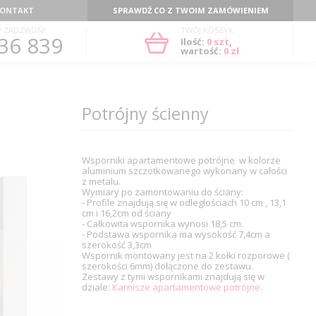
ONTAKT
SPRAWDŹ CO Z TWOIM ZAMÓWIENIEM
? ZADZWOŃ!
TWÓJ KOSZYK
36 839
Ilość:
0
szt
,
wartość:
0 zł
Potrójny ścienny
Wsporniki apartamentowe potrójne w kolorze
aluminium szczotkowanego wykonany w całości
z metalu.
Wymiary po zamontowaniu do ściany:
- Profile znajdują się w odległościach 10 cm , 13,1
cm i 16,2cm od ściany
- Całkowita wspornika wynosi 18,5 cm.
- Podstawa wspornika ma wysokość 7,4cm a
szerokość 3,3cm
Wspornik montowany jest na 2 kołki rozporowe (
szerokości 6mm) dołączone do zestawu.
Zestawy z tymi wspornikami znajdują się w
dziale:
Karnisze apartamentowe potrójne
.