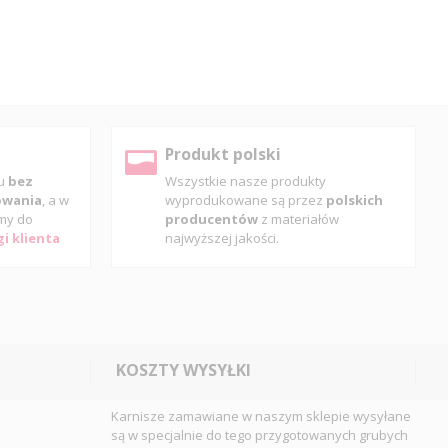
Produkt polski
pu
bez
Wszystkie nasze produkty
gowania
, a w
wyprodukowane są przez
polskich
my do
producentów
z materiałów
i klienta
najwyższej jakości.
KOSZTY WYSYŁKI
Karnisze zamawiane w naszym sklepie wysyłane
są w specjalnie do tego przygotowanych grubych