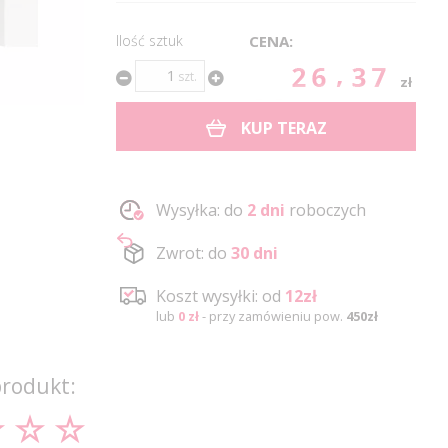
Ilość sztuk
CENA:
26.37
szt.
zł
KUP TERAZ
Wysyłka: do
2 dni
roboczych
Zwrot: do
30 dni
Koszt wysyłki: od
12zł
lub
0 zł
- przy zamówieniu pow.
450zł
produkt: