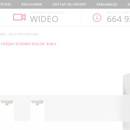
YSYŁKI
REGULAMIN
ODSTĄP OD UMOWY
REKLAMACJE
K
ZAMÓW KONSULTACJĘ
MASZ PYTANIE
WIDEO
664 9
NNY - SKLEP INTERNETOWY
TRÓJNY ŚCIENNY KOLOR: BIAŁY