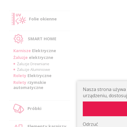
Folie okienne
SMART HOME
Karnisze
Elektryczne
Żaluzje
elektryczne
Żaluzje Drewniane
Żaluzje Aluminiowe
Rolety
Elektryczne
Rolety
rzymskie
automatyczne
Nasza strona używa p
urządzeniu, dostosuj
Próbki
Odrzuć
Elementy karniszy