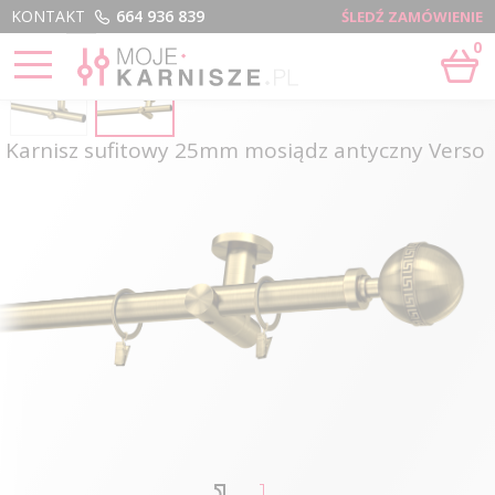
Menu
KONTAKT
664 936 839
ŚLEDŹ ZAMÓWIENIE
0
Karnisz sufitowy 25mm mosiądz antyczny Verso