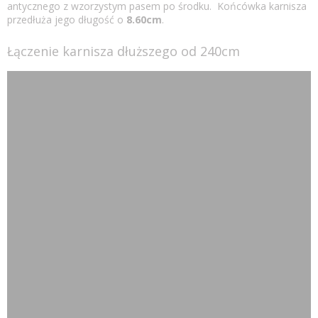
antycznego z wzorzystym pasem po środku. Końcówka karnisza
przedłuża jego długość o
8.60cm
.
Łączenie karnisza dłuższego od 240cm