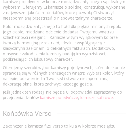
karnisze pojedyncze w kolorze mosiądzu antycznego są idealnym
wyborem. Oferujemy Ci karnisze o solidnej konstrukcji, wykonane
z najwyższej jakości materiałów, które pozwolą Ci stworzyć
niezapomnianą przestrzeń o niepowtarzalnym charakterze.
Kolor mosiądzu antycznego to hołd dla piękna minionych epok.
Jego ciepłe, miedziane odcienie dodadzą Twojemu wnętrzu
szlachetności i elegancji. Karnisze w tym wyjątkowym kolorze
tworzą harmonijną przestrzeń, idealnie współgrającą z
klasycznymi zasłonami o delikatnych fakturach. Dodatkowo,
masywne zakończenia karniszy nadają im wyrazistości,
podkreślając ich luksusowy charakter.
Oferujemy szeroki wybór karniszy pojedynczych, które doskonale
sprawdzą się w różnych aranżacjach wnętrz. Wybierz kolor, który
najlepiej odzwierciedla Twój styl i stwórz niezapomnianą
dekorację okna, która zachwyci każdego gościa.
Jeśli jednak ten rodzaj nie będzie Ci odpowiadał zapraszamy do
przejrzenia działów
karnisze pojedyńcze
,
karnisze sufitowe
.
Końcówka Verso
Zakończenie karnisza fi25 Verso to kula w kolorze mosiądzu