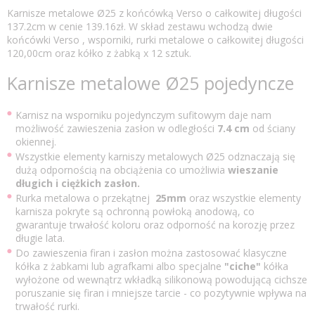
Karnisze metalowe Ø25 z końcówką Verso o całkowitej długości
137.2cm w cenie 139.16zł. W skład zestawu wchodzą dwie
końcówki Verso , wsporniki, rurki metalowe o całkowitej długości
120,00cm oraz kółko z żabką x 12 sztuk.
Karnisze metalowe Ø25 pojedyncze
Karnisz na wsporniku pojedynczym sufitowym daje nam
możliwość zawieszenia zasłon w odległości
7.4 cm
od ściany
okiennej.
Wszystkie elementy karniszy metalowych Ø25 odznaczają się
dużą odpornością na obciążenia co umożliwia
wieszanie
długich i ciężkich zasłon.
Rurka metalowa o przekątnej
25mm
oraz wszystkie elementy
karnisza pokryte są ochronną powłoką anodową, co
gwarantuje trwałość koloru oraz odporność na korozję przez
długie lata.
Do zawieszenia firan i zasłon można zastosować klasyczne
kółka z żabkami lub agrafkami albo specjalne
"ciche"
kółka
wyłożone od wewnątrz wkładką silikonową powodującą cichsze
poruszanie się firan i mniejsze tarcie - co pozytywnie wpływa na
trwałość rurki.