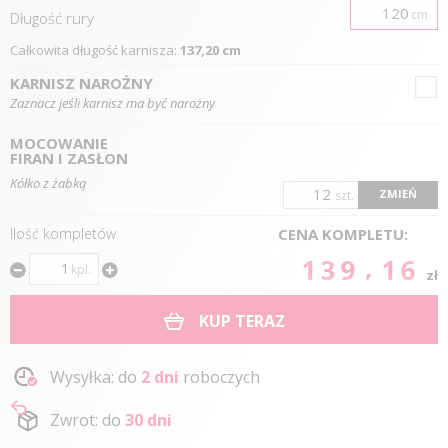
cm
Długość
rury
Całkowita długość karnisza:
137,20 cm
KARNISZ NAROŻNY
Zaznacz jeśli karnisz ma być narożny
MOCOWANIE
FIRAN I ZASŁON
Kółko z żabką
ZMIEŃ
szt.
Ilość kompletów
CENA KOMPLETU:
139.16
kpl.
zł
KUP TERAZ
Wysyłka: do
2 dni
roboczych
Zwrot: do
30 dni