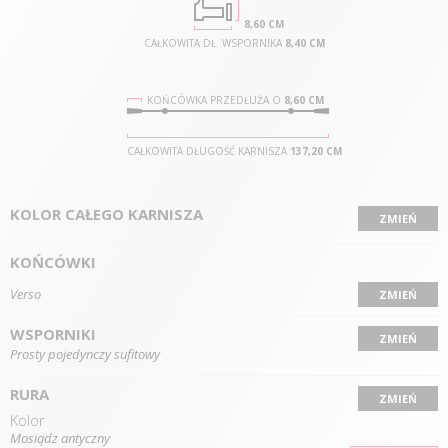
8,60 CM
CAŁKOWITA DŁ. WSPORNIKA
8,40 CM
KOŃCÓWKA PRZEDŁUŻA O
8,60 CM
CAŁKOWITA DŁUGOŚĆ KARNISZA
137,20 CM
KOLOR CAŁEGO KARNISZA
ZMIEŃ
KOŃCÓWKI
Verso
ZMIEŃ
WSPORNIKI
ZMIEŃ
Prosty pojedynczy sufitowy
RURA
ZMIEŃ
Kolor
Mosiądz antyczny