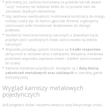
Jeśli mamy już zasłonę mocowaną na przelotki lub tak zwane
"uszy" możemy nie dobierać kółek do co pozwoli nam nie
zamawiać zbędnych elementów.
Gdy zaistnieje ewentualność montowania konstrukcji do innego
rodzaju ściany (np. do karton-gipsu lub drewna) sugerujemy
zastosować kołki montażowe dedykowane do danego
podkładu.
Możliwość tworzenia karniszy narożnych o dowolnym kącie
pojedyńczych i podwójnych dzięki zastosowaniu łączników
narożnych.
Wsporniki posiadają system montażu na
3 kołki rozporowe
(dołączone w zestawie wraz z wkrętami). Masywna, metalowa
podstawa wspornika zapewnia trwałe i stabilne zamocowanie
do ściany.
Karnisze metalowe pojedyncze dostępne są z
dużą ilością
zakończeń metalowych oraz szklanych
w szerokiej gamie
kolorystycznej.
Wygląd karniszy metalowych
pojedynczych
Jeśli pragniesz dodać swojemu wnętrzu nutę klasycznego uroku,