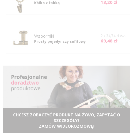
13,20 zł
Kółko z żabką
Wsporniki
2 x 34,74 zł /szt
69,48 zł
Prosty pojedynczy sufitowy
CHCESZ ZOBACZYĆ PRODUKT NA ŻYWO, ZAPYTAĆ O
SZCZEGÓŁY?
ZAMÓW WIDEOROZMOWĘ!