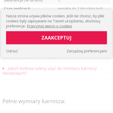
Gwarancja (w latach)
3
Czas realizacji
wysyłka do 2 dni roboczych
Nasza strona używa plików cookies. Jeśli nie chcesz, by pliki
cookies były zapisywane na Twoim urządzeniu, dostosuj
Instrukcja montażu Karnisza
preferencje.
Przeczytaj więcej o cookies
ZAAKCEPTUJ
Pytania i odpowiedzi
Odrzuć
Zarządzaj preferencjami
Jak połączyć bardzo długie karnisze metalowe?
Jakich kołków należy użyć do montażu karniszy
metalowych?
Pełne wymiary karnisza: