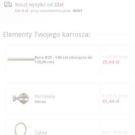
Koszt wysyłki: od
22zł
lub
0 zł
- przy zamówieniu pow.
450zł
Elementy Twojego karnisza:
1 x 25,04 zł /szt
Rura Ø25 - 140 cm
(docięcie do
25,04 zł
120,00 cm)
Końcówka
2 x 15,72 zł /szt
31,44 zł
Verso
Żabka
12 x 1,10 zł /szt