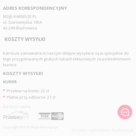
ADRES KORESPONDENCYJNY
MOJE-KARNISZE.PL
ul. Starowiejska 195A
42-290 Blachownia
KOSZTY WYSYŁKI
Karnisze zamawiane w naszym sklepie wysyłane są w specjalnie do
tego przygotowanych grubych tubach tekturowych za pośrednictwem
kuriera
KOSZTY WYSYŁKI
KURIER
Przelew na konto: 22 zł
Płatne przy odbiorze: 27 zł
PŁATNOŚCI KARTĄ
Copyright ©2026 Moje-Karnisze.pl
Projekt i wykonanie:
Redhand.pl