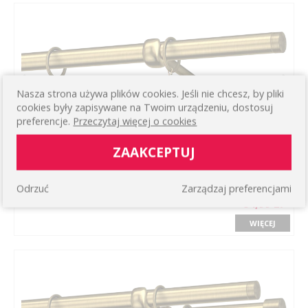
Nasza strona używa plików cookies. Jeśli nie chcesz, by pliki
cookies były zapisywane na Twoim urządzeniu, dostosuj
preferencje.
Przeczytaj więcej o cookies
ZAAKCEPTUJ
KARNISZ POJEDYNCZY METALOWY NOBIA
Odrzuć
Zarządzaj preferencjami
Pojedynczy klasyczny ścienny przedłużony
84,99 zł
WIĘCEJ