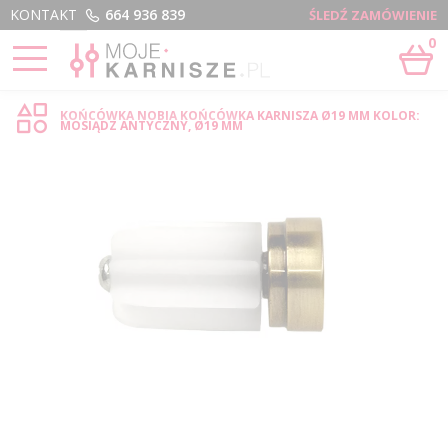
Menu
KONTAKT
664 936 839
ŚLEDŹ ZAMÓWIENIE
0
STRONA GŁÓWNA
›
NOBIA - SKLEP INTERNETOWY
KOŃCÓWKA NOBIA KOŃCÓWKA KARNISZA Ø19 MM KOLOR:
MOSIĄDZ ANTYCZNY, Ø19 MM