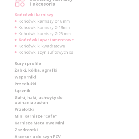
i akcesoria
Końcówki karniszy
Końcówki karniszy Ø16 mm
Końcówki karniszy Ø 19mm
Końcówki karniszy Ø 25 mm
Końcówki apartamentowe
Końcówki k. kwadratowe
Końcówki szyn sufitowych xs
Rury i profile
Żabki, kółka, agrafki
Wsporniki
Przedłużki
Łączniki
Gałki, haki, uchwyty do
upinania zasłon
Przelotki
Mini Karnisze "Cafe"
Karnisze Metalowe Mini
Zazdrostki
Akcesoria do szyn PCV