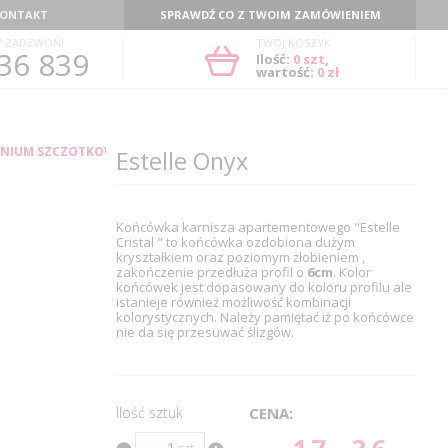
ONTAKT
SPRAWDŹ CO Z TWOIM ZAMÓWIENIEM
? ZADZWOŃ!
TWÓJ KOSZYK
36 839
Ilość:
0
szt
,
wartość:
0 zł
INIUM SZCZOTKOWANE
Estelle Onyx
Końcówka karnisza apartementowego "Estelle
Cristal " to końcówka ozdobiona dużym
kryształkiem oraz poziomym żłobieniem ,
zakończenie przedłuża profil o
6cm
. Kolor
końcówek jest dopasowany do koloru profilu ale
istanieje również możliwość kombinacji
kolorystycznych. Należy pamiętać iż po końcówce
nie da się przesuwać ślizgów.
Ilość sztuk
CENA: