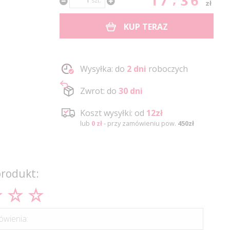
17.36
szt.
zł
KUP TERAZ
Wysyłka: do
2 dni
roboczych
Zwrot: do
30 dni
Koszt wysyłki: od
12zł
lub
0 zł
- przy zamówieniu pow.
450zł
produkt:
wienia: