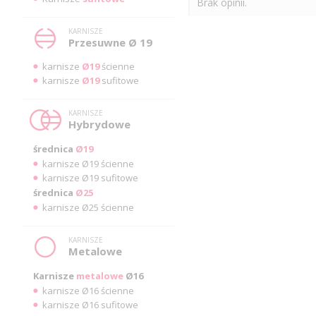
Brak opinii.
KARNISZE
Przesuwne Ø 19
karnisze
Ø19
ścienne
karnisze
Ø19
sufitowe
KARNISZE
Hybrydowe
średnica
Ø19
karnisze Ø19 ścienne
karnisze Ø19 sufitowe
średnica
Ø25
karnisze Ø25 ścienne
KARNISZE
Metalowe
Karnisze
metalowe
Ø16
karnisze Ø16 ścienne
karnisze Ø16 sufitowe