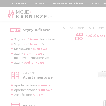
Menu
ARTYKUŁY
POMOC
PORADY MONTAŻOWE
KOSZTY W
Kategorie
STRONA GŁÓWNA
›
ESTELLE ONYX 
Szyny sufitowe
KOŃCÓWKA E
Szyny
sufitowe
aluminiowe
Szyny
sufitowe
PCV
Maskownice
sufitowe
Szyny
aluminiowe
z
montowaniem ściennym
Szyny
podtynkowe
KARNISZE
Apartamentowe
apartamentowe
ścienne
apartamentowe
sufitowe
zakończone
łukiem
Rolety