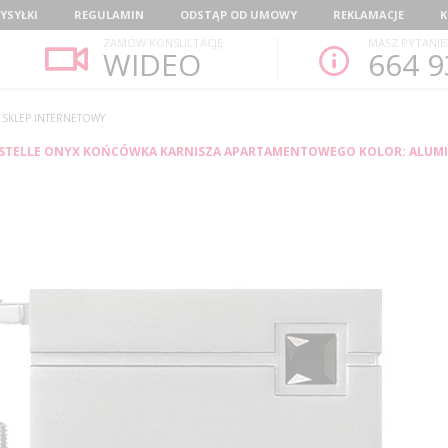
YSYŁKI
REGULAMIN
ODSTĄP OD UMOWY
REKLAMACJE
K
ZAMÓW KONSULTACJĘ
MASZ PYTANIE
WIDEO
664 9
- SKLEP INTERNETOWY
STELLE ONYX KOŃCÓWKA KARNISZA APARTAMENTOWEGO KOLOR: ALUM