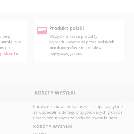
Produkt polski
pu
bez
Wszystkie nasze produkty
gowania
, a w
wyprodukowane są przez
polskich
my do
producentów
z materiałów
i klienta
najwyższej jakości.
KOSZTY WYSYŁKI
Karnisze zamawiane w naszym sklepie wysyłane
są w specjalnie do tego przygotowanych grubych
tubach tekturowych za pośrednictwem kuriera
KOSZTY WYSYŁKI