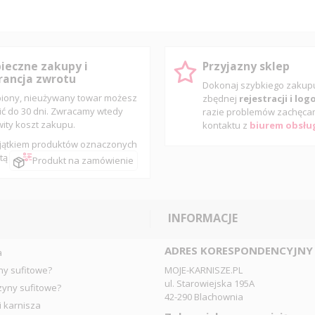
ieczne zakupy i
Przyjazny sklep
ancja zwrotu
Dokonaj szybkiego zaku
iony, nieużywany towar możesz
zbędnej
rejestracji i lo
ić do 30 dni. Zwracamy wtedy
razie problemów zachęca
wity koszt zakupu.
kontaktu z
biurem obsług
jątkiem produktów oznaczonych
tą
Produkt na zamówienie
INFORMACJE
ADRES KORESPONDENCYJNY
a
ny sufitowe?
MOJE-KARNISZE.PL
ul. Starowiejska 195A
zyny sufitowe?
42-290 Blachownia
i karnisza