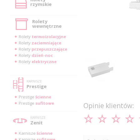
rzymskie
Rolety
wewnętrzne
Rolety
termoizolacyjne
Rolety
zaciemniające
Rolety
przepuszczające
Rolety
dzień-noc
Rolety
elektryczne
KARNISZE
Prestige
Prestige
ścienne
Prestige
sufitowe
Opinie klientów:
KARNISZE
Zenit
Karnisze
ścienne
Karnisze
sufitowe