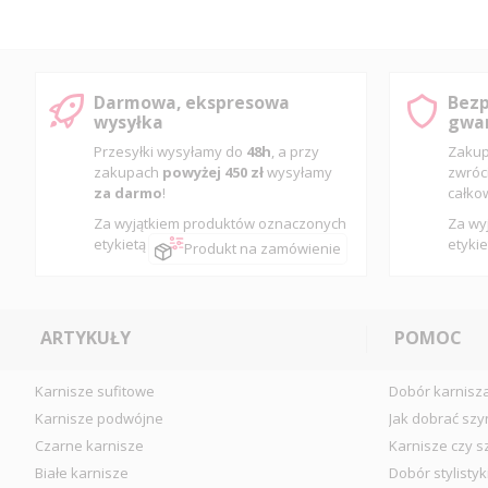
Darmowa, ekspresowa
Bezp
wysyłka
gwar
Przesyłki wysyłamy do
48h
, a przy
Zakup
zakupach
powyżej 450 zł
wysyłamy
zwróc
za darmo
!
całko
Za wyjątkiem produktów oznaczonych
Za wy
etykietą
etykie
Produkt na zamówienie
ARTYKUŁY
POMOC
Karnisze sufitowe
Dobór karnisz
Karnisze podwójne
Jak dobrać szy
Czarne karnisze
Karnisze czy s
Białe karnisze
Dobór stylistyk