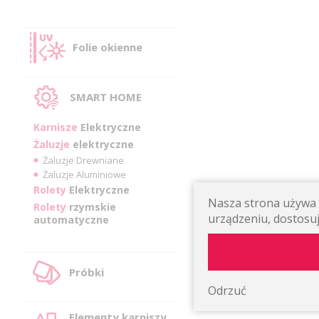
Folie okienne
SMART HOME
Karnisze
Elektryczne
Żaluzje
elektryczne
Żaluzje Drewniane
Żaluzje Aluminiowe
Rolety
Elektryczne
Nasza strona używa p
Rolety
rzymskie
urządzeniu, dostosuj
automatyczne
Próbki
Odrzuć
Elementy karniszy