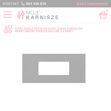
Menu
KONTAKT
664 936 839
ŚLEDŹ ZAMÓWIENIE
0
STRONA GŁÓWNA
›
PASSION - SKLEP INTERNETOWY
KOŃCÓWKA PASSION KOŃCÓWKA KARNISZA
APARTAMENTOWEGO KOLOR: CZARNY