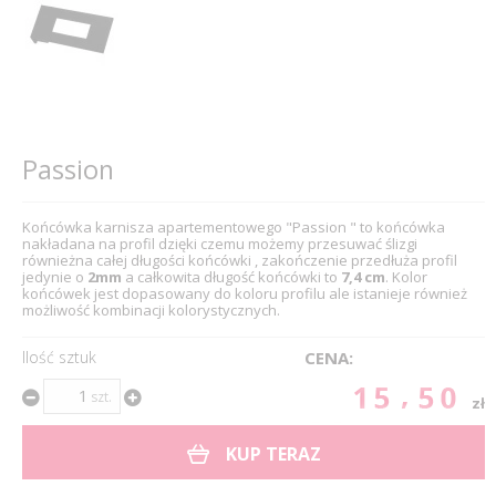
Passion
Końcówka karnisza apartementowego "Passion " to końcówka
nakładana na profil dzięki czemu możemy przesuwać ślizgi
równieżna całej długości końcówki , zakończenie przedłuża profil
jedynie o
2mm
a całkowita długość końcówki to
7,4 cm
. Kolor
końcówek jest dopasowany do koloru profilu ale istanieje również
możliwość kombinacji kolorystycznych.
Ilość sztuk
CENA:
15.50
szt.
zł
KUP TERAZ