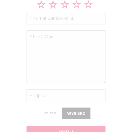
*Numer zamówienia:
*Treść Opinii:
Podpis:
Zdjęcia:
WYBIERZ
WYŚLIJ