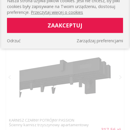
Nasza strona używa plików cookies. Jeśli nie chcesz, by pliki
cookies były zapisywane na Twoim urządzeniu, dostosuj
KARNISZ CZARNY APARTAMENTOWY PODWÓJNY
preferencje.
Przeczytaj więcej o cookies
PASSION
Montowany do ściany, koloru czarnego z żabkami
ZAAKCEPTUJ
234,36 zł
WIĘCEJ
4.0
/ 61
Odrzuć
Zarządzaj preferencjami
KARNISZ CZARNY POTRÓJNY PASSION
Ścienny karnisz trzyszynowy apartamentowy
317,56 zł