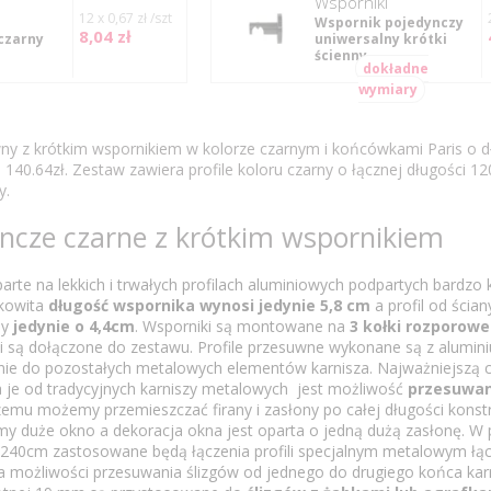
Wsporniki
12 x 0,67 zł /szt
Wspornik pojedynczy
8,04 zł
 czarny
uniwersalny krótki
ścienny
dokładne
wymiary
ny z krótkim wspornikiem w kolorze czarnym i końcówkami Paris o d
 140.64zł. Zestaw zawiera profile koloru czarny o łącznej długości 12
y.
yncze czarne z krótkim wspornikiem
te na lekkich i trwałych profilach aluminiowych podpartych bardzo 
łkowita
długość wspornika wynosi jedynie 5,8 cm
a profil od ścian
ny
jedynie o 4,4cm
. Wsporniki są montowane na
3 kołki rozporowe
i są dołączone do zestawu. Profile przesuwne wykonane są z alumin
ie do pozostałych metalowych elementów karnisza. Najważniejszą c
 je od tradycyjnych karniszy metalowych jest możliwość
przesuwan
zemu możemy przemieszczać firany i zasłony po całej długości konstru
my duże okno a dekoracja okna jest oparta o jedną dużą zasłonę. W
 240cm zastosowane będą łączenia profili specjalnym metalowym łąc
cza możliwości przesuwania ślizgów od jednego do drugiego końca kar