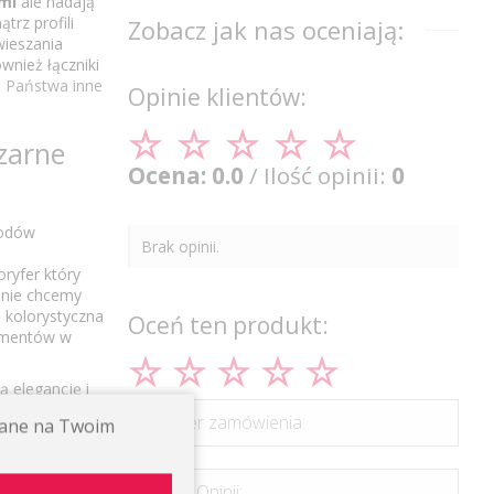
mi
ale nadają
trz profili
Zobacz jak nas oceniają:
wieszania
wnież łączniki
ją Państwa inne
Opinie klientów:
zarne
Ocena: 0.0
/ Ilość opinii:
0
wodów
Brak opinii.
oryfer który
 nie chcemy
 kolorystyczna
Oceń ten produkt:
lementów w
 elegancję i
a, nadając
*Numer zamówienia:
ywane na Twoim
z
odbija światło
u
*Treść Opinii:
dne profile,