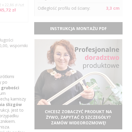
2 x 22,86 zł /szt
Odległość
profilu
od ściany:
3,3 cm
45,72 zł
INSTRUKCJA MONTAŻU PDF
ługości
0,00, wsporniki
krótkimi
y po
 grubości
ium
echą karniszy
ia ślizgów
kcji. Jest to
CHCESZ ZOBACZYĆ PRODUKT NA
 przypadku
ŻYWO, ZAPYTAĆ O SZCZEGÓŁY?
znikiem.
ZAMÓW WIDEOROZMOWĘ!
nisza.