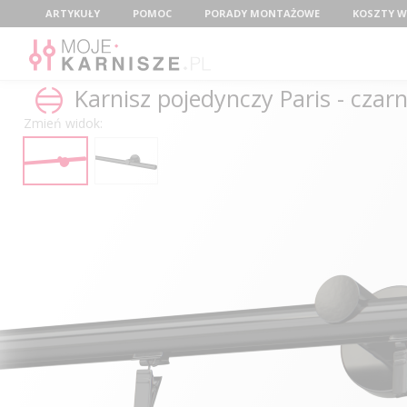
Menu
ARTYKUŁY
POMOC
PORADY MONTAŻOWE
KOSZTY W
Karnisz pojedynczy Paris - czar
Zmień widok: