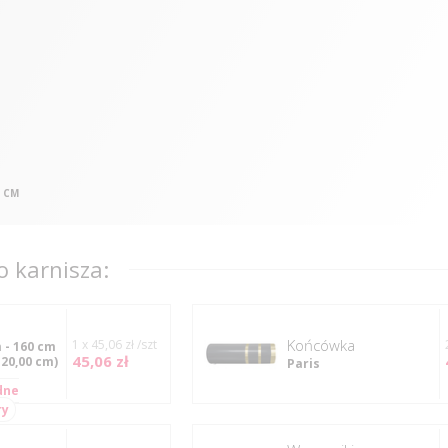
0 CM
 karnisza:
Końcówka
1 x 45,06 zł /szt
 - 160 cm
45,06 zł
120,00 cm)
Paris
dne
ry