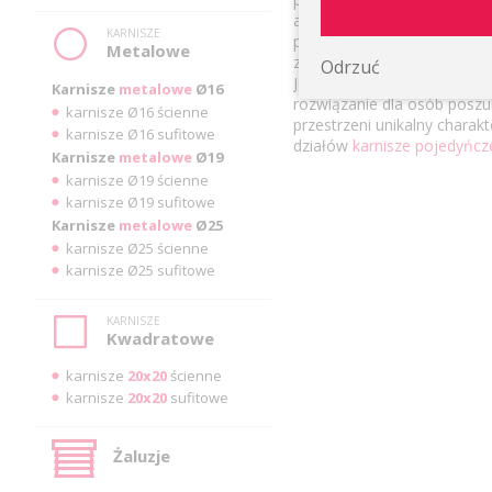
ale również dodają wyjątkow
KARNISZE
podziwu, a ich uniwersalno
Metalowe
zasłon. Czarny karnisz poj
Odrzuć
Jego wyjątkowa kolorystyka 
Karnisze
metalowe
Ø16
rozwiązanie dla osób poszu
karnisze Ø16 ścienne
przestrzeni unikalny charak
karnisze Ø16 sufitowe
działów
karnisze pojedyńcz
Karnisze
metalowe
Ø19
karnisze Ø19 ścienne
karnisze Ø19 sufitowe
Karnisze
metalowe
Ø25
karnisze Ø25 ścienne
karnisze Ø25 sufitowe
KARNISZE
Kwadratowe
karnisze
20x20
ścienne
karnisze
20x20
sufitowe
Żaluzje