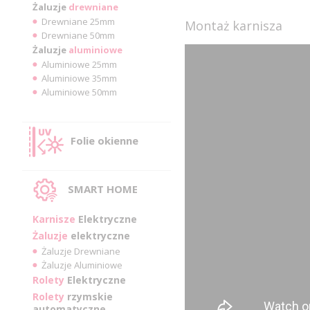
Żaluzje
drewniane
Drewniane 25mm
Montaż karnisza
Drewniane 50mm
Żaluzje
aluminiowe
Aluminiowe 25mm
Aluminiowe 35mm
Aluminiowe 50mm
Folie okienne
SMART HOME
Karnisze
Elektryczne
Żaluzje
elektryczne
Żaluzje Drewniane
Żaluzje Aluminiowe
Rolety
Elektryczne
Rolety
rzymskie
automatyczne