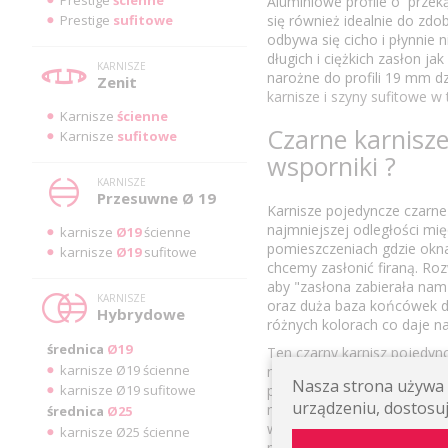
Aluminiowe profile o prze
Prestige
sufitowe
się również idealnie do zd
odbywa się cicho i płynnie n
długich i ciężkich zasłon j
KARNISZE
narożne do profili 19 mm 
Zenit
karnisze i szyny sufitowe 
Karnisze
ścienne
Czarne karnisze
Karnisze
sufitowe
wsporniki ?
KARNISZE
Przesuwne Ø 19
Karnisze pojedyncze czarne
najmniejszej odległości mi
karnisze
Ø19
ścienne
pomieszczeniach gdzie okna 
karnisze
Ø19
sufitowe
chcemy zasłonić firaną. Ro
aby "zasłona zabierała nam
KARNISZE
oraz duża baza końcówek d
Hybrydowe
różnych kolorach co daje n
średnica
Ø19
Ten czarny karnisz pojedyn
karnisze Ø19 ścienne
nowoczesność. Jego głęboka
Nasza strona używa p
karnisze Ø19 sufitowe
pomieszczeniu wyrafinowany 
urządzeniu, dostosuj
minimalistycznymi, industr
średnica
Ø25
w niezwykły sposób, tworzą
karnisze Ø25 ścienne
pomieszczeniu. Wsporniki un