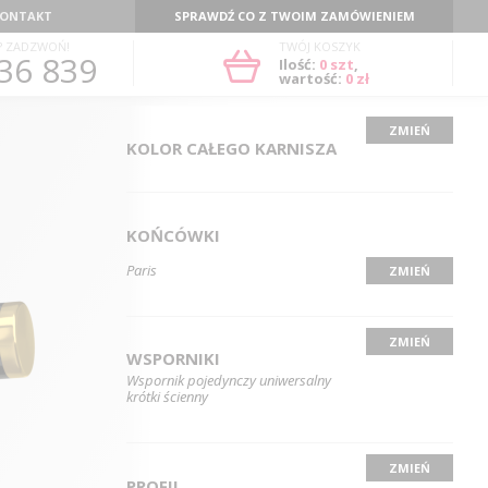
ONTAKT
SPRAWDŹ CO Z TWOIM ZAMÓWIENIEM
? ZADZWOŃ!
TWÓJ KOSZYK
36 839
Ilość:
0
szt
,
wartość:
0 zł
ZMIEŃ
KOLOR CAŁEGO KARNISZA
KOŃCÓWKI
Paris
ZMIEŃ
ZMIEŃ
WSPORNIKI
Wspornik pojedynczy uniwersalny
krótki ścienny
ZMIEŃ
PROFIL