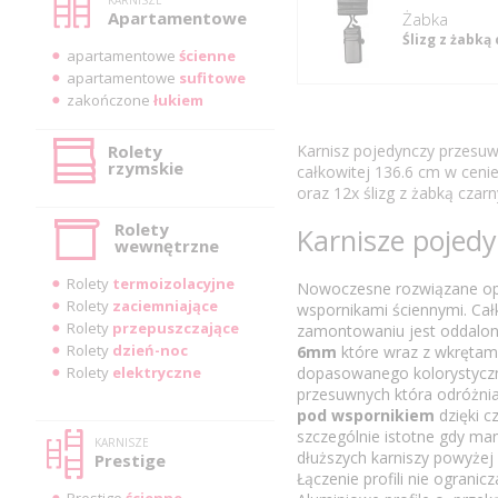
Apartamentowe
Żabka
Ślizg z żabką
apartamentowe
ścienne
apartamentowe
sufitowe
zakończone
łukiem
Rolety
Karnisz pojedynczy przesuw
rzymskie
całkowitej 136.6 cm w cenie
oraz 12x ślizg z żabką czarn
Rolety
Karnisze pojed
wewnętrzne
Rolety
termoizolacyjne
Nowoczesne rozwiązane opar
Rolety
zaciemniające
wspornikami ściennymi. Ca
Rolety
przepuszczające
zamontowaniu jest oddalo
Rolety
dzień-noc
6mm
które wraz z wkrętam
Rolety
elektryczne
dopasowanego kolorystyczn
przesuwnych która odróżnia
pod wspornikiem
dzięki c
szczególnie istotne gdy ma
KARNISZE
dłuższych karniszy powyżej
Prestige
Łączenie profili nie ograni
Prestige
ścienne