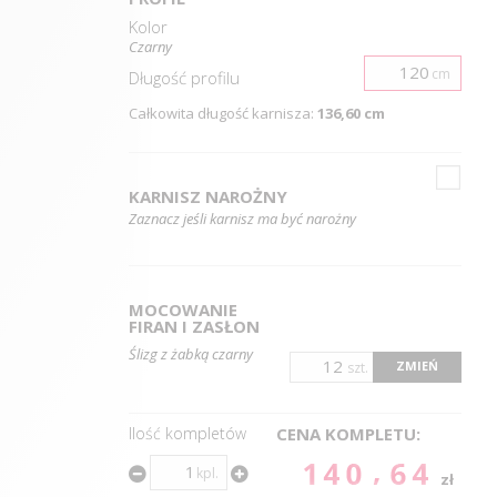
Kolor
Czarny
cm
Długość
profilu
Całkowita długość karnisza:
136,60 cm
KARNISZ NAROŻNY
Zaznacz jeśli karnisz ma być narożny
MOCOWANIE
FIRAN I ZASŁON
Ślizg z żabką czarny
ZMIEŃ
szt.
Ilość kompletów
CENA KOMPLETU:
140.64
kpl.
zł