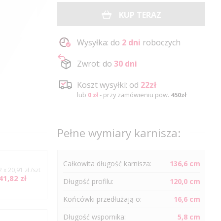
KUP TERAZ
Wysyłka: do
2 dni
roboczych
Zwrot: do
30 dni
Koszt wysyłki: od
22zł
lub
0 zł
- przy zamówieniu pow.
450zł
Pełne wymiary karnisza:
Całkowita długość karnisza:
136,6 cm
2 x 20,91 zł /szt
41,82 zł
Długość
profilu
:
120,0 cm
Końcówki przedłużają o:
16,6 cm
Długość wspornika:
5,8 cm