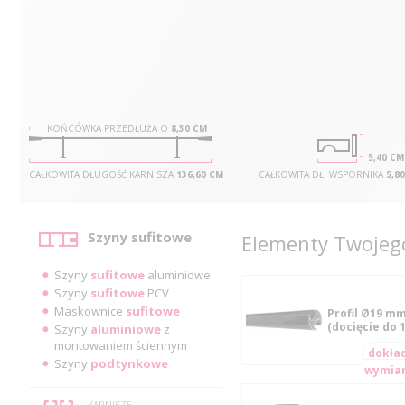
KOŃCÓWKA PRZEDŁUŻA O
8,30 CM
5,40 CM
CAŁKOWITA DŁUGOŚĆ KARNISZA
136,60 CM
CAŁKOWITA DŁ. WSPORNIKA
5,8
Kategorie
Szyny sufitowe
Elementy Twojego
Szyny
sufitowe
aluminiowe
Szyny
sufitowe
PCV
Maskownice
sufitowe
Profil Ø19 mm
(docięcie do 
Szyny
aluminiowe
z
montowaniem ściennym
dokła
Szyny
podtynkowe
wymia
KARNISZE