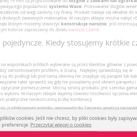
kątnej 19 mm są przystosowane do
ślizgów z żabkami lub agrafka
obywającego popularność
systemu Wave
. Przesuwanie ślizgów wewną
iezależnie od wagi zasłony czy firany. Produkt nadaje się idealnie do 
ak i drobnych zwiewnych materiałów. W naszym sklepie można nabyć ró
dzięki którym możemy stworzyć
konstrukcje narożne
.
Jeśli interesu
w tym kolorze zapraszamy do działu
karnisze czarne
.
 pojedyncze. Kiedy stosujemy krótkie c
 na wspornikach krótkich wybierane są przez klientów głównie z po
ędzy zamontowanym profilem, a ścianą. Najlepiej sprawdzają się w
są do podłogi lub pod ramą okienną nie znajduje się parapet lub kal
związanie takie sprawdzi się gdy nie posiadamy pod oknem parapetu i
 optycznie pomieszczenie. Mocną stroną produktu jest szeroka gama
o wyboru. W naszym sklepie dajemy również możliwość łączenia e
am praktycznie nieskończoną liczbę kombinacji.
czy, o efektownym połysku, wprowadzi do Twojego wnętrza niezwykłą
 czernień sprawia, że staje się on głównym punktem zainteresowani
lików cookies. Jeśli nie chcesz, by pliki cookies były zapis
charakter.Karnisz ten emanuje siłą i mocą, która idealnie współgra 
 preferencje.
Przeczytaj więcej o cookies
ialnymi czy nowoczesnymi wnętrzami. Jego czarny połyskujący wygląd 
c efekt kontrastu, który przyciąga wzrok i dodaje charakteru każdem
iwersalne, które towarzyszą temu karniszowi, nie tylko utrzymują soli