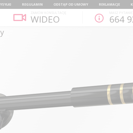
YSYŁKI
REGULAMIN
ODSTĄP OD UMOWY
REKLAMACJE
K
ZAMÓW KONSULTACJĘ
MASZ PYTANIE
WIDEO
664 9
ny