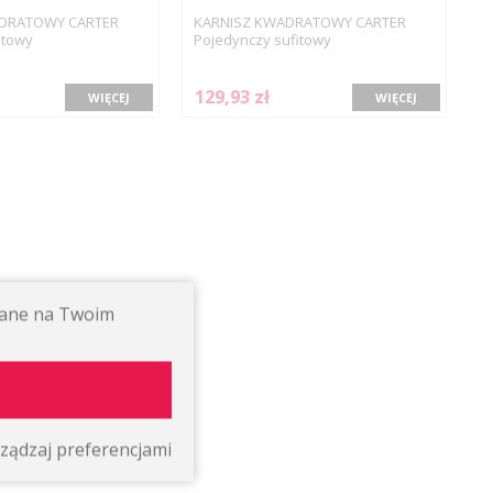
DRATOWY CARTER
KARNISZ KWADRATOWY CARTER
itowy
Pojedynczy sufitowy
129,93 zł
WIĘCEJ
WIĘCEJ
ywane na Twoim
ządzaj preferencjami