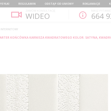
YSYŁKI
REGULAMIN
ODSTĄP OD UMOWY
REKLAMACJE
K
ZAMÓW KONSULTACJĘ
MASZ PYTANIE
WIDEO
664 9
P INTERNETOWY
ARTER KOŃCÓWKA KARNISZA KWADRATOWEGO KOLOR: SATYNA, KWADR