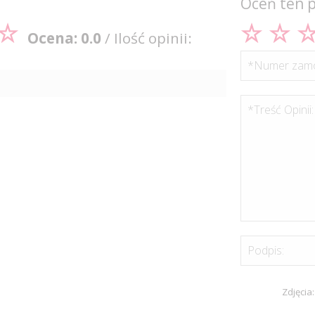
Oceń ten 
Ocena: 0.0
/ Ilość opinii:
*Numer zamó
*Treść Opinii:
Podpis:
Zdjęcia: