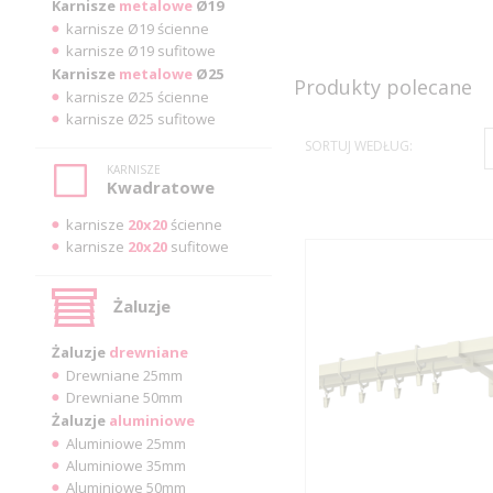
Karnisze
metalowe
Ø19
karnisze Ø19 ścienne
karnisze Ø19 sufitowe
Karnisze
metalowe
Ø25
Produkty polecane
karnisze Ø25 ścienne
karnisze Ø25 sufitowe
SORTUJ WEDŁUG:
KARNISZE
Kwadratowe
karnisze
20x20
ścienne
karnisze
20x20
sufitowe
Żaluzje
Żaluzje
drewniane
Drewniane 25mm
Drewniane 50mm
Żaluzje
aluminiowe
Aluminiowe 25mm
Aluminiowe 35mm
Aluminiowe 50mm