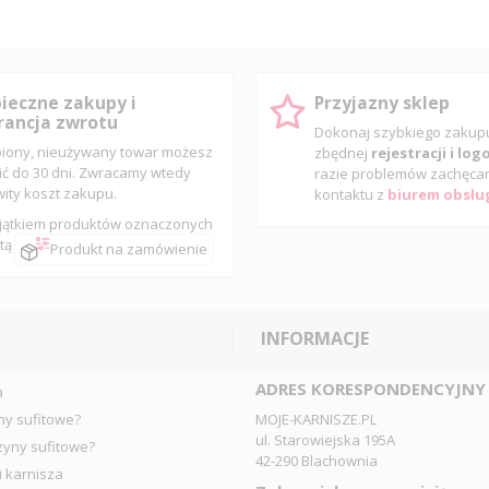
ieczne zakupy i
Przyjazny sklep
ancja zwrotu
Dokonaj szybkiego zaku
iony, nieużywany towar możesz
zbędnej
rejestracji i lo
ić do 30 dni. Zwracamy wtedy
razie problemów zachęca
wity koszt zakupu.
kontaktu z
biurem obsług
jątkiem produktów oznaczonych
tą
Produkt na zamówienie
INFORMACJE
ADRES KORESPONDENCYJNY
a
ny sufitowe?
MOJE-KARNISZE.PL
ul. Starowiejska 195A
zyny sufitowe?
42-290 Blachownia
i karnisza