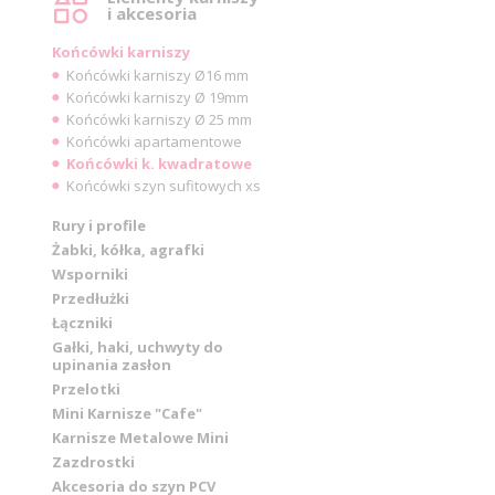
i akcesoria
Końcówki karniszy
Końcówki karniszy Ø16 mm
Końcówki karniszy Ø 19mm
Końcówki karniszy Ø 25 mm
Końcówki apartamentowe
Końcówki k. kwadratowe
Końcówki szyn sufitowych xs
Rury i profile
Żabki, kółka, agrafki
Wsporniki
Przedłużki
Łączniki
Gałki, haki, uchwyty do
upinania zasłon
Przelotki
Mini Karnisze "Cafe"
Karnisze Metalowe Mini
Zazdrostki
Akcesoria do szyn PCV