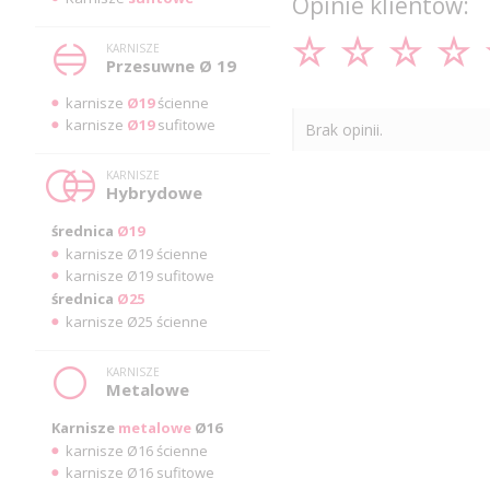
Opinie klientów:
KARNISZE
Przesuwne Ø 19
karnisze
Ø19
ścienne
karnisze
Ø19
sufitowe
Brak opinii.
KARNISZE
Hybrydowe
średnica
Ø19
karnisze Ø19 ścienne
karnisze Ø19 sufitowe
średnica
Ø25
karnisze Ø25 ścienne
KARNISZE
Metalowe
Karnisze
metalowe
Ø16
karnisze Ø16 ścienne
karnisze Ø16 sufitowe