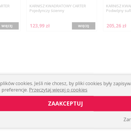
ARTER
KARNISZ KWADRATOWY CARTER
KARNISZ KWA
Pojedynczy ścienny
Podwójny suf
123,99 zł
205,26 zł
WIĘCEJ
WIĘCEJ
lików cookies. Jeśli nie chcesz, by pliki cookies były zapis
 preferencje.
Przeczytaj więcej o cookies
ZAAKCEPTUJ
Zar