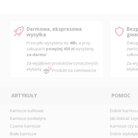
Darmowa, ekspresowa
Bezp
wysyłka
gwar
Przesyłki wysyłamy do
48h
, a przy
Zakup
zakupach
powyżej 450 zł
wysyłamy
zwróc
za darmo
!
całko
Za wyjątkiem produktów oznaczonych
Za wy
etykietą
etykie
Produkt na zamówienie
ARTYKUŁY
POMOC
Karnisze sufitowe
Dobór karnisz
Karnisze podwójne
Jak dobrać szy
Czarne karnisze
Karnisze czy s
Białe karnisze
Dobór stylistyk