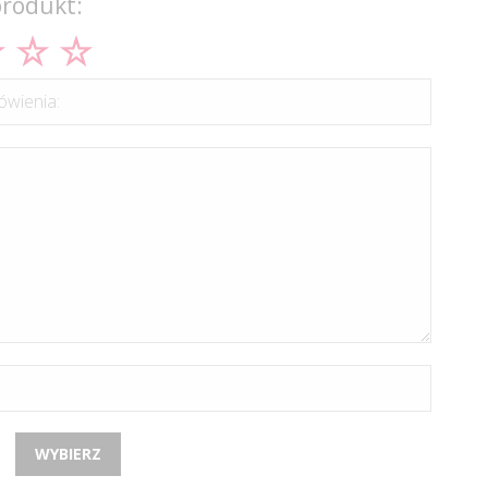
produkt:
wienia:
WYBIERZ