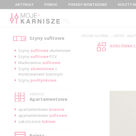
Menu
ARTYKUŁY
POMOC
PORADY MONTAŻOWE
KOSZTY W
Kategorie
STRONA GŁÓWNA
›
CARTER - SKLE
Szyny sufitowe
KOŃCÓWKA C
Szyny
sufitowe
aluminiowe
Szyny
sufitowe
PCV
Maskownice
sufitowe
Szyny
aluminiowe
z
montowaniem ściennym
Szyny
podtynkowe
KARNISZE
Apartamentowe
apartamentowe
ścienne
apartamentowe
sufitowe
zakończone
łukiem
Rolety