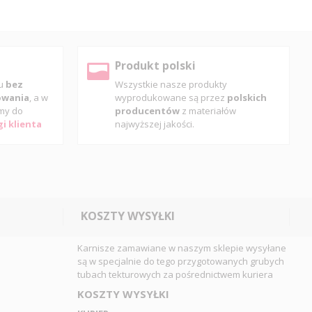
Produkt polski
pu
bez
Wszystkie nasze produkty
gowania
, a w
wyprodukowane są przez
polskich
my do
producentów
z materiałów
i klienta
najwyższej jakości.
KOSZTY WYSYŁKI
Karnisze zamawiane w naszym sklepie wysyłane
są w specjalnie do tego przygotowanych grubych
tubach tekturowych za pośrednictwem kuriera
KOSZTY WYSYŁKI