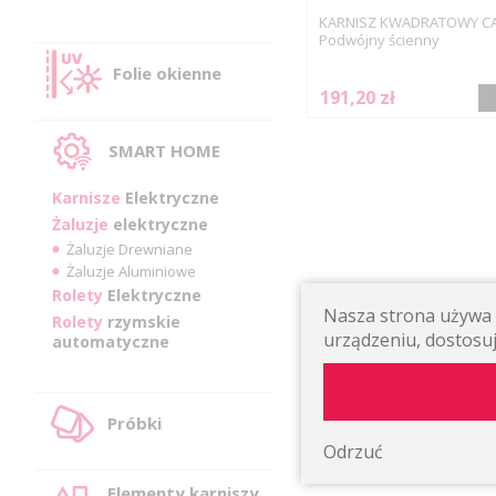
KARNISZ KWADRATOWY C
Podwójny ścienny
Folie okienne
191,20 zł
SMART HOME
Karnisze
Elektryczne
Żaluzje
elektryczne
Żaluzje Drewniane
Żaluzje Aluminiowe
Rolety
Elektryczne
Nasza strona używa p
Rolety
rzymskie
urządzeniu, dostosuj
automatyczne
Próbki
Odrzuć
Elementy karniszy