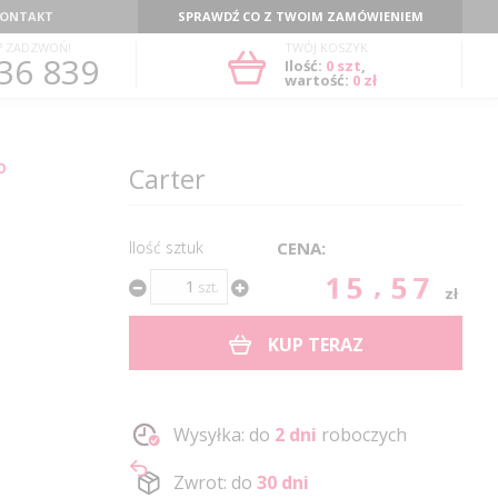
ONTAKT
SPRAWDŹ CO Z TWOIM ZAMÓWIENIEM
? ZADZWOŃ!
TWÓJ KOSZYK
36 839
Ilość:
0
szt
,
wartość:
0 zł
O
Carter
Ilość sztuk
CENA:
15.57
szt.
zł
KUP TERAZ
Wysyłka: do
2 dni
roboczych
Zwrot: do
30 dni