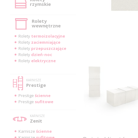
rzymskie
Rolety
wewnętrzne
Rolety
termoizolacyjne
Rolety
zaciemniające
Rolety
przepuszczające
Rolety
dzień-noc
Rolety
elektryczne
KARNISZE
Prestige
Prestige
ścienne
Prestige
sufitowe
KARNISZE
Zenit
Karnisze
ścienne
Karnisze
sufitowe