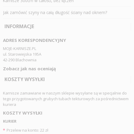
Karnisze 300cm w całości, bez łączeń
Jak zamówić szyny na całą długość ściany nad oknem?
INFORMACJE
ADRES KORESPONDENCYJNY
MOJE-KARNISZE.PL
ul. Starowiejska 195A
42-290 Blachownia
Zobacz jak nas oceniają
KOSZTY WYSYŁKI
Karnisze zamawiane w naszym sklepie wysyłane są w specjalnie do
tego przygotowanych grubych tubach tekturowych za pośrednictwem
kuriera
KOSZTY WYSYŁKI
KURIER
Przelew na konto: 22 zł