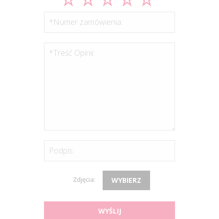
*Numer zamówienia:
*Treść Opinii:
Podpis:
Zdjęcia:
WYBIERZ
WYŚLIJ