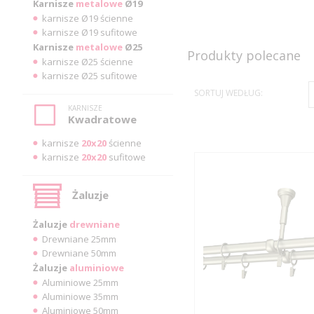
Karnisze
metalowe
Ø19
karnisze Ø19 ścienne
karnisze Ø19 sufitowe
Karnisze
metalowe
Ø25
Produkty polecane
karnisze Ø25 ścienne
karnisze Ø25 sufitowe
SORTUJ WEDŁUG:
KARNISZE
Kwadratowe
karnisze
20x20
ścienne
karnisze
20x20
sufitowe
Żaluzje
Żaluzje
drewniane
Drewniane 25mm
Drewniane 50mm
Żaluzje
aluminiowe
Aluminiowe 25mm
Aluminiowe 35mm
Aluminiowe 50mm