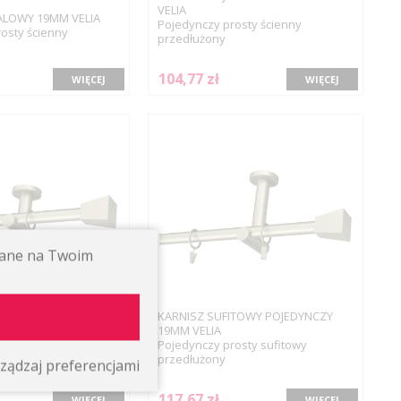
VELIA
ALOWY 19MM VELIA
Pojedynczy prosty ścienny
osty ścienny
przedłużony
104,77 zł
WIĘCEJ
WIĘCEJ
ywane na Twoim
KARNISZ SUFITOWY POJEDYNCZY
ITOWY POJEDYNCZY
19MM VELIA
Pojedynczy prosty sufitowy
osty sufitowy
przedłużony
ządzaj preferencjami
117,67 zł
WIĘCEJ
WIĘCEJ