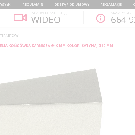
YSYŁKI
REGULAMIN
ODSTĄP OD UMOWY
REKLAMACJE
K
ZAMÓW KONSULTACJĘ
MASZ PYTANIE
WIDEO
664 9
 INTERNETOWY
LIA KOŃCÓWKA KARNISZA Ø19 MM KOLOR: SATYNA, Ø19 MM