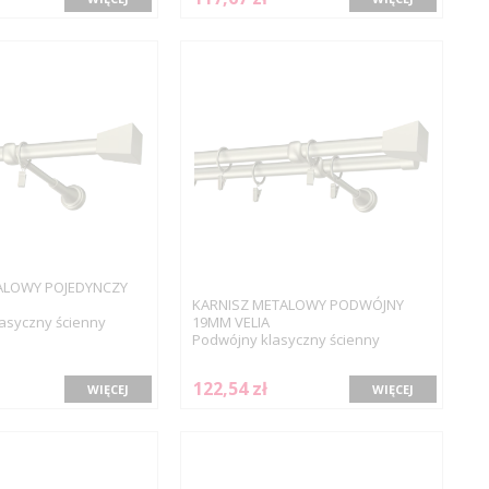
ALOWY POJEDYNCZY
KARNISZ METALOWY PODWÓJNY
asyczny ścienny
19MM VELIA
Podwójny klasyczny ścienny
122,54 zł
WIĘCEJ
WIĘCEJ