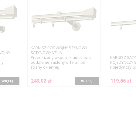
KARNISZ PODWÓJNY SZYNOWY
WÓJNY
SATYNOWY VELIA
Przedłużony wspornik umożliwia
KARNISZ SAT
ny
oddalenie zasłony o 19 cm od
POJEDYNCZY 
ściany okiennej
Pojedynczy un
243,02 zł
119,66 zł
WIĘCEJ
WIĘCEJ