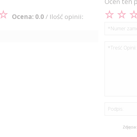
Oceń ten 
Ocena: 0.0
/ Ilość opinii:
*Numer zamó
*Treść Opinii:
Podpis:
Zdjęcia: