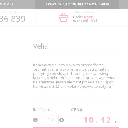
ONTAKT
SPRAWDŹ CO Z TWOIM ZAMÓWIENIEM
? ZADZWOŃ!
TWÓJ KOSZYK
36 839
Ilość:
0
szt
,
wartość:
0 zł
Velia
Końcówka Velia to ciekawa prosta forma
geometryczna wykonana w całości z metalu
pokrytego powłoką ochronną oraz warstwą
lakieru, dzięki której jest ona bardziej wytrzymała
na ścieranie. Jeden element przedłuża długość
karnisza o
3.20 cm
. Kolor końcówki to satyna.
Ilość sztuk
CENA:
10.42
szt.
zł