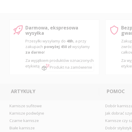
Darmowa, ekspresowa
Bezp
wysyłka
gwar
Przesyłki wysyłamy do
48h
, a przy
Zakup
zakupach
powyżej 450 zł
wysyłamy
zwróc
za darmo
!
całko
Za wyjątkiem produktów oznaczonych
Za wy
etykietą
etykie
Produkt na zamówienie
ARTYKUŁY
POMOC
Karnisze sufitowe
Dobór karnisz
Karnisze podwójne
Jak dobrać szy
Czarne karnisze
Karnisze czy s
Białe karnisze
Dobór stylistyk