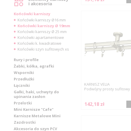
i akcesoria
Końcówki karniszy
Końcówki karniszy Ø16 mm
Końcówki karniszy Ø 19mm
Końcówki karniszy Ø 25 mm
Końcówki apartamentowe
Końcówki k. kwadratowe
Końcówki szyn sufitowych xs
Rury i profile
Żabki, kółka, agrafki
Wsporniki
Przedłużki
KARNISZ VELIA
Łączniki
Podwójny prosty sufitowy
Gałki, haki, uchwyty do
upinania zasłon
Przelotki
142,18 zł
Mini Karnisze "Cafe"
Karnisze Metalowe Mini
Zazdrostki
Akcesoria do szyn PCV