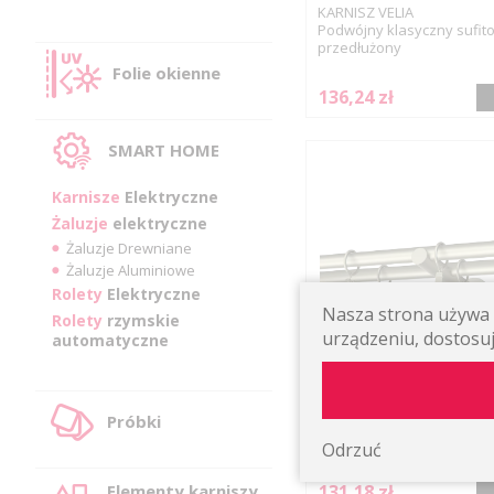
KARNISZ VELIA
Podwójny klasyczny sufit
przedłużony
Folie okienne
136,24 zł
SMART HOME
Karnisze
Elektryczne
Żaluzje
elektryczne
Żaluzje Drewniane
Żaluzje Aluminiowe
Rolety
Elektryczne
Nasza strona używa p
Rolety
rzymskie
urządzeniu, dostosuj
automatyczne
KARNISZ METALOWY POD
Próbki
19MM VELIA
Podwójny prosty ścienny
Odrzuć
131,18 zł
Elementy karniszy