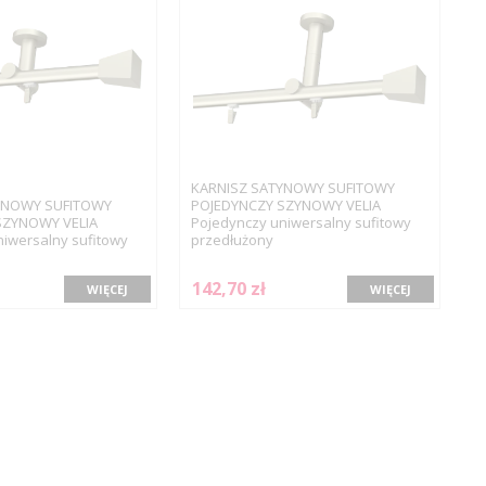
KARNISZ SATYNOWY SUFITOWY
YNOWY SUFITOWY
POJEDYNCZY SZYNOWY VELIA
SZYNOWY VELIA
Pojedynczy uniwersalny sufitowy
iwersalny sufitowy
przedłużony
142,70 zł
WIĘCEJ
WIĘCEJ