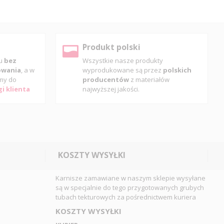
Produkt polski
pu
bez
Wszystkie nasze produkty
gowania
, a w
wyprodukowane są przez
polskich
my do
producentów
z materiałów
i klienta
najwyższej jakości.
KOSZTY WYSYŁKI
Karnisze zamawiane w naszym sklepie wysyłane
są w specjalnie do tego przygotowanych grubych
tubach tekturowych za pośrednictwem kuriera
KOSZTY WYSYŁKI