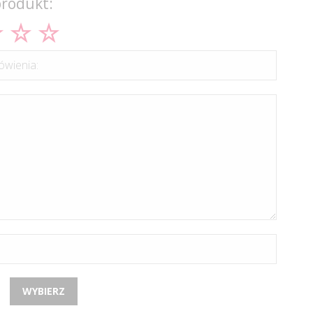
produkt:
wienia:
WYBIERZ