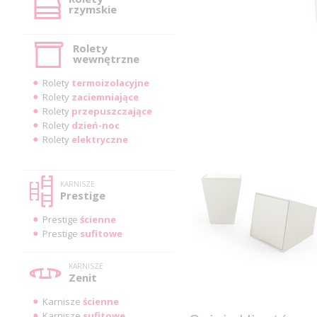
rzymskie
Rolety
wewnętrzne
Rolety
termoizolacyjne
Rolety
zaciemniające
Rolety
przepuszczające
Rolety
dzień-noc
Rolety
elektryczne
KARNISZE
Prestige
Prestige
ścienne
Prestige
sufitowe
KARNISZE
Zenit
Karnisze
ścienne
Karnisze
sufitowe