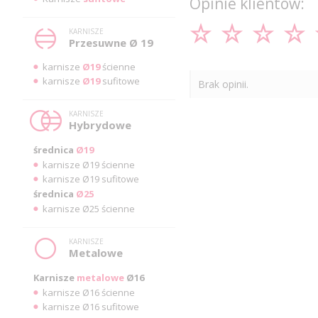
Opinie klientów:
KARNISZE
Przesuwne Ø 19
karnisze
Ø19
ścienne
karnisze
Ø19
sufitowe
Brak opinii.
KARNISZE
Hybrydowe
średnica
Ø19
karnisze Ø19 ścienne
karnisze Ø19 sufitowe
średnica
Ø25
karnisze Ø25 ścienne
KARNISZE
Metalowe
Karnisze
metalowe
Ø16
karnisze Ø16 ścienne
karnisze Ø16 sufitowe