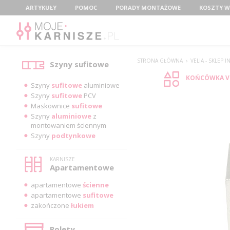
Menu
ARTYKUŁY
POMOC
PORADY MONTAŻOWE
KOSZTY W
Kategorie
STRONA GŁÓWNA
›
VELIA - SKLEP
Szyny sufitowe
KOŃCÓWKA VE
Szyny
sufitowe
aluminiowe
Szyny
sufitowe
PCV
Maskownice
sufitowe
Szyny
aluminiowe
z
montowaniem ściennym
Szyny
podtynkowe
KARNISZE
Apartamentowe
apartamentowe
ścienne
apartamentowe
sufitowe
zakończone
łukiem
Rolety