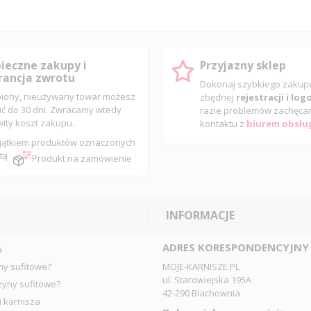
ieczne zakupy i
Przyjazny sklep
ancja zwrotu
Dokonaj szybkiego zaku
iony, nieużywany towar możesz
zbędnej
rejestracji i lo
ić do 30 dni. Zwracamy wtedy
razie problemów zachęca
wity koszt zakupu.
kontaktu z
biurem obsług
jątkiem produktów oznaczonych
tą
Produkt na zamówienie
INFORMACJE
ADRES KORESPONDENCYJNY
a
ny sufitowe?
MOJE-KARNISZE.PL
ul. Starowiejska 195A
zyny sufitowe?
42-290 Blachownia
i karnisza