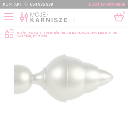
Menu
KONTAKT
664 936 839
ŚLEDŹ ZAMÓWIENIE
0
STRONA GŁÓWNA
›
TREVI - SKLEP INTERNETOWY
KOŃCÓWKA TREVI KOŃCÓWKA KARNISZA Ø19 MM KOLOR:
SATYNA, Ø19 MM