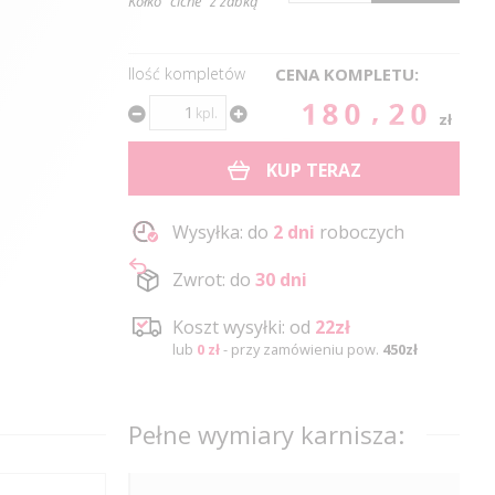
Kółko "ciche" z żabką
Ilość kompletów
CENA KOMPLETU:
180.20
kpl.
zł
KUP TERAZ
Wysyłka: do
2 dni
roboczych
Zwrot: do
30 dni
Koszt wysyłki: od
22zł
lub
0 zł
- przy zamówieniu pow.
450zł
Pełne wymiary karnisza: