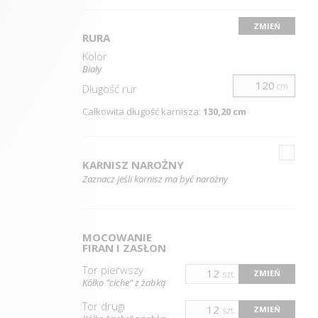
ZMIEŃ
RURA
Kolor
Biały
cm
Długość
rur
Całkowita długość karnisza:
130,20 cm
KARNISZ NAROŻNY
Zaznacz jeśli karnisz ma być narożny
MOCOWANIE
FIRAN I ZASŁON
Tor pierwszy
ZMIEŃ
szt.
Kółko "ciche" z żabką
Tor drugi
ZMIEŃ
szt.