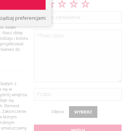
*Numer zamówienia:
ządzaj preferencjami
 Wysokiej
d, dzięki
. Nasz sklep
*Treść Opinii:
odzaju i koloru
aprojektować
również do
białym z
a się w
Podpis:
ystrój wnętrza
aje się
ch. Element
. Zakończenie
Zdjęcia:
WYBIERZ
 w którym
 drobnym
 umieszczamy
WYŚLIJ