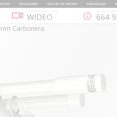
YSYŁKI
REGULAMIN
ODSTĄP OD UMOWY
REKLAMACJE
K
ZAMÓW KONSULTACJĘ
MASZ PYTANIE
WIDEO
664 9
9mm Carbonera