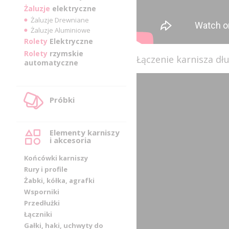
Żaluzje
elektryczne
Żaluzje Drewniane
Żaluzje Aluminiowe
Rolety
Elektryczne
Rolety
rzymskie
Łączenie karnisza d
automatyczne
Próbki
Elementy karniszy
i akcesoria
Końcówki karniszy
Rury i profile
Żabki, kółka, agrafki
Wsporniki
Przedłużki
Łączniki
Gałki, haki, uchwyty do