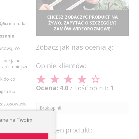
CHCESZ ZOBACZYĆ PRODUKT NA
ŻYWO, ZAPYTAĆ O SZCZEGÓŁY?
8,6cm
a rurka
ZAMÓW WIDEOROZMOWĘ!
szanie
Zobacz jak nas oceniają:
nodową, co
 specjalne
Opinie klientów:
ran i mniejsze
ek do co
Ocena: 4.0
/ Ilość opinii:
1
ipsu lub
 zastosowaniu
Brak opinii.
ętami).
ywane na Twoim
Oceń ten produkt:
lanych
w