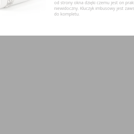
od strony okna dzięki czemu jest on prak
niewidoczny. Kluczyk imbusowy jest zaw
do kompletu.