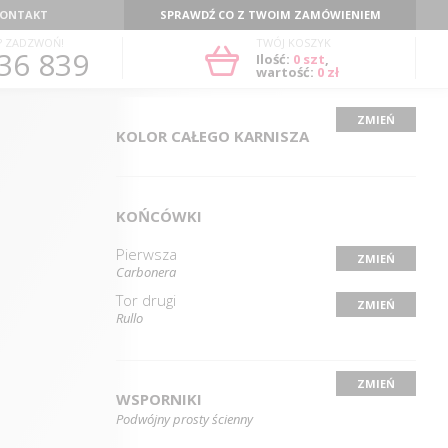
ONTAKT
SPRAWDŹ CO Z TWOIM ZAMÓWIENIEM
? ZADZWOŃ!
TWÓJ KOSZYK
36 839
Ilość:
0
szt
,
wartość:
0 zł
ZMIEŃ
KOLOR CAŁEGO KARNISZA
KOŃCÓWKI
Pierwsza
ZMIEŃ
Carbonera
Tor drugi
ZMIEŃ
Rullo
ZMIEŃ
WSPORNIKI
Podwójny prosty ścienny