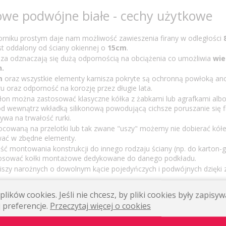
owe podwójne białe - cechy użytkowe
rniku prostym daje nam możliwość zawieszenia firany w odległości
st oddalony od ściany okiennej o
15cm
.
sza odznaczają się dużą odpornością na obciążenia co umożliwia
wie
n.
m
oraz wszystkie elementy karnisza pokryte są ochronną powłoką a
u oraz odporność na korozję przez długie lata.
asłon można zastosować klasyczne kółka z żabkami lub agrafkami albo
 wewnątrz wkładką silikonową powodującą cichsze poruszanie się fi
ywa na trwałość rurki.
ocowaną na przelotki lub tak zwane "uszy" możemy nie dobierać kół
wać w zbędne elementy.
ść montowania konstrukcji do innego rodzaju ściany (np. do karton-g
osować kołki montażowe dedykowane do danego podkładu.
iszy narożnych o dowolnym kącie pojedyńczych i podwójnych dzięki
tem montażu na
3 kołki rozporowe
(dołączone w zestawie wraz z wkr
lików cookies. Jeśli nie chcesz, by pliki cookies były zapis
awa wspornika zapewnia trwałe i stabilne zamocowanie do ściany.
 preferencje.
Przeczytaj więcej o cookies
jne dostępne są z
dużą ilością zakończeń metalowych oraz szk
cznej.