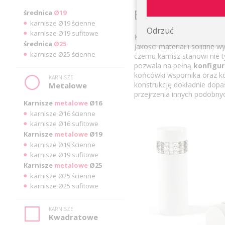
Białe karnisze 
średnica
Ø19
karnisze Ø19 ścienne
Odrzuć
karnisze Ø19 sufitowe
Karnisze metalowe podwójn
średnica
Ø25
jakości materiał i solidne 
karnisze Ø25 ścienne
czemu karnisz stanowi nie t
pozwala na pełną
konfigur
końcówki wspornika oraz k
KARNISZE
konstrukcję dokładnie dop
Metalowe
przejrzenia innych podobnyc
Karnisze
metalowe
Ø16
karnisze Ø16 ścienne
karnisze Ø16 sufitowe
Karnisze
metalowe
Ø19
karnisze Ø19 ścienne
karnisze Ø19 sufitowe
Karnisze
metalowe
Ø25
karnisze Ø25 ścienne
karnisze Ø25 sufitowe
KARNISZE
Kwadratowe