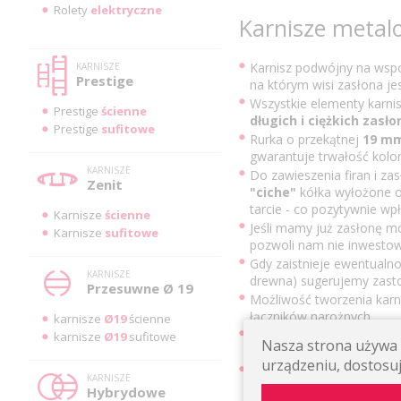
Rolety
elektryczne
Karnisze metal
Karnisz podwójny na wspo
KARNISZE
Prestige
na którym wisi zasłona je
Wszystkie elementy karni
Prestige
ścienne
długich i ciężkich zasło
Prestige
sufitowe
Rurka o przekątnej
19 m
gwarantuje trwałość kolor
KARNISZE
Do zawieszenia firan i z
Zenit
"ciche"
kółka wyłożone od
tarcie - co pozytywnie wpł
Karnisze
ścienne
Jeśli mamy już zasłonę m
Karnisze
sufitowe
pozwoli nam nie inwesto
Gdy zaistnieje ewentualno
KARNISZE
drewna) sugerujemy zast
Przesuwne Ø 19
Możliwość tworzenia karn
łączników narożnych.
karnisze
Ø19
ścienne
Wsporniki posiadają sys
karnisze
Ø19
sufitowe
Nasza strona używa p
Masywna, metalowa podst
urządzeniu, dostosuj
Karnisze metalowe podwó
KARNISZE
szerokiej gamie kolorysty
Hybrydowe