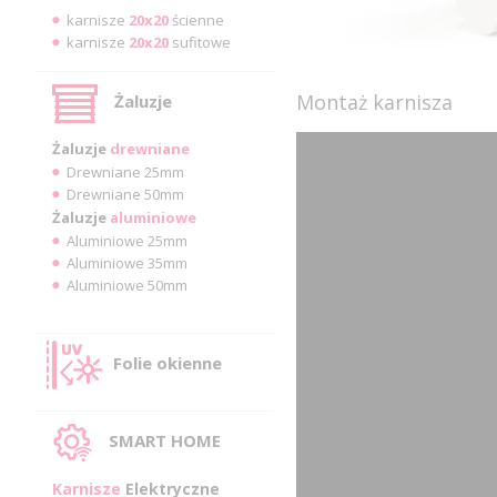
karnisze
20x20
ścienne
karnisze
20x20
sufitowe
Montaż karnisza
Żaluzje
Żaluzje
drewniane
Drewniane 25mm
Drewniane 50mm
Żaluzje
aluminiowe
Aluminiowe 25mm
Aluminiowe 35mm
Aluminiowe 50mm
Folie okienne
SMART HOME
Karnisze
Elektryczne