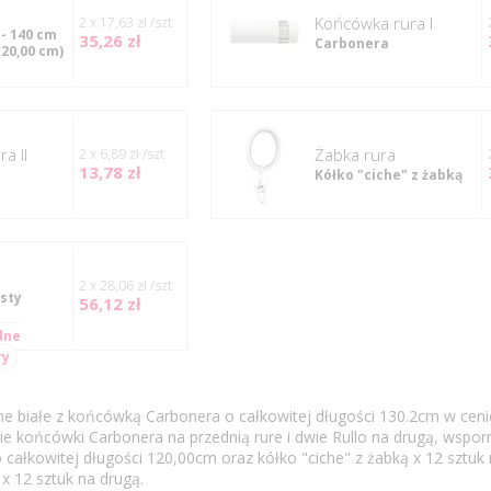
Końcówka rura I
2 x 17,63 zł /szt
- 140 cm
35,26 zł
Carbonera
120,00 cm)
a II
Żabka rura
2 x 6,89 zł /szt
13,78 zł
Kółko "ciche" z żabką
2 x 28,06 zł /szt
sty
56,12 zł
dne
ry
 białe z końcówką Carbonera o całkowitej długości 130.2cm w ceni
 końcówki Carbonera na przednią rure i dwie Rullo na drugą, wspor
 całkowitej długości 120,00cm oraz kółko "ciche" z żabką x 12 sztuk
 x 12 sztuk na drugą.