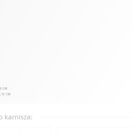
85 CM
,13 CM
 karnisza: