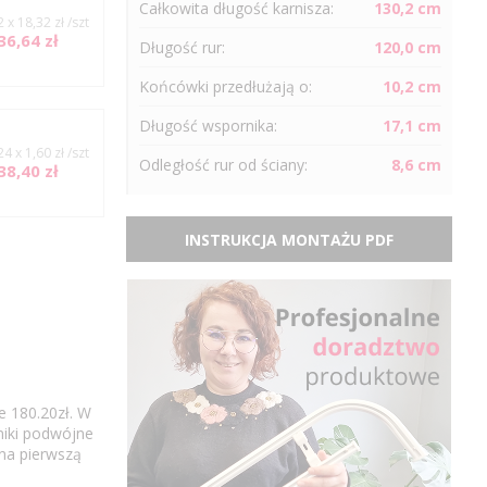
Całkowita długość karnisza:
130,2 cm
2 x 18,32 zł /szt
36,64 zł
Długość
rur
:
120,0 cm
Końcówki przedłużają o:
10,2 cm
Długość wspornika:
17,1 cm
24 x 1,60 zł /szt
Odległość
rur
od ściany:
8,6 cm
38,40 zł
INSTRUKCJA MONTAŻU PDF
e 180.20zł. W
niki podwójne
 na pierwszą