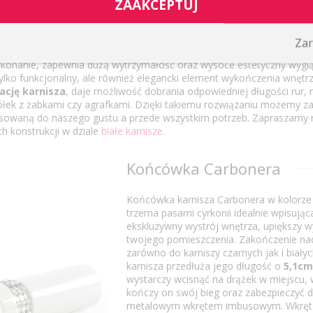
ZAAKCEPTUJ
podwójne - opis
Zar
e stosowane są gdy pragniemy powiesić nad oknem zasłony i firany.
wykonanie, zapewnia dużą wytrzymałość oraz wysoce estetyczny wyglą
ylko funkcjonalny, ale również elegancki element wykończenia wnętrz
ację karnisza
, daje możliwość dobrania odpowiedniej długości rur, r
ółek z żabkami czy agrafkami. Dzięki takiemu rozwiązaniu możemy z
asowaną do naszego gustu a przede wszystkim potrzeb. Zapraszamy 
h konstrukcji w dziale
białe karnisze
.
Końcówka Carbonera
Końcówka karnisza Carbonera w kolorze 
trzema pasami cyrkonii idealnie wpisując
ekskluzywny wystrój wnętrza, upiększy w
twojego pomieszczenia. Zakończenie nad
zarówno do karniszy czarnych jak i biały
karnisza przedłuża jego długość o
5,1cm
wystarczy wcisnąć na drążek w miejscu,
kończy on swój bieg oraz zabezpieczyć
metalowym wkrętem imbusowym. Wkręt