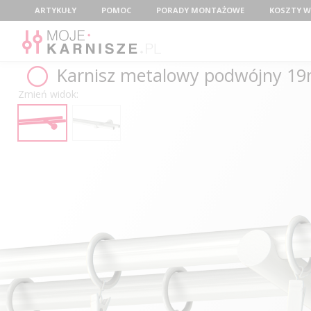
Menu
ARTYKUŁY
POMOC
PORADY MONTAŻOWE
KOSZTY W
Karnisz metalowy podwójny 1
Zmień widok: