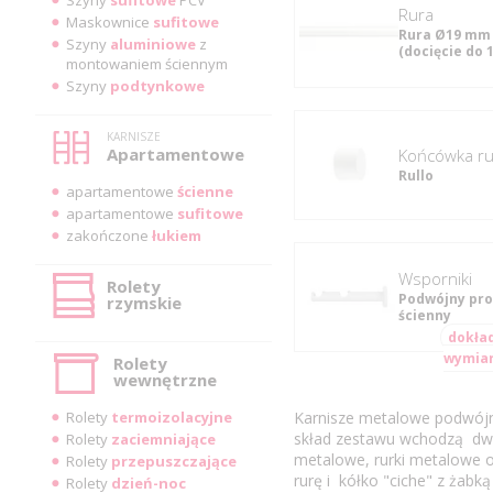
rura
Maskownice
sufitowe
Rura Ø19 mm 
Szyny
aluminiowe
z
(docięcie do 
montowaniem ściennym
Szyny
podtynkowe
KARNISZE
Apartamentowe
Końcówka rur
Rullo
apartamentowe
ścienne
apartamentowe
sufitowe
zakończone
łukiem
Wsporniki
Rolety
Podwójny pro
rzymskie
ścienny
dokła
wymia
Rolety
wewnętrzne
Rolety
termoizolacyjne
Karnisze metalowe podwójne
skład zestawu wchodzą dwie
Rolety
zaciemniające
metalowe, rurki metalowe o
Rolety
przepuszczające
rurę i kółko "ciche" z żabką
Rolety
dzień-noc