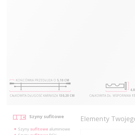
KOŃCÓWKA PRZEDŁUŻA O
5,10 CM
4,
CAŁKOWITA DŁUGOŚĆ KARNISZA
130,20 CM
CAŁKOWITA DŁ. WSPORNIKA
17
Kategorie
Szyny sufitowe
Elementy Twojego
Szyny
sufitowe
aluminiowe
Szyny
sufitowe
PCV