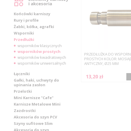
i akcesoria
Końcówki karniszy
Rury i profile
Żabki, kółka, agrafki
Wsporniki
Przedłużki
wsporników klasycznych
wsporników prostych
PRZEDŁUŻKA DO WSPORN
wsporników kwadratowych
PROSTYCH KOLOR: MOSIĄ
wsporników uniwersalnych
ANTYCZNY, Ø25 MM
Łączniki
13,20 zł
Gałki, haki, uchwyty do
upinania zasłon
Przelotki
Mini Karnisze "Cafe"
Karnisze Metalowe Mini
Zazdrostki
Akcesoria do szyn PCV
Szyny sufitowe Slim
Akcesoria do szyn