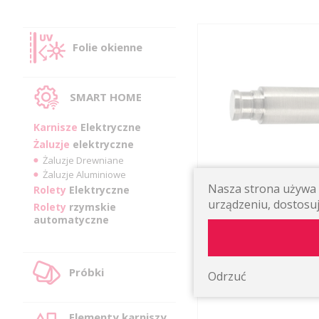
Folie okienne
SMART HOME
Karnisze
Elektryczne
Żaluzje
elektryczne
Żaluzje Drewniane
Żaluzje Aluminiowe
Nasza strona używa p
Rolety
Elektryczne
PRZEDŁUŻKA DO WSPORN
urządzeniu, dostosuj
Rolety
rzymskie
PROSTYCH KOLOR: STAL, 
automatyczne
11,52 zł
Próbki
Odrzuć
Elementy karniszy