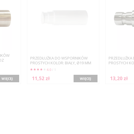
IKÓW
PRZEDŁUŻKA DO WSPORNIKÓW
PRZEDŁUŻKA
DZ
PROSTYCH KOLOR: BIAŁY, Ø19 MM
PROSTYCH KO
4.0
/ 1
11,52 zł
13,20 zł
WIĘCEJ
WIĘCEJ