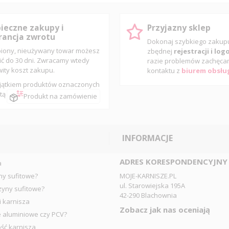
ieczne zakupy i
Przyjazny sklep
ancja zwrotu
Dokonaj szybkiego zaku
iony, nieużywany towar możesz
zbędnej
rejestracji i lo
ić do 30 dni. Zwracamy wtedy
razie problemów zachęca
wity koszt zakupu.
kontaktu z
biurem obsług
jątkiem produktów oznaczonych
tą
Produkt na zamówienie
INFORMACJE
ADRES KORESPONDENCYJNY
a
ny sufitowe?
MOJE-KARNISZE.PL
ul. Starowiejska 195A
zyny sufitowe?
42-290 Blachownia
i karnisza
Zobacz jak nas oceniają
e aluminiowe czy PCV?
ść karnisza