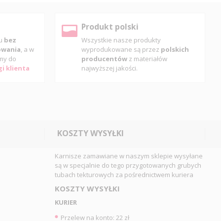
Produkt polski
pu
bez
Wszystkie nasze produkty
gowania
, a w
wyprodukowane są przez
polskich
my do
producentów
z materiałów
i klienta
najwyższej jakości.
KOSZTY WYSYŁKI
Karnisze zamawiane w naszym sklepie wysyłane
są w specjalnie do tego przygotowanych grubych
tubach tekturowych za pośrednictwem kuriera
KOSZTY WYSYŁKI
KURIER
Przelew na konto: 22 zł