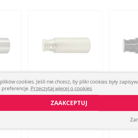
lików cookies. Jeśli nie chcesz, by pliki cookies były zapis
IKÓW
PRZEDŁUŻKA DO WSPORNIKÓW
PRZEDŁUŻKA
 preferencje.
Przeczytaj więcej o cookies
Ø19 MM
PROSTYCH KOLOR: SATYNA, Ø19 MM
PROSTYCH KO
4.0
/ 1
ZAAKCEPTUJ
11,52 zł
11,52 zł
WIĘCEJ
WIĘCEJ
Zar