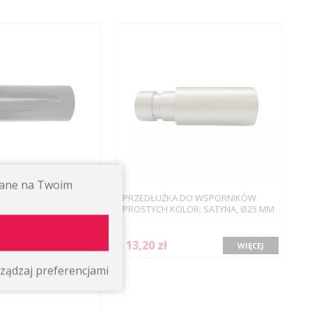
ywane na Twoim
 DO WSPORNIKÓW
PRZEDŁUŻKA DO WSPORNIKÓW
LOR: CZARNY, Ø19 MM
PROSTYCH KOLOR: SATYNA, Ø25 MM
13,20 zł
WIĘCEJ
WIĘCEJ
ządzaj preferencjami