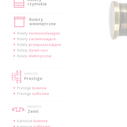
rzymskie
Rolety
wewnętrzne
Rolety
termoizolacyjne
Rolety
zaciemniające
Rolety
przepuszczające
Rolety
dzień-noc
Rolety
elektryczne
KARNISZE
Prestige
Prestige
ścienne
Prestige
sufitowe
KARNISZE
Zenit
Karnisze
ścienne
Karnisze
sufitowe