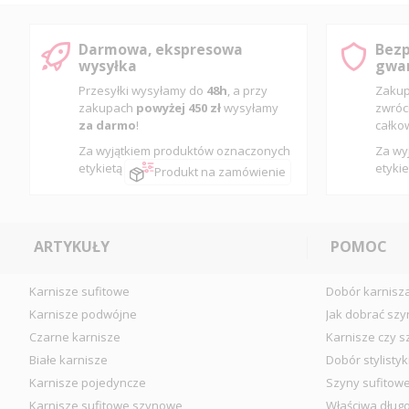
Darmowa, ekspresowa
Bezp
wysyłka
gwar
Przesyłki wysyłamy do
48h
, a przy
Zakup
zakupach
powyżej 450 zł
wysyłamy
zwróc
za darmo
!
całko
Za wyjątkiem produktów oznaczonych
Za wy
etykietą
etykie
Produkt na zamówienie
ARTYKUŁY
POMOC
Karnisze sufitowe
Dobór karnisz
Karnisze podwójne
Jak dobrać szy
Czarne karnisze
Karnisze czy s
Białe karnisze
Dobór stylistyk
Karnisze pojedyncze
Szyny sufitow
Karnisze sufitowe szynowe
Właściwa długo