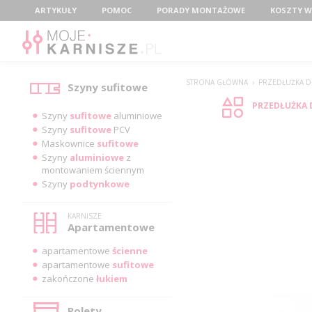
Menu
ARTYKUŁY
POMOC
PORADY MONTAŻOWE
KOSZTY W
Kategorie
STRONA GŁÓWNA
›
PRZEDŁUŻKA D
Szyny sufitowe
PRZEDŁUŻKA 
Szyny
sufitowe
aluminiowe
Szyny
sufitowe
PCV
Maskownice
sufitowe
Szyny
aluminiowe
z
montowaniem ściennym
Szyny
podtynkowe
KARNISZE
Apartamentowe
apartamentowe
ścienne
apartamentowe
sufitowe
zakończone
łukiem
Rolety