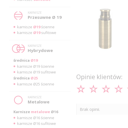
KARNISZE
Przesuwne Ø 19
karnisze
Ø19
ścienne
karnisze
Ø19
sufitowe
KARNISZE
Hybrydowe
średnica
Ø19
karnisze Ø19 ścienne
karnisze Ø19 sufitowe
Opinie klientów:
średnica
Ø25
karnisze Ø25 ścienne
KARNISZE
Metalowe
Brak opinii.
Karnisze
metalowe
Ø16
karnisze Ø16 ścienne
karnisze Ø16 sufitowe