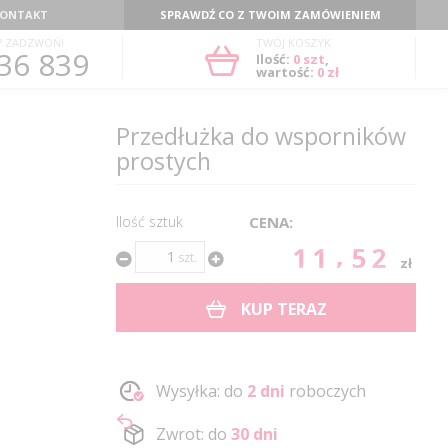
ONTAKT
SPRAWDŹ CO Z TWOIM ZAMÓWIENIEM
? ZADZWOŃ!
TWÓJ KOSZYK
36 839
Ilość:
0
szt
,
wartość:
0 zł
Przedłużka do wsporników
prostych
Ilość sztuk
CENA:
11.52
szt.
zł
KUP TERAZ
Wysyłka: do
2 dni
roboczych
Zwrot: do
30 dni