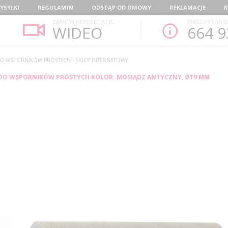
YSYŁKI
REGULAMIN
ODSTĄP OD UMOWY
REKLAMACJE
K
ZAMÓW KONSULTACJĘ
MASZ PYTANIE
WIDEO
664 9
O WSPORNIKÓW PROSTYCH - SKLEP INTERNETOWY
DO WSPORNIKÓW PROSTYCH KOLOR: MOSIĄDZ ANTYCZNY, Ø19 MM