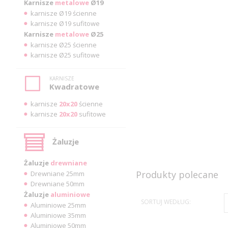
Karnisze
metalowe
Ø19
karnisze Ø19 ścienne
karnisze Ø19 sufitowe
Karnisze
metalowe
Ø25
karnisze Ø25 ścienne
karnisze Ø25 sufitowe
KARNISZE
Kwadratowe
karnisze
20x20
ścienne
karnisze
20x20
sufitowe
Żaluzje
Żaluzje
drewniane
Produkty polecane
Drewniane 25mm
Drewniane 50mm
Żaluzje
aluminiowe
SORTUJ WEDŁUG:
Aluminiowe 25mm
Aluminiowe 35mm
Aluminiowe 50mm