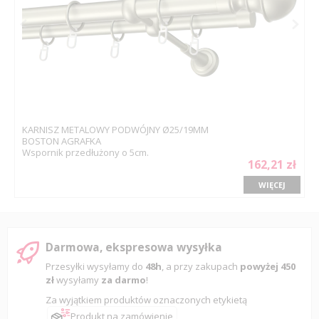
KARNISZ METALOWY PODWÓJNY Ø25/19MM
BOSTON AGRAFKA
Wspornik przedłużony o 5cm.
162,21 zł
WIĘCEJ
Darmowa, ekspresowa wysyłka
Przesyłki wysyłamy do
48h
, a przy zakupach
powyżej 450
zł
wysyłamy
za darmo
!
Za wyjątkiem produktów oznaczonych etykietą
Produkt na zamówienie