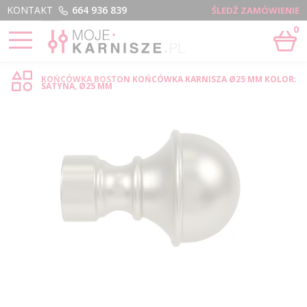
Menu
KONTAKT
664 936 839
ŚLEDŹ ZAMÓWIENIE
0
STRONA GŁÓWNA
›
BOSTON - SKLEP INTERNETOWY
KOŃCÓWKA BOSTON KOŃCÓWKA KARNISZA Ø25 MM KOLOR:
SATYNA, Ø25 MM