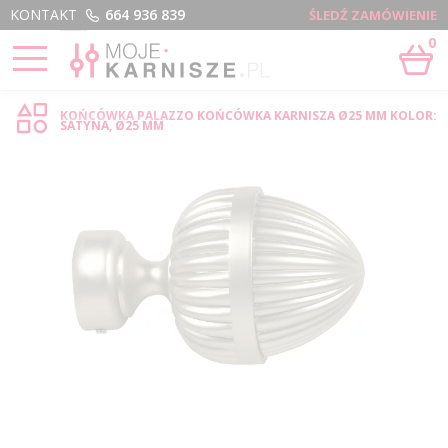
Menu
KONTAKT
664 936 839
ŚLEDŹ ZAMÓWIENIE
0
STRONA GŁÓWNA
›
PALAZZO - SKLEP INTERNETOWY
KOŃCÓWKA PALAZZO KOŃCÓWKA KARNISZA Ø25 MM KOLOR:
SATYNA, Ø25 MM