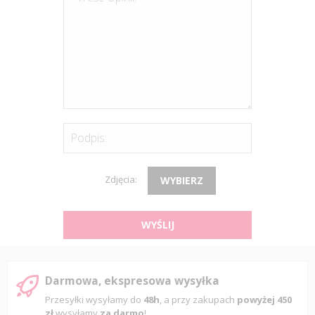
Podpis:
Zdjęcia:
WYBIERZ
WYŚLIJ
Darmowa, ekspresowa wysyłka
Przesyłki wysyłamy do
48h
, a przy zakupach
powyżej 450
zł
wysyłamy
za darmo
!