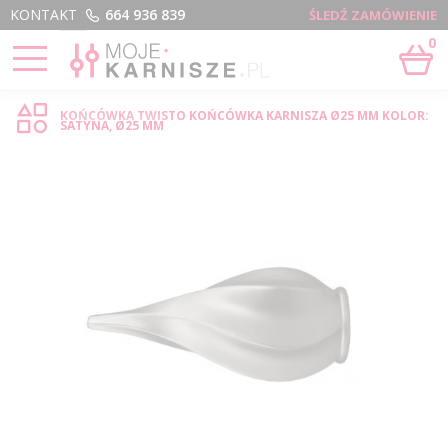
Menu
KONTAKT
664 936 839
ŚLEDŹ ZAMÓWIENIE
0
STRONA GŁÓWNA
›
TWISTO - SKLEP INTERNETOWY
KOŃCÓWKA TWISTO KOŃCÓWKA KARNISZA Ø25 MM KOLOR:
SATYNA, Ø25 MM