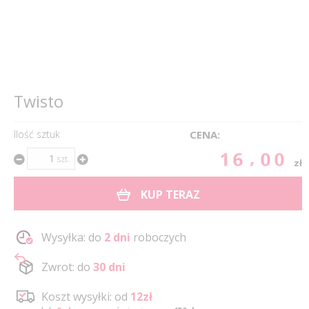
Twisto
Ilość sztuk
CENA:
16.00
szt.
zł
KUP TERAZ
Wysyłka: do
2 dni
roboczych
Zwrot: do
30 dni
Koszt wysyłki: od
12zł