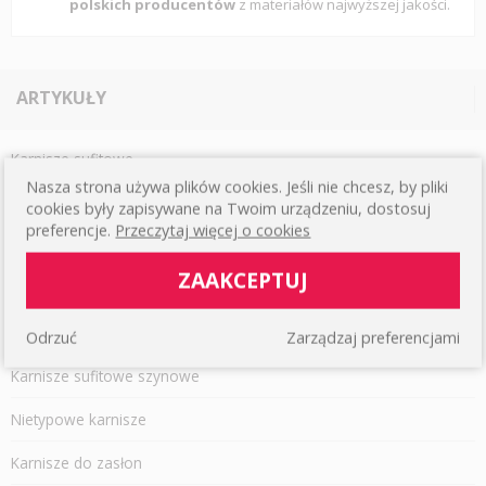
polskich producentów
z materiałów najwyższej jakości.
ARTYKUŁY
Karnisze sufitowe
Nasza strona używa plików cookies. Jeśli nie chcesz, by pliki
Karnisze podwójne
cookies były zapisywane na Twoim urządzeniu, dostosuj
preferencje.
Przeczytaj więcej o cookies
Czarne karnisze
ZAAKCEPTUJ
Białe karnisze
Karnisze pojedyncze
Odrzuć
Zarządzaj preferencjami
Karnisze sufitowe szynowe
Nietypowe karnisze
Karnisze do zasłon