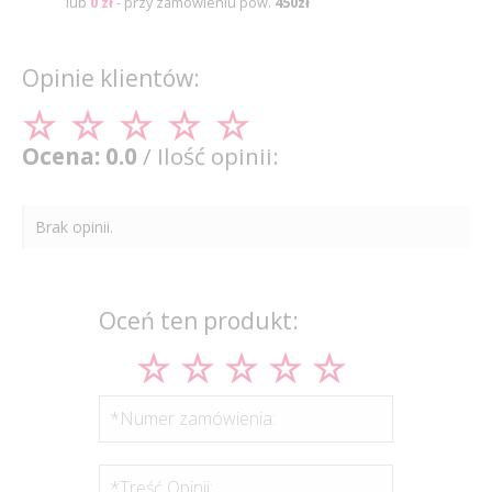
lub
0 zł
- przy zamówieniu pow.
450zł
Opinie klientów:
Ocena: 0.0
/ Ilość opinii:
Brak opinii.
Oceń ten produkt:
*Numer zamówienia:
*Treść Opinii: