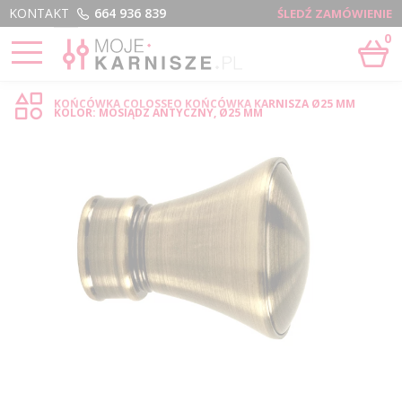
Menu
KONTAKT
664 936 839
ŚLEDŹ ZAMÓWIENIE
0
STRONA GŁÓWNA
›
COLOSSEO - SKLEP INTERNETOWY
KOŃCÓWKA COLOSSEO KOŃCÓWKA KARNISZA Ø25 MM
KOLOR: MOSIĄDZ ANTYCZNY, Ø25 MM