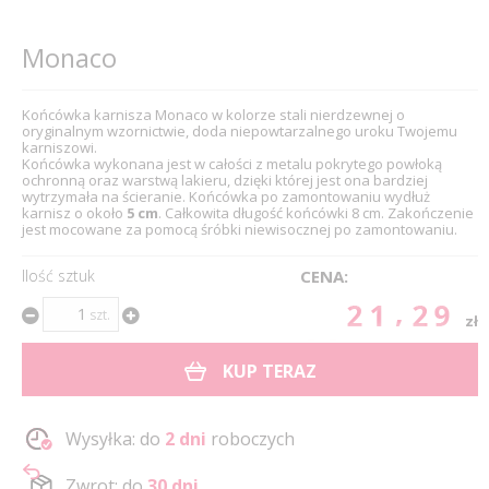
Monaco
Końcówka karnisza Monaco w kolorze stali nierdzewnej o
oryginalnym wzornictwie, doda niepowtarzalnego uroku Twojemu
karniszowi.
Końcówka wykonana jest w całości z metalu pokrytego powłoką
ochronną oraz warstwą lakieru, dzięki której jest ona bardziej
wytrzymała na ścieranie. Końcówka po zamontowaniu wydłuż
karnisz o około
5 cm
. Całkowita długość końcówki 8 cm. Zakończenie
jest mocowane za pomocą śróbki niewisocznej po zamontowaniu.
Ilość sztuk
CENA:
21.29
szt.
zł
KUP TERAZ
Wysyłka: do
2 dni
roboczych
Zwrot: do
30 dni