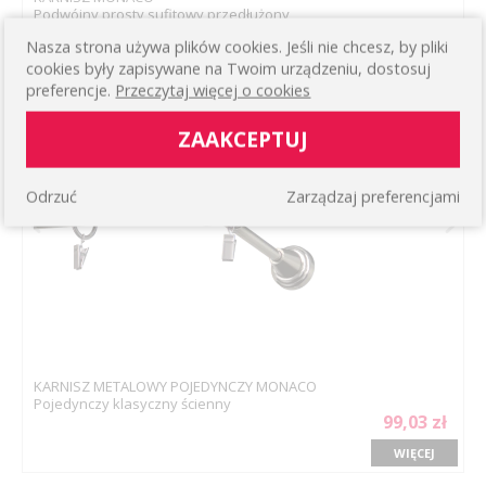
Podwójny prosty sufitowy przedłużony
186,96 zł
Nasza strona używa plików cookies. Jeśli nie chcesz, by pliki
WIĘCEJ
cookies były zapisywane na Twoim urządzeniu, dostosuj
preferencje.
Przeczytaj więcej o cookies
ZAAKCEPTUJ
Odrzuć
Zarządzaj preferencjami
KARNISZ METALOWY POJEDYNCZY MONACO
Pojedynczy klasyczny ścienny
99,03 zł
WIĘCEJ