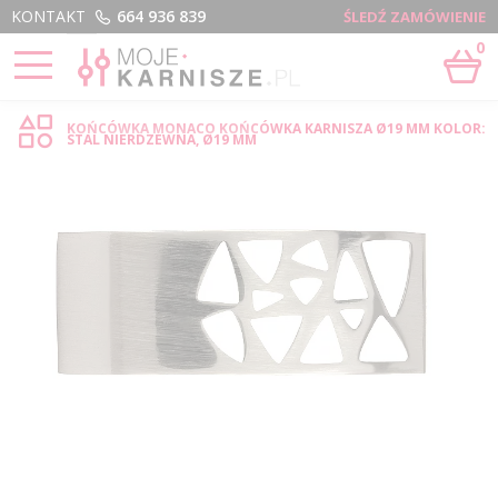
Menu
KONTAKT
664 936 839
ŚLEDŹ ZAMÓWIENIE
0
STRONA GŁÓWNA
›
MONACO - SKLEP INTERNETOWY
KOŃCÓWKA MONACO KOŃCÓWKA KARNISZA Ø19 MM KOLOR:
STAL NIERDZEWNA, Ø19 MM