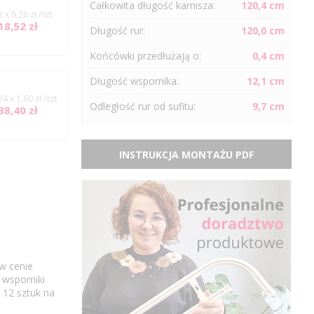
Całkowita długość karnisza:
120,4 cm
2 x 9,26 zł /szt
18,52 zł
Długość
rur
:
120,0 cm
Końcówki przedłużają o:
0,4 cm
Długość wspornika:
12,1 cm
24 x 1,60 zł /szt
Odległość
rur
od sufitu:
9,7 cm
38,40 zł
INSTRUKCJA MONTAŻU PDF
w cenie
 wsporniki
 12 sztuk na