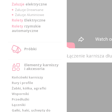
Żaluzje
elektryczne
Żaluzje Drewniane
Żaluzje Aluminiowe
Rolety
Elektryczne
Rolety
rzymskie
automatyczne
Próbki
Łączenie karnisza d
Elementy karniszy
i akcesoria
Końcówki karniszy
Rury i profile
Żabki, kółka, agrafki
Wsporniki
Przedłużki
Łączniki
Gałki, haki, uchwyty do