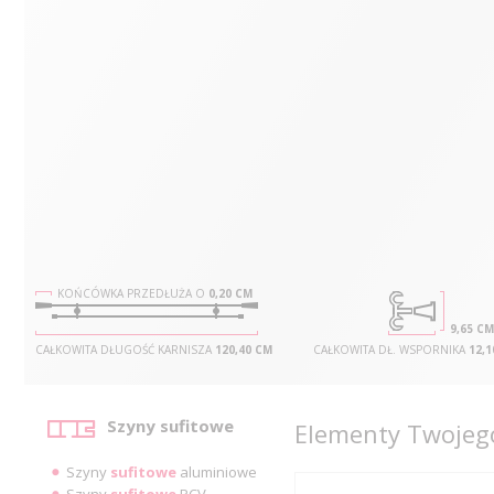
KOŃCÓWKA PRZEDŁUŻA O
0,20 CM
9,65 CM
CAŁKOWITA DŁUGOŚĆ KARNISZA
120,40 CM
CAŁKOWITA DŁ. WSPORNIKA
12,1
Kategorie
Szyny sufitowe
Elementy Twojego
Szyny
sufitowe
aluminiowe
Szyny
sufitowe
PCV