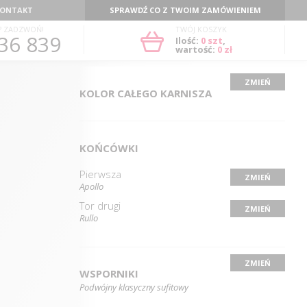
ONTAKT
SPRAWDŹ CO Z TWOIM ZAMÓWIENIEM
? ZADZWOŃ!
TWÓJ KOSZYK
36 839
Ilość:
0
szt
,
wartość:
0 zł
ZMIEŃ
KOLOR CAŁEGO KARNISZA
KOŃCÓWKI
Pierwsza
ZMIEŃ
Apollo
Tor drugi
ZMIEŃ
Rullo
ZMIEŃ
WSPORNIKI
Podwójny klasyczny sufitowy