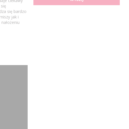
daje ciekawy
 się
za się bardzo
iszy jak i
 nałożeniu