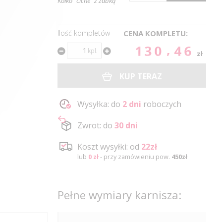
Kółko "ciche" z żabką
Ilość kompletów
CENA KOMPLETU:
130.46
kpl.
zł
KUP TERAZ
Wysyłka: do
2 dni
roboczych
Zwrot: do
30 dni
Koszt wysyłki: od
22zł
lub
0 zł
- przy zamówieniu pow.
450zł
Pełne wymiary karnisza: