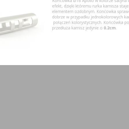
Końcówka Ø16 Apollo w kolorze satyna 
efekt, dzięki któremu rurka karnisza staje
elementem ozdobnym. Konćowka sprawd
dobrze w przypadku jednokolorowych karn
połączeń kolorystycznych. Końcówka po
przedłuża karnisz jedynie o
0.2cm
.