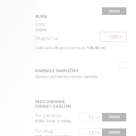
ZMIEŃ
RURA
Kolor
Satyna
cm
Długość
rur
Całkowita długość karnisza:
120,40 cm
KARNISZ NAROŻNY
Zaznacz jeśli karnisz ma być narożny
MOCOWANIE
FIRAN I ZASŁON
Tor pierwszy
ZMIEŃ
szt.
Kółko "ciche" z żabką
Tor drugi
ZMIEŃ
szt.