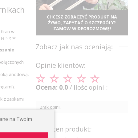
rnikach
CHCESZ ZOBACZYĆ PRODUKT NA
ŻYWO, ZAPYTAĆ O SZCZEGÓŁY?
ZAMÓW WIDEOROZMOWĘ!
firan w
ją się w
Zobacz jak nas oceniają:
szanie
 połączonych
Opinie klientów:
włoką anodową,
Ocena: 0.0
/ Ilość opinii:
ętami).
ek z żabkami
Brak opinii.
ych dzięki
ywane na Twoim
Oceń ten produkt:
ach