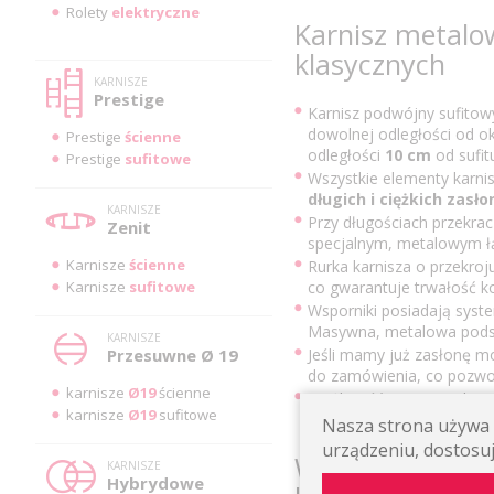
Rolety
elektryczne
Karnisz metal
klasycznych
KARNISZE
Prestige
Karnisz podwójny sufitow
dowolnej odległości od ok
Prestige
ścienne
odległości
10
cm
od sufit
Prestige
sufitowe
Wszystkie elementy karni
długich i ciężkich zasło
KARNISZE
Przy długościach przekra
Zenit
specjalnym, metalowym łąc
Karnisze
ścienne
Rurka karnisza o przekro
Karnisze
sufitowe
co gwarantuje trwałość ko
Wsporniki posiadają sys
Masywna, metalowa podsta
KARNISZE
Przesuwne Ø 19
Jeśli mamy już zasłonę m
do zamówienia, co pozwo
karnisze
Ø19
ścienne
Możliwość tworzenia karn
karnisze
Ø19
sufitowe
zastosowaniu łączników n
Nasza strona używa p
urządzeniu, dostosuj
Wygląd karnisz
KARNISZE
Hybrydowe