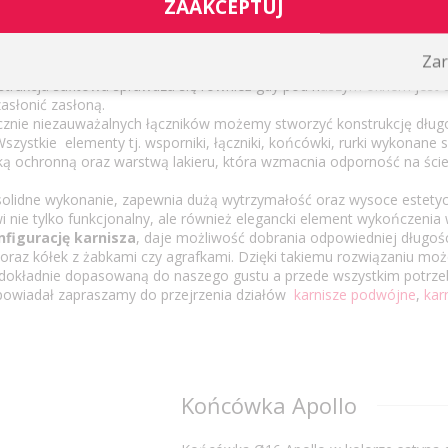
ZAAKCEPTUJ
dwójne wybiera się głównie wtedy, gdy okna są zamontowane na ca
Zar
brak jest możliwości przytwierdzenia wspornika na ścianie okiennej n
trukcja sufitowa sprawdza się również gdy pod naszym oknem jest d
zasłonić zasłoną.
cznie niezauważalnych łączników możemy stworzyć konstrukcję długoś
zystkie elementy tj. wsporniki, łączniki, końcówki, rurki wykonane s
oką ochronną oraz warstwą lakieru, która wzmacnia odporność na ście
i solidne wykonanie, zapewnia dużą wytrzymałość oraz wysoce estety
i nie tylko funkcjonalny, ale również elegancki element wykończenia
nfigurację karnisza
, daje możliwość dobrania odpowiedniej długości
oraz kółek z żabkami czy agrafkami. Dzięki takiemu rozwiązaniu mo
dokładnie dopasowaną do naszego gustu a przede wszystkim potrzeb.
dpowiadał zapraszamy do przejrzenia działów
karnisze podwójne
,
kar
Końcówka Apollo