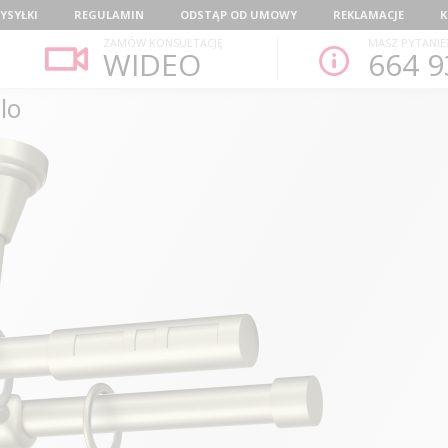
YSYŁKI
REGULAMIN
ODSTĄP OD UMOWY
REKLAMACJE
K
ZAMÓW KONSULTACJĘ
MASZ PYTANIE
WIDEO
664 9
lo