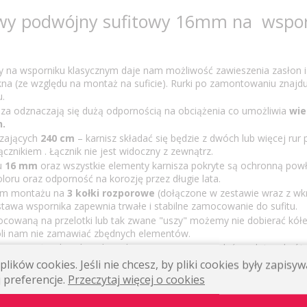
owy podwójny sufitowy 16mm na wspo
y na wsporniku klasycznym daje nam możliwość zawieszenia zasłon i 
na (ze względu na montaż na suficie). Rurki po zamontowaniu znajdu
u.
sza odznaczają się dużą odpornością na obciążenia co umożliwia
wie
n.
czających
240 cm
– karnisz składać się będzie z dwóch lub więcej rur
znikiem . Łącznik nie jest widoczny z zewnątrz.
ju
16 mm
oraz wszystkie elementy karnisza pokryte są ochronną po
loru oraz odporność na korozję przez długie lata.
tem montażu na
3 kołki rozporowe
(dołączone w zestawie wraz z wkr
wa wspornika zapewnia trwałe i stabilne zamocowanie do sufitu.
ocowaną na przelotki lub tak zwane "uszy" możemy nie dobierać kół
li nam nie zamawiać zbędnych elementów.
iszy narożnych o dowolnym kącie rozwarcia, pojedyńczych i podwójn
arożnych.
lików cookies. Jeśli nie chcesz, by pliki cookies były zapis
 preferencje.
Przeczytaj więcej o cookies
a podwójnego sufitowego na wspornik