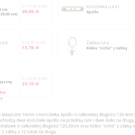
Końcówka rura I
2 x 13,33 zł /szt
0 cm
26,66 zł
Apollo
120,00 cm)
a II
Żabka rura
2 x 6,89 zł /szt
13,78 zł
Kółko "ciche" z żabką
2 x 16,55 zł /szt
syczny
33,10 zł
dne
ry
e klasyczne 16mm z końcówką Apollo o całkowitej długości 120.4cm 
chodzą dwie końcówki Apollo na przednią rure i dwie Rullo na drugą,
etalowe o całkowitej długości 120,00cm oraz kółko "ciche" z żabką x
" z żabką x 12 sztuk na drugą.