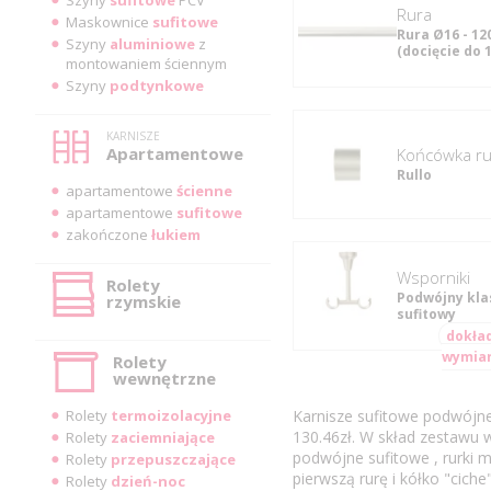
rura
Maskownice
sufitowe
Rura Ø16 - 12
Szyny
aluminiowe
z
(docięcie do 
montowaniem ściennym
Szyny
podtynkowe
KARNISZE
Apartamentowe
Końcówka rur
Rullo
apartamentowe
ścienne
apartamentowe
sufitowe
zakończone
łukiem
Wsporniki
Rolety
Podwójny kla
rzymskie
sufitowy
dokła
wymia
Rolety
wewnętrzne
Rolety
termoizolacyjne
Karnisze sufitowe podwójn
130.46zł. W skład zestawu w
Rolety
zaciemniające
podwójne sufitowe , rurki m
Rolety
przepuszczające
pierwszą rurę i kółko "ciche
Rolety
dzień-noc