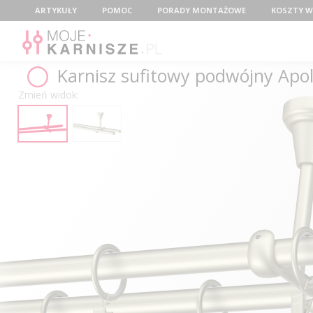
Menu
ARTYKUŁY
POMOC
PORADY MONTAŻOWE
KOSZTY W
Karnisz sufitowy podwójny Apol
Zmień widok: