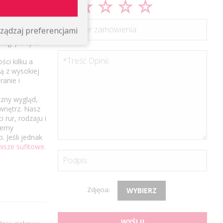
łej
*Numer zamówienia:
ządzaj preferencjami
p. zbyt wąska
ługi parapet
*Treść Opinii:
ci kilku a
ą z wysokiej
ranie i
czny wygląd,
 wnętrz. Nasz
 rur, rodzaju i
żemy
 Jeśli jednak
nisze sufitowe
.
Podpis:
Zdjęcia:
WYBIERZ
WYŚLIJ