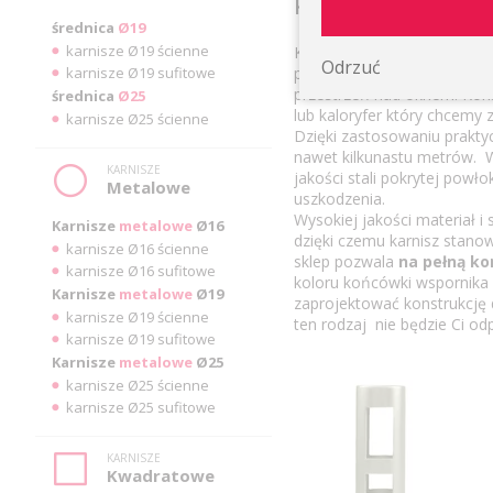
klasycznych
średnica
Ø19
karnisze Ø19 ścienne
Karnisze 16mm sufitowe po
Odrzuć
karnisze Ø19 sufitowe
powierzchni ściany lub gdy 
przestrzeń nad oknem. Kons
średnica
Ø25
lub kaloryfer który chcemy 
karnisze Ø25 ścienne
Dzięki zastosowaniu prakty
nawet kilkunastu metrów. Ws
KARNISZE
jakości stali pokrytej powł
Metalowe
uszkodzenia.
Wysokiej jakości materiał 
Karnisze
metalowe
Ø16
dzięki czemu karnisz stanow
karnisze Ø16 ścienne
sklep pozwala
na pełną ko
karnisze Ø16 sufitowe
koloru końcówki wspornika 
Karnisze
metalowe
Ø19
zaprojektować konstrukcję 
karnisze Ø19 ścienne
ten rodzaj nie będzie Ci o
karnisze Ø19 sufitowe
Karnisze
metalowe
Ø25
karnisze Ø25 ścienne
karnisze Ø25 sufitowe
KARNISZE
Kwadratowe