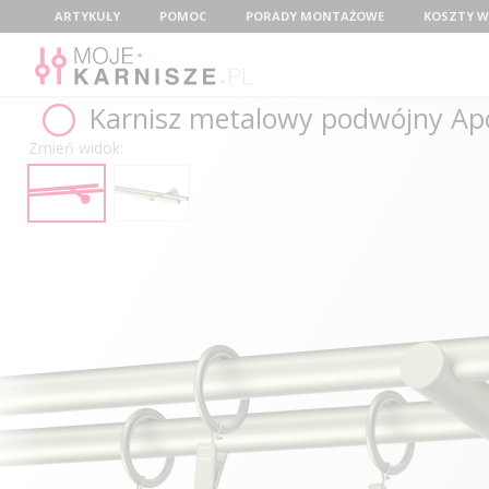
Menu
ARTYKUŁY
POMOC
PORADY MONTAŻOWE
KOSZTY W
Karnisz metalowy podwójny Apo
Zmień widok: