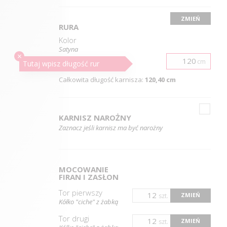
ZMIEŃ
RURA
Kolor
Satyna
×
cm
Długość
rur
Tutaj wpisz długość
rur
Całkowita długość karnisza:
120,40 cm
KARNISZ NAROŻNY
Zaznacz jeśli karnisz ma być narożny
MOCOWANIE
FIRAN I ZASŁON
Tor pierwszy
ZMIEŃ
szt.
Kółko "ciche" z żabką
Tor drugi
ZMIEŃ
szt.