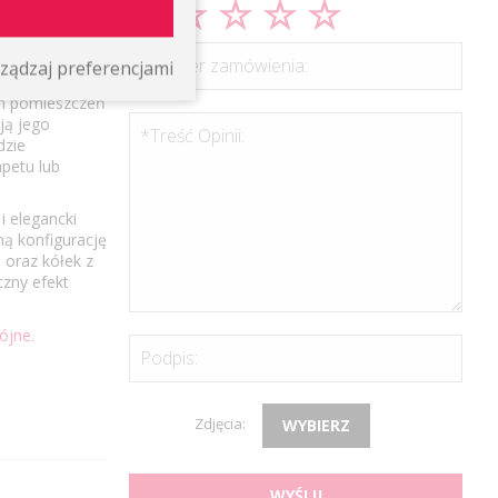
*Numer zamówienia:
ządzaj preferencjami
icy 16 mm,
ch pomieszczeń
ją jego
*Treść Opinii:
dzie
petu lub
i elegancki
ną konfigurację
 oraz kółek z
czny efekt
ójne.
Podpis:
Zdjęcia:
WYBIERZ
WYŚLIJ