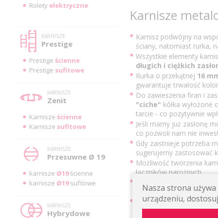
Rolety
elektryczne
Karnisze meta
Karnisz podwójny na wspo
KARNISZE
Prestige
ściany, natomiast rurka, 
Wszystkie elementy karni
Prestige
ścienne
długich i ciężkich zasło
Prestige
sufitowe
Rurka o przekątnej
16 m
gwarantuje trwałość kolor
KARNISZE
Do zawieszenia firan i z
Zenit
"ciche"
kółka wyłożone od
tarcie - co pozytywnie wpł
Karnisze
ścienne
Jeśli mamy już zasłonę m
Karnisze
sufitowe
co pozwoli nam nie inwe
Gdy zaistnieje potrzeba m
KARNISZE
sugerujemy zastosować 
Przesuwne Ø 19
Możliwość tworzenia karn
łączników narożnych.
karnisze
Ø19
ścienne
Wsporniki posiadają sys
karnisze
Ø19
sufitowe
Nasza strona używa p
Masywna, metalowa podst
urządzeniu, dostosuj
Karnisze metalowe podwó
KARNISZE
szerokiej gamie kolorysty
Hybrydowe