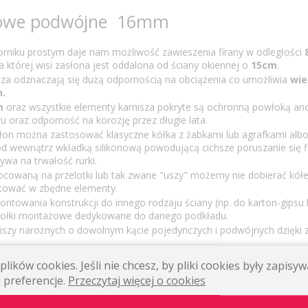
lowe podwójne 16mm
rniku prostym daje nam możliwość zawieszenia firany w odległości
na której wisi zasłona jest oddalona od ściany okiennej o
15cm
.
sza odznaczają się dużą odpornością na obciążenia co umożliwia
wie
n.
m
oraz wszystkie elementy karnisza pokryte są ochronną powłoką a
u oraz odporność na korozję przez długie lata.
asłon można zastosować klasyczne kółka z żabkami lub agrafkami albo
 wewnątrz wkładką silikonową powodującą cichsze poruszanie się fi
ywa na trwałość rurki.
ocowaną na przelotki lub tak zwane "uszy" możemy nie dobierać kółe
stować w zbędne elementy.
ontowania konstrukcji do innego rodzaju ściany (np. do karton-gipsu
kołki montażowe dedykowane do danego podkładu.
iszy narożnych o dowolnym kącie pojedynczych i podwójnych dzięki
tem montażu na
3 kołki rozporowe
(dołączone w zestawie wraz z wkr
lików cookies. Jeśli nie chcesz, by pliki cookies były zapis
awa wspornika zapewnia trwałe i stabilne zamocowanie do ściany.
 preferencje.
Przeczytaj więcej o cookies
jne dostępne są z
dużą ilością zakończeń metalowych oraz szk
cznej.