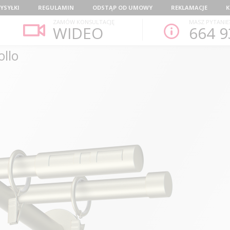
YSYŁKI
REGULAMIN
ODSTĄP OD UMOWY
REKLAMACJE
K
ZAMÓW KONSULTACJĘ
MASZ PYTANIE
WIDEO
664 9
llo