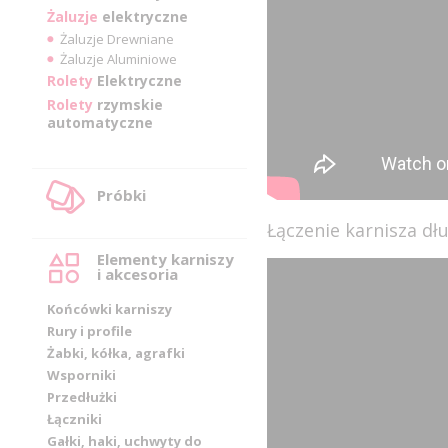
Żaluzje
elektryczne
Żaluzje Drewniane
Żaluzje Aluminiowe
Rolety
Elektryczne
Rolety
rzymskie
automatyczne
Próbki
Łączenie karnisza d
Elementy karniszy
i akcesoria
Końcówki karniszy
Rury i profile
Żabki, kółka, agrafki
Wsporniki
Przedłużki
Łączniki
Gałki, haki, uchwyty do