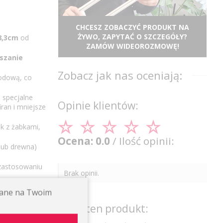
CHCESZ ZOBACZYĆ PRODUKT NA
ŻYWO, ZAPYTAĆ O SZCZEGÓŁY?
8,3cm
od
ZAMÓW WIDEOROZMOWĘ!
szanie
Zobacz jak nas oceniają:
nodową, co
 specjalne
Opinie klientów:
ran i mniejsze
k z żabkami,
Ocena: 0.0
/ Ilość opinii:
 lub drewna)
 zastosowaniu
Brak opinii.
ętami).
ywane na Twoim
Oceń ten produkt:
lanych
w