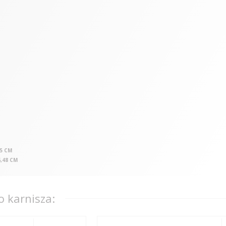
95 CM
,48 CM
 karnisza: