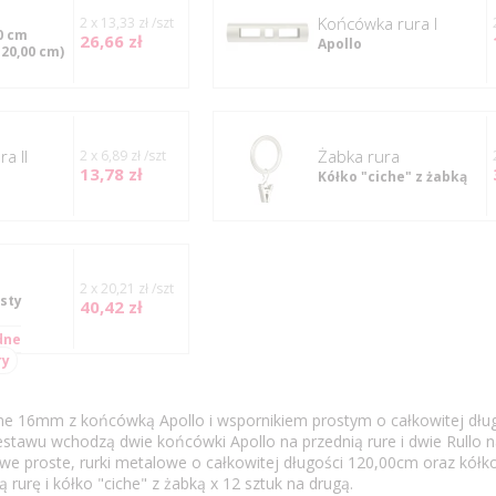
Końcówka rura I
2 x 13,33 zł /szt
0 cm
26,66 zł
Apollo
120,00 cm)
a II
Żabka rura
2 x 6,89 zł /szt
13,78 zł
Kółko "ciche" z żabką
2 x 20,21 zł /szt
sty
40,42 zł
dne
ry
e 16mm z końcówką Apollo i wspornikiem prostym o całkowitej dłu
estawu wchodzą dwie końcówki Apollo na przednią rure i dwie Rullo n
e proste, rurki metalowe o całkowitej długości 120,00cm oraz kółko
 rurę i kółko "ciche" z żabką x 12 sztuk na drugą.