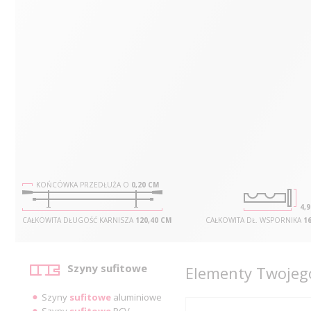
KOŃCÓWKA PRZEDŁUŻA O
0,20 CM
4,
CAŁKOWITA DŁUGOŚĆ KARNISZA
120,40 CM
CAŁKOWITA DŁ. WSPORNIKA
16
Kategorie
Szyny sufitowe
Elementy Twojego
Szyny
sufitowe
aluminiowe
Szyny
sufitowe
PCV