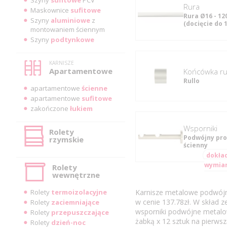
rura
Maskownice
sufitowe
Rura Ø16 - 12
Szyny
aluminiowe
z
(docięcie do 
montowaniem ściennym
Szyny
podtynkowe
KARNISZE
Apartamentowe
Końcówka rur
Rullo
apartamentowe
ścienne
apartamentowe
sufitowe
zakończone
łukiem
Wsporniki
Rolety
Podwójny pro
rzymskie
ścienny
dokła
wymia
Rolety
wewnętrzne
Rolety
termoizolacyjne
Karnisze metalowe podwójn
w cenie 137.78zł. W skład z
Rolety
zaciemniające
wsporniki podwójne metalow
Rolety
przepuszczające
żabką x 12 sztuk na pierwszą
Rolety
dzień-noc