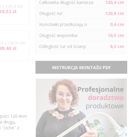
Całkowita długość karnisza:
120,4 cm
2 x 9,26 zł /szt
18,52 zł
Długość
rur
:
120,0 cm
Końcówki przedłużają o:
0,4 cm
Długość wspornika:
16,5 cm
24 x 1,60 zł /szt
Odległość
rur
od ściany:
8,3 cm
38,40 zł
INSTRUKCJA MONTAŻU PDF
gości 120.4cm
a drugą,
 "ciche" z