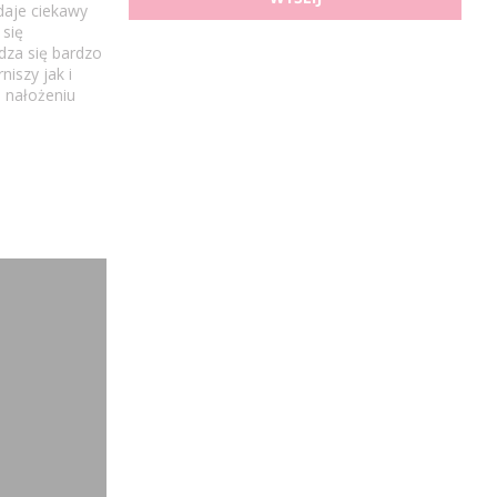
daje ciekawy
 się
za się bardzo
iszy jak i
 nałożeniu