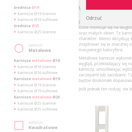
Wygląd karnis
średnica
Ø19
karnisze Ø19 ścienne
Odrzuć
karnisze Ø19 sufitowe
Jednym z eleganckich rozwi
średnica
Ø25
które montuje się na długi
karnisze Ø25 ścienne
oraz małych okien. Te karni
charakter. Klienci decydują 
znajdować się w znacznej o
KARNISZE
masywnego kaloryfera.
Metalowe
Metalowe karnisze wykonane
Karnisze
metalowe
Ø16
wygląd, przekładający się n
karnisze Ø16 ścienne
karniszy, umożliwiając wybó
karnisze Ø16 sufitowe
zaczepami lub zaciskami. Ta
Karnisze
metalowe
Ø19
będzie doskonale dopasowan
karnisze Ø19 ścienne
Jeśli jednak ten rodzaj nie
karnisze Ø19 sufitowe
Karnisze
metalowe
Ø25
karnisze Ø25 ścienne
karnisze Ø25 sufitowe
KARNISZE
Kwadratowe