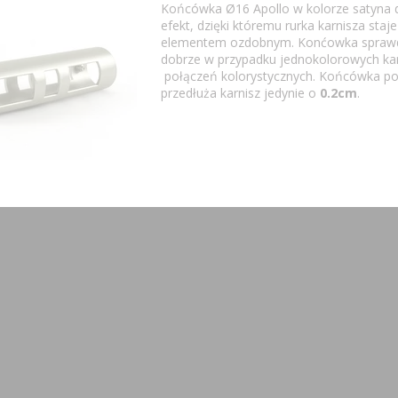
Końcówka Ø16 Apollo w kolorze satyna 
efekt, dzięki któremu rurka karnisza staje
elementem ozdobnym. Konćowka sprawd
dobrze w przypadku jednokolorowych karn
połączeń kolorystycznych. Końcówka po
przedłuża karnisz jedynie o
0.2cm
.