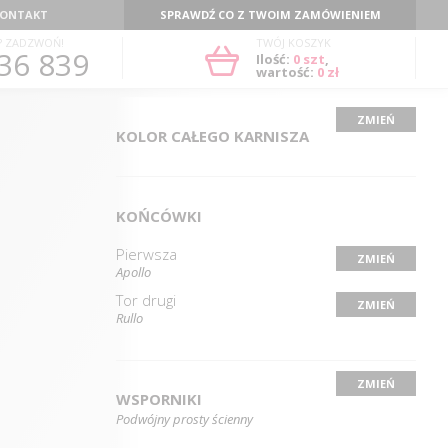
ONTAKT
SPRAWDŹ CO Z TWOIM ZAMÓWIENIEM
? ZADZWOŃ!
TWÓJ KOSZYK
36 839
Ilość:
0
szt
,
wartość:
0 zł
ZMIEŃ
KOLOR CAŁEGO KARNISZA
KOŃCÓWKI
Pierwsza
ZMIEŃ
Apollo
Tor drugi
ZMIEŃ
Rullo
ZMIEŃ
WSPORNIKI
Podwójny prosty ścienny