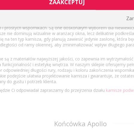
ZAAKCEPTUJ
zy metalowych podwójnych
Zar
ązań dekoracyjnych okien są metalowe karnisze pojedyncze, o średn
ch i prostych wspornikach. Są one doskonałym wyborem dla niewielki
sze nie dominują wizualnie w aranżacji okna, lecz delikatnie podkreśla
się na ten typ karnisza, gdy planują zawiesić jedynie zasłonę, która bę
dległości od ramy okiennej, aby zminimalizować wpływ długiego para
 są z materiałów najwyższej jakości, co zapewnia im wytrzymałość 
a funkcjonalność i estetykę wnętrza. W naszym sklepie oferujemy peł
r odpowiedniej długości rury, rodzaju i koloru zakończenia wspornika
kie podejście ułatwia projektowanie karnisza i gwarantuje, że ostate
y do gustu i potrzeb klienta.
 będzie Ci odpowiadał zapraszamy do przejrzenia działu
karnisze podw
Końcówka Apollo