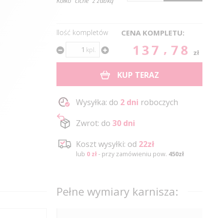
Kółko "ciche" z żabką
Ilość kompletów
CENA KOMPLETU:
137.78
kpl.
zł
KUP TERAZ
Wysyłka: do
2 dni
roboczych
Zwrot: do
30 dni
Koszt wysyłki: od
22zł
lub
0 zł
- przy zamówieniu pow.
450zł
Pełne wymiary karnisza: