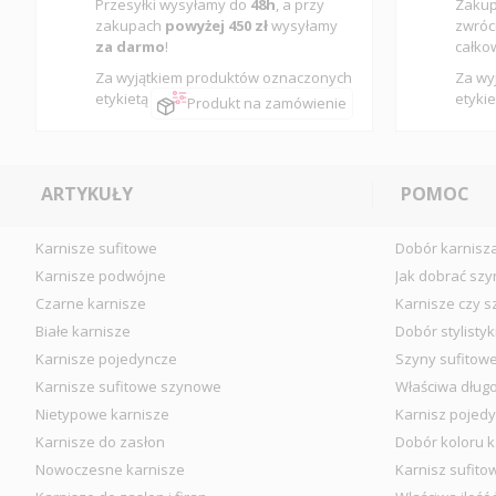
Przesyłki wysyłamy do
48h
, a przy
Zakup
zakupach
powyżej 450 zł
wysyłamy
zwróc
za darmo
!
całko
Za wyjątkiem produktów oznaczonych
Za wy
etykietą
etykie
Produkt na zamówienie
ARTYKUŁY
POMOC
Karnisze sufitowe
Dobór karnisz
Karnisze podwójne
Jak dobrać szy
Czarne karnisze
Karnisze czy s
Białe karnisze
Dobór stylistyk
Karnisze pojedyncze
Szyny sufitow
Karnisze sufitowe szynowe
Właściwa długo
Nietypowe karnisze
Karnisz pojedy
Karnisze do zasłon
Dobór koloru k
Nowoczesne karnisze
Karnisz sufito