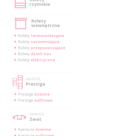
rzymskie
Rolety
wewnętrzne
Rolety
termoizolacyjne
Rolety
zaciemniające
Rolety
przepuszczające
Rolety
dzień-noc
Rolety
elektryczne
KARNISZE
Prestige
Prestige
ścienne
Prestige
sufitowe
KARNISZE
Zenit
Karnisze
ścienne
Karnisze
sufitowe