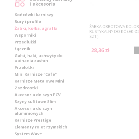
i akcesoria
Końcówki karniszy
Rury i profile
ŻABKA OBROTOWA KOLOR
Żabki, kółka, agrafki
RUSTYKALNY DO KÓŁEK Ø2
Wsporniki
SZT.)
Przedłużki
Łączniki
28,36 zł
Gałki, haki, uchwyty do
upinania zasłon
Przelotki
Mini Karnisze "Cafe"
Karnisze Metalowe Mini
Zazdrostki
Akcesoria do szyn PCV
Szyny sufitowe Slim
Akcesoria do szyn
aluminiowych
Karnisze Prestige
Elementy rolet rzymskich
System Wave