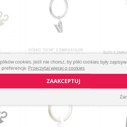
:
KÓŁKO "CICHE" Z ŻABKĄ KOLOR:
ŚLIZG Z ŻABK
 (100
CHROM DO KARNISZY Ø16 MM (1
SZYN PODTYNK
SZT.)
lików cookies. Jeśli nie chcesz, by pliki cookies były zapis
 preferencje.
Przeczytaj więcej o cookies
1,60 zł
0,67 zł
WIĘCEJ
WIĘCEJ
ZAAKCEPTUJ
Zar