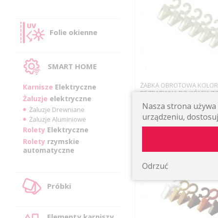
Folie okienne
SMART HOME
ŻABKA OBROTOWA KOLOR
Karnisze
Elektryczne
BEZBARWNA DO KÓŁEK Ø28
Żaluzje
elektryczne
SZT.)
Nasza strona używa p
4.0
/ 1
Żaluzje Drewniane
urządzeniu, dostosuj
Żaluzje Aluminiowe
36,71 zł
Rolety
Elektryczne
Rolety
rzymskie
automatyczne
Odrzuć
Próbki
Elementy karniszy