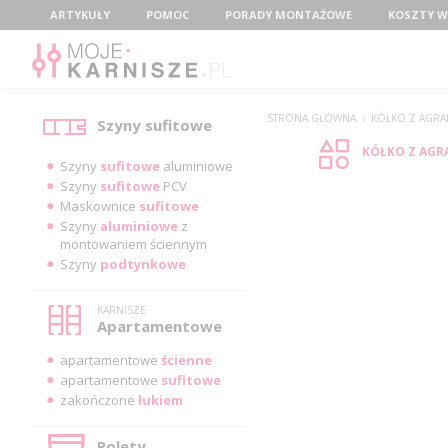
Menu
ARTYKUŁY
POMOC
PORADY MONTAŻOWE
KOSZTY W
Kategorie
STRONA GŁÓWNA
›
KÓŁKO Z AGRAF
Szyny sufitowe
KÓŁKO Z AGRA
Szyny
sufitowe
aluminiowe
Szyny
sufitowe
PCV
Maskownice
sufitowe
Szyny
aluminiowe
z
montowaniem ściennym
Szyny
podtynkowe
KARNISZE
Apartamentowe
apartamentowe
ścienne
apartamentowe
sufitowe
zakończone
łukiem
Rolety