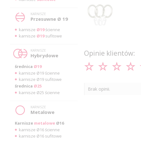
KARNISZE
Przesuwne Ø 19
karnisze
Ø19
ścienne
karnisze
Ø19
sufitowe
KARNISZE
Opinie klientów:
Hybrydowe
średnica
Ø19
karnisze Ø19 ścienne
karnisze Ø19 sufitowe
średnica
Ø25
Brak opinii.
karnisze Ø25 ścienne
KARNISZE
Metalowe
Karnisze
metalowe
Ø16
karnisze Ø16 ścienne
karnisze Ø16 sufitowe