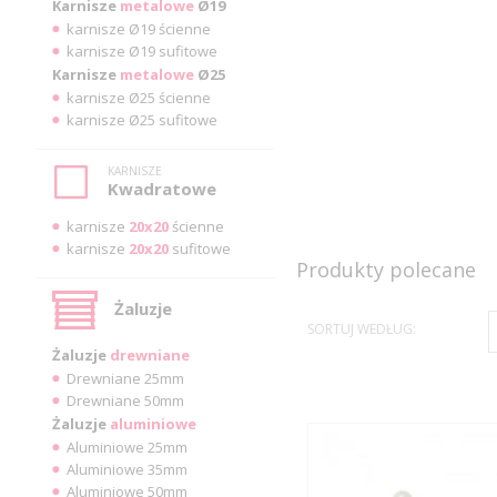
Karnisze
metalowe
Ø19
karnisze Ø19 ścienne
karnisze Ø19 sufitowe
Karnisze
metalowe
Ø25
karnisze Ø25 ścienne
karnisze Ø25 sufitowe
KARNISZE
Kwadratowe
karnisze
20x20
ścienne
karnisze
20x20
sufitowe
Produkty polecane
Żaluzje
SORTUJ WEDŁUG:
Żaluzje
drewniane
Drewniane 25mm
Drewniane 50mm
Żaluzje
aluminiowe
Aluminiowe 25mm
Aluminiowe 35mm
Aluminiowe 50mm