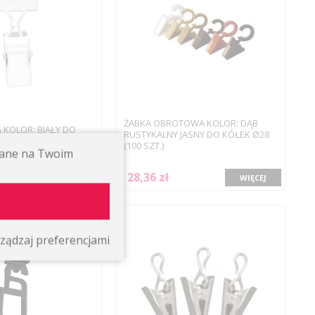
ŻABKA OBROTOWA KOLOR: DĄB
Ą KOLOR: BIAŁY DO
RUSTYKALNY JASNY DO KÓŁEK Ø28
OWYCH (1 SZT.)
(100 SZT.)
ywane na Twoim
28,36 zł
WIĘCEJ
WIĘCEJ
ządzaj preferencjami