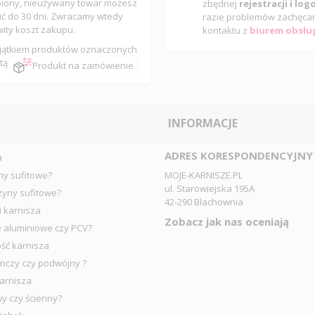
iony, nieużywany towar możesz
zbędnej
rejestracji i lo
ić do 30 dni. Zwracamy wtedy
razie problemów zachęca
wity koszt zakupu.
kontaktu z
biurem obsług
jątkiem produktów oznaczonych
tą
Produkt na zamówienie
INFORMACJE
ADRES KORESPONDENCYJNY
a
ny sufitowe?
MOJE-KARNISZE.PL
ul. Starowiejska 195A
zyny sufitowe?
42-290 Blachownia
i karnisza
Zobacz jak nas oceniają
e aluminiowe czy PCV?
ść karnisza
nczy czy podwójny ?
arnisza
wy czy ścienny?