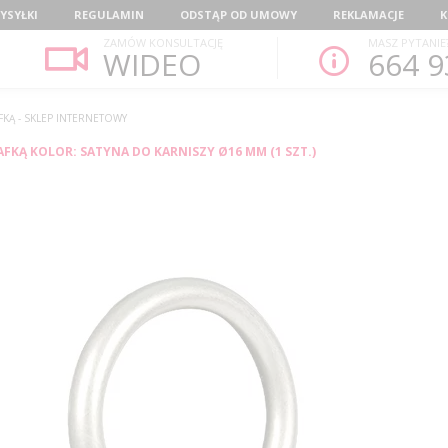
YSYŁKI
REGULAMIN
ODSTĄP OD UMOWY
REKLAMACJE
K
ZAMÓW KONSULTACJĘ
MASZ PYTANIE
WIDEO
664 9
KĄ - SKLEP INTERNETOWY
FKĄ KOLOR: SATYNA DO KARNISZY Ø16 MM (1 SZT.)