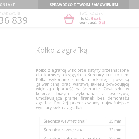
ONTAKT
SPRAWDŹ CO Z TWOIM ZAMÓWIENIEM
? ZADZWOŃ!
TWÓJ KOSZYK
36 839
Ilość:
0
szt
,
wartość:
0 zł
Kółko z agrafką
Kółko z agrafką w kolorze satyny przeznaczone
dla karniszy okrągłych o średnicy rur 16 mm.
Kółka wykonane z metalu pokrytego powłoką
galwaniczną oraz warstwą lakieru powodującą
większą odporność na ścieranie. Zawieszka w
kolorze białym, wykonana z tworzywa,
umożliwiająca pranie firanek bez demontażu
agrafek. Poniżej przedstawiamy najważniejsze
wymiary kółka z agrafką.
Średnica wewnętrzna:
25 mm
Średnica zewnętrzna:
33 mm
Wysokość całkowita z agrafką:
55 mm