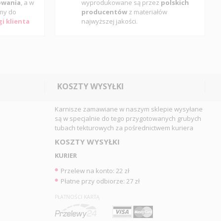
gowania
, a w
wyprodukowane są przez
polskich
my do
producentów
z materiałów
i klienta
najwyższej jakości.
KOSZTY WYSYŁKI
Karnisze zamawiane w naszym sklepie wysyłane
są w specjalnie do tego przygotowanych grubych
tubach tekturowych za pośrednictwem kuriera
KOSZTY WYSYŁKI
KURIER
Przelew na konto: 22 zł
Płatne przy odbiorze: 27 zł
PŁATNOŚCI KARTĄ