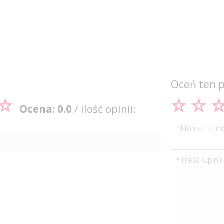
Oceń ten 
Ocena: 0.0
/ Ilość opinii:
*Numer zamó
*Treść Opinii: