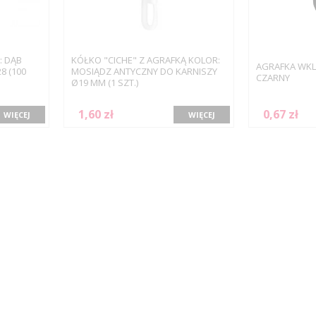
: DĄB
KÓŁKO "CICHE" Z AGRAFKĄ KOLOR:
AGRAFKA WKL
8 (100
MOSIĄDZ ANTYCZNY DO KARNISZY
CZARNY
Ø19 MM (1 SZT.)
1,60 zł
0,67 zł
WIĘCEJ
WIĘCEJ