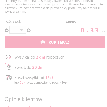
średnicy 19 mm. Cena za sztukę. Zawieszka w kolorze białym
wykonana z tworzywa umożliwiająca pranie firanek bez demontażu
agrawek. Po zamontowania do prowadnicy profilu wysokość ślizgu
wynosi 25 mm.
Ilość sztuk
CENA:
0.33
szt.
zł
KUP TERAZ
Wysyłka: do
2 dni
roboczych
Zwrot: do
30 dni
Koszt wysyłki: od
12zł
lub
0 zł
- przy zamówieniu pow.
450zł
Opinie klientów: