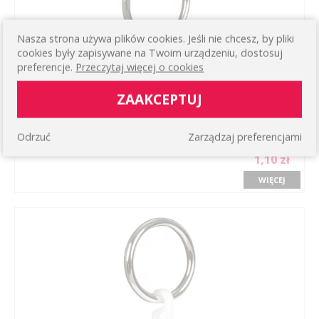
Nasza strona używa plików cookies. Jeśli nie chcesz, by pliki
cookies były zapisywane na Twoim urządzeniu, dostosuj
preferencje.
Przeczytaj więcej o cookies
ZAAKCEPTUJ
KÓŁKO Z ŻABKĄ KOLOR: STAL NIERDZEWNA DO
Odrzuć
Zarządzaj preferencjami
KARNISZY Ø25 MM (1 SZT.)
1,10 zł
WIĘCEJ