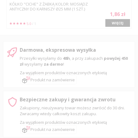
KÓŁKO "CICHE" Z ŻABKĄ KOLOR: MOSIĄDZ
ANTYCZNY DO KARNISZY Ø25 MM (1 SZT.)
1,86 zł
WIĘCEJ
5.0
/ 1
Darmowa, ekspresowa wysyłka
Przesyłki wysyłamy do
48h
, a przy zakupach
powyżej 450
zł
wysyłamy
za darmo
!
Za wyjątkiem produktów oznaczonych etykietą
Produkt na zamówienie
Bezpieczne zakupy i gwarancja zwrotu
Zakupiony, nieużywany towar możesz zwrócić do 30 dni.
Zwracamy wtedy całkowity koszt zakupu.
Za wyjątkiem produktów oznaczonych etykietą
Produkt na zamówienie