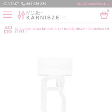
Menu
KONTAKT
664 936 839
ŚLEDŹ ZAMÓWIENIE
0
STRONA GŁÓWNA
›
ŚLIZG Z AGRAFKĄ - SKLEP INTERNETOWY
ŚLIZG Z AGRAFKĄ KOLOR: BIAŁY DO KARNISZY PRZESUWNYCH
(1 SZT.)