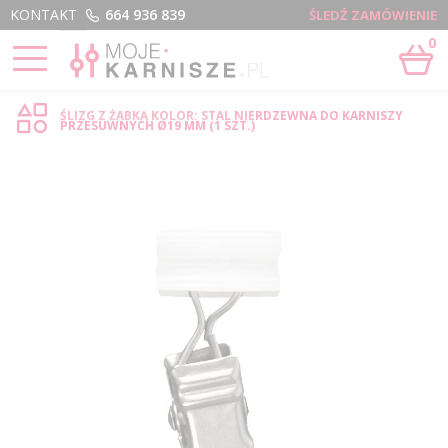
Menu
KONTAKT
664 936 839
ŚLEDŹ ZAMÓWIENIE
0
STRONA GŁÓWNA
›
ŚLIZG Z ŻABKĄ - SKLEP INTERNETOWY
ŚLIZG Z ŻABKĄ KOLOR: STAL NIERDZEWNA DO KARNISZY
PRZESUWNYCH Ø19 MM (1 SZT.)