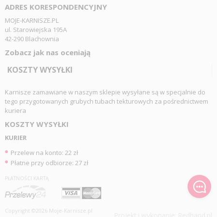
ADRES KORESPONDENCYJNY
MOJE-KARNISZE.PL
ul. Starowiejska 195A
42-290 Blachownia
Zobacz jak nas oceniają
KOSZTY WYSYŁKI
Karnisze zamawiane w naszym sklepie wysyłane są w specjalnie do
tego przygotowanych grubych tubach tekturowych za pośrednictwem
kuriera
KOSZTY WYSYŁKI
KURIER
Przelew na konto: 22 zł
Płatne przy odbiorze: 27 zł
PŁATNOŚCI KARTĄ
Copyright ©2026 Moje-Karnisze.pl
Projekt i wykonanie:
Redhand.pl