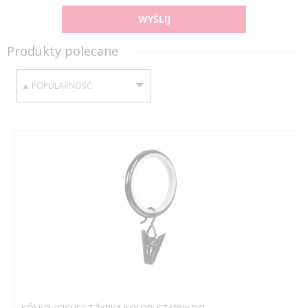
WYŚLIJ
Produkty polecane
SORTUJ WEDŁUG:
KÓŁKO "CICHE" Z ŻABKĄ KOLOR: CZARNY DO