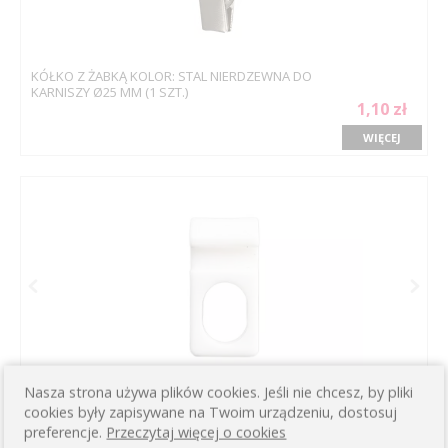
KÓŁKO Z ŻABKĄ KOLOR: STAL NIERDZEWNA DO
KARNISZY Ø25 MM (1 SZT.)
1,10 zł
WIĘCEJ
Nasza strona używa plików cookies. Jeśli nie chcesz, by pliki
cookies były zapisywane na Twoim urządzeniu, dostosuj
preferencje.
Przeczytaj więcej o cookies
ZAWIESZKA DO SYSTEMU FLEX - 1 SZT