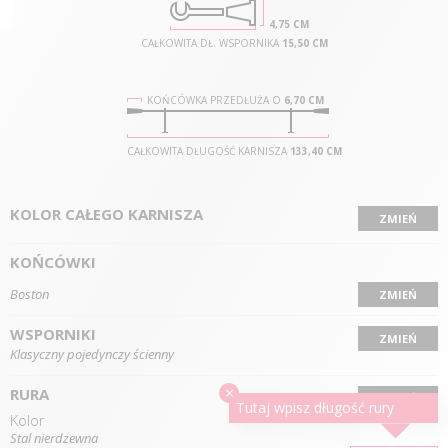
4,75 CM
CAŁKOWITA DŁ. WSPORNIKA
15,50 CM
KOŃCÓWKA PRZEDŁUŻA O
6,70 CM
CAŁKOWITA DŁUGOŚĆ KARNISZA
133,40 CM
KOLOR CAŁEGO KARNISZA
ZMIEŃ
KOŃCÓWKI
Boston
ZMIEŃ
WSPORNIKI
ZMIEŃ
Klasyczny pojedynczy ścienny
×
RURA
ZMIEŃ
Tutaj wpisz długość
rury
Kolor
Stal nierdzewna