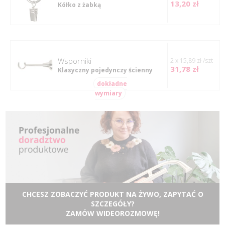
13,20 zł
Kółko z żabką
Wsporniki
2 x 15,89 zł /szt
31,78 zł
Klasyczny pojedynczy ścienny
dokładne
wymiary
CHCESZ ZOBACZYĆ PRODUKT NA ŻYWO, ZAPYTAĆ O
SZCZEGÓŁY?
ZAMÓW WIDEOROZMOWĘ!