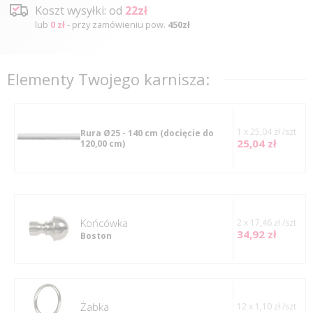
Koszt wysyłki: od
22zł
lub
0 zł
- przy zamówieniu pow.
450zł
Elementy Twojego karnisza:
1 x 25,04 zł /szt
Rura Ø25 - 140 cm
(docięcie do
25,04 zł
120,00 cm)
Końcówka
2 x 17,46 zł /szt
34,92 zł
Boston
Żabka
12 x 1,10 zł /szt