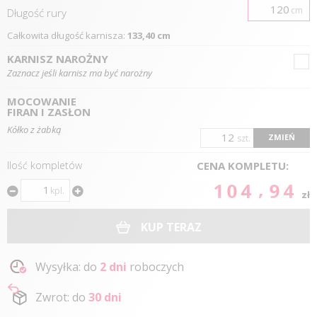
cm
Długość
rury
Całkowita długość karnisza:
133,40 cm
KARNISZ NAROŻNY
Zaznacz jeśli karnisz ma być narożny
MOCOWANIE
FIRAN I ZASŁON
Kółko z żabką
ZMIEŃ
szt.
Ilość kompletów
CENA KOMPLETU:
104.94
kpl.
zł
KUP TERAZ
Wysyłka: do
2 dni
roboczych
Zwrot: do
30 dni