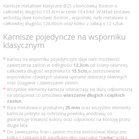
Karnisze metalowe klasyczne Ø25 z końcówką Boston o
całkowitej długości 133.4cm w cenie 104.94zł. W skład zestawu
wchodzą dwie końcówki Boston , wsporniki, rurki metalowe o
całkowitej długości 120,00cm oraz kółko z żabką x 12 sztuk.
Karnisze pojedyncze na wsporniku
klasycznym
Karnisz na wsporniku pojedynczym daje nam możliwość
zawieszenia zasłon w odległości
12.3cm
od ściany okiennej,
całkowita długość wspornika to
15.5cm,
a zastosowanie
wsporników otwartych ułatwia upinanie dekoracji okiennych
oraz ściąganie i zawieszanie zasłon.
Wszystkie elementy karnisza odznaczają się dużą odpornością
na obciążenia co umożliwia
wieszanie długich i ciężkich
zasłon.
Rura metalowa o przekątnej
25 mm
oraz wszystkie elementy
karnisza pokryte są ochronną powłoką anodową, co
gwarantuje trwałość koloru oraz odporność na korozję przez
długie lata.
Do zawieszenia firan i zasłon można zastosować klasyczne
kółka z żabkami lub agrafkami albo specjalne
"ciche"
kółka