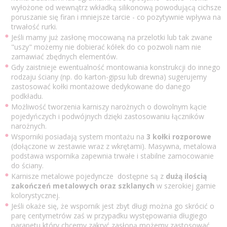
wyłożone od wewnątrz wkładką silikonową powodującą cichsze
poruszanie się firan i mniejsze tarcie - co pozytywnie wpływa na
trwałość rurki.
Jeśli mamy już zasłonę mocowaną na przelotki lub tak zwane
"uszy" możemy nie dobierać kółek do co pozwoli nam nie
zamawiać zbędnych elementów.
Gdy zaistnieje ewentualność montowania konstrukcji do innego
rodzaju ściany (np. do karton-gipsu lub drewna) sugerujemy
zastosować kołki montażowe dedykowane do danego
podkładu.
Możliwość tworzenia karniszy narożnych o dowolnym kącie
pojedyńczych i podwójnych dzięki zastosowaniu łączników
narożnych.
Wsporniki posiadają system montażu na
3 kołki rozporowe
(dołączone w zestawie wraz z wkrętami). Masywna, metalowa
podstawa wspornika zapewnia trwałe i stabilne zamocowanie
do ściany.
Karnisze metalowe pojedyncze dostępne są z
dużą ilością
zakończeń metalowych oraz szklanych
w szerokiej gamie
kolorystycznej.
Jeśli okaże się, że wspornik jest zbyt długi można go skrócić o
parę centymetrów zaś w przypadku występowania długiego
parapetu który chcemy zakryć zasłoną możemy zastosować