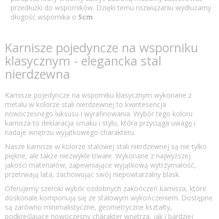
przedłużki do wsporników. Dzięki temu rozwiązaniu wydłużamy
długość wspornika o
5cm
.
Karnisze pojedyncze na wsporniku
klasycznym - elegancka stal
nierdzewna
Karnisze pojedyncze na wsporniku klasycznym wykonane z
metalu w kolorze stali nierdzewnej to kwintesencja
nowoczesnego luksusu i wyrafinowania. Wybór tego koloru
karnisza to deklaracja smaku i stylu, która przyciąga uwagę i
nadaje wnętrzu wyjątkowego charakteru.
Nasze karnisze w kolorze stalowej stali nierdzewnej są nie tylko
piękne, ale także niezwykle trwałe. Wykonane z najwyższej
jakości materiałów, zapewniające wyjątkową wytrzymałość,
przetrwają lata, zachowując swój niepowtarzalny blask.
Oferujemy szeroki wybór ozdobnych zakończeń karnisza, które
doskonale komponują się ze stalowym wykończeniem. Dostępne
są zarówno minimalistyczne, geometryczne kształty,
podkreślające nowoczesny charakter wnętrza, jak i bardziej