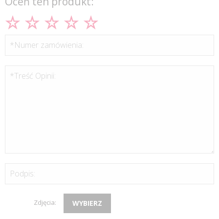
Oceń ten produkt:
*Numer zamówienia:
*Treść Opinii:
Podpis:
Zdjęcia:
WYBIERZ