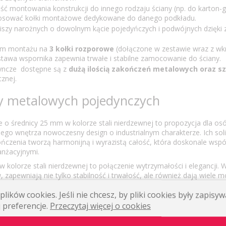
ść montowania konstrukcji do innego rodzaju ściany (np. do karton-g
osować kołki montażowe dedykowane do danego podkładu.
iszy narożnych o dowolnym kącie pojedyńczych i podwójnych dzięki
tem montażu na
3 kołki rozporowe
(dołączone w zestawie wraz z wkr
awa wspornika zapewnia trwałe i stabilne zamocowanie do ściany.
yncze dostępne są z
dużą ilością zakończeń metalowych oraz s
cznej.
y metalowych pojedynczych
 o średnicy 25 mm w kolorze stali nierdzewnej to propozycja dla osó
go wnętrza nowoczesny design o industrialnym charakterze. Ich sol
ńczenia tworzą harmonijną i wyrazistą całość, która doskonale wspó
nżacyjnymi.
 kolorze stali nierdzewnej to połączenie wytrzymałości i elegancji.
 zapewniają nie tylko stabilność i trwałość, ale również dają wiele m
klepie znajdziesz różnorodne końcówki wsporników oraz kółka z żabk
lików cookies. Jeśli nie chcesz, by pliki cookies były zapis
Ci stworzenie unikalnej konstrukcji idealnie dopasowanej do Twojego
 preferencje.
Przeczytaj więcej o cookies
 o średnicy 25 mm w kolorze stali nierdzewnej to nie tylko praktycz
 również designerski akcent, który nada Twojemu wnętrzu charakteru