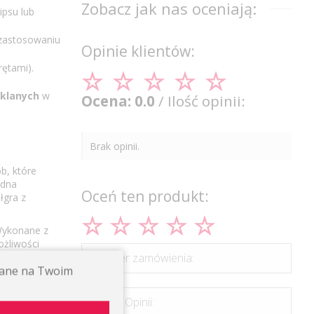
Zobacz jak nas oceniają:
ipsu lub
 zastosowaniu
Opinie klientów:
ętami).
zklanych
w
Ocena: 0.0
/ Ilość opinii:
Brak opinii.
b, które
idna
Oceń ten produkt:
łgra z
 Wykonane z
ożliwości
ami czy
*Numer zamówienia:
ywane na Twoim
 gustu.
ne rozwiązanie
*Treść Opinii:
 i wyjątkowego