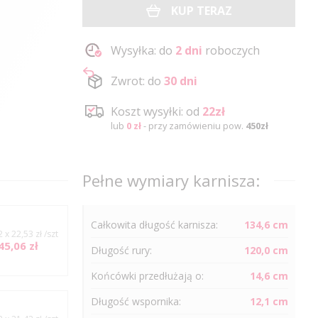
KUP TERAZ
Wysyłka: do
2 dni
roboczych
Zwrot: do
30 dni
Koszt wysyłki: od
22zł
lub
0 zł
- przy zamówieniu pow.
450zł
Pełne wymiary karnisza:
Całkowita długość karnisza:
134,6 cm
2 x 22,53 zł /szt
45,06 zł
Długość
rury
:
120,0 cm
Końcówki przedłużają o:
14,6 cm
Długość wspornika:
12,1 cm