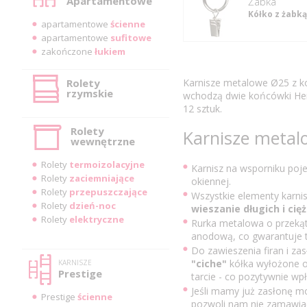
Apartamentowe
Żabka
Kółko z żabką
apartamentowe
ścienne
apartamentowe
sufitowe
zakończone
łukiem
Rolety
Karnisze metalowe Ø25 z ko
rzymskie
wchodzą dwie końcówki Hera
12 sztuk.
Rolety
Karnisze meta
wewnętrzne
Rolety
termoizolacyjne
Karnisz na wsporniku poj
Rolety
zaciemniające
okiennej.
Rolety
przepuszczające
Wszystkie elementy karni
Rolety
dzień-noc
wieszanie długich i cięż
Rolety
elektryczne
Rurka metalowa o przek
anodową, co gwarantuje tr
Do zawieszenia firan i z
"ciche"
kółka wyłożone od
KARNISZE
Prestige
tarcie - co pozytywnie wpł
Jeśli mamy już zasłonę m
Prestige
ścienne
pozwoli nam nie zamawia