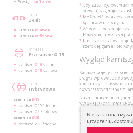
Prestige
sufitowe
Gdy zaistnieje ewentualno
drewna) sugerujemy zast
KARNISZE
Możliwość tworzenia karn
Zenit
łączników narożnych.
Wsporniki posiadają sys
Karnisze
ścienne
Masywna, metalowa podst
Karnisze
sufitowe
Karnisze metalowe pojed
szerokiej gamie kolorysty
KARNISZE
Przesuwne Ø 19
Wygląd karnisz
karnisze
Ø19
ścienne
karnisze
Ø19
sufitowe
Karnisze pojedyncze ścienne
pragną wprowadzić do swoje
konstrukcja i masywne zako
KARNISZE
Hybrydowe
nowoczesnymi trendami ara
Nasze karnisze pojedyncze w
średnica
Ø19
wysokiej jakości materiałów,
karnisze Ø19 ścienne
personalizacji. W naszym s
karnisze Ø19 sufitowe
Nasza strona używa p
agrafkami, które umożliwią 
średnica
Ø25
urządzeniu, dostosuj
Karnisze pojedyncze ścienne
karnisze Ø25 ścienne
do zawieszenia zasłon, ale