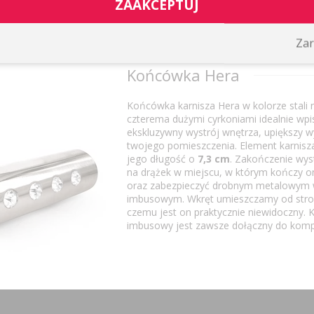
ZAAKCEPTUJ
y element dekoracyjny, który stanie się ozdobą Twojego salonu, sypia
 będzie Ci odpowiadał zapraszamy do przejrzenia działu
karnisze poje
Zar
Końcówka Hera
Końcówka karnisza Hera w kolorze stali 
czterema dużymi cyrkoniami idealnie wpi
ekskluzywny wystrój wnętrza, upiększy w
twojego pomieszczenia. Element karnisz
jego długość o
7,3 cm
. Zakończenie wys
na drążek w miejscu, w którym kończy o
oraz zabezpieczyć drobnym metalowym
imbusowym. Wkręt umieszczamy od stron
czemu jest on praktycznie niewidoczny. K
imbusowy jest zawsze dołączny do komp