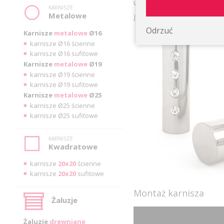
uroku. Wybierz ten wyjątkow
KARNISZE
Metalowe
Jeśli jednak ten rodzaj nie
Odrzuć
Karnisze
metalowe
Ø16
karnisze Ø16 ścienne
karnisze Ø16 sufitowe
Karnisze
metalowe
Ø19
karnisze Ø19 ścienne
karnisze Ø19 sufitowe
Karnisze
metalowe
Ø25
karnisze Ø25 ścienne
karnisze Ø25 sufitowe
KARNISZE
Kwadratowe
karnisze
20x20
ścienne
karnisze
20x20
sufitowe
Montaż karnisza
Żaluzje
Żaluzje
drewniane