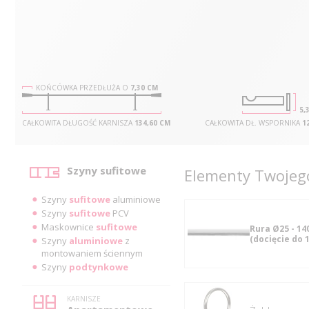
KOŃCÓWKA PRZEDŁUŻA O
7,30 CM
5,
CAŁKOWITA DŁUGOŚĆ KARNISZA
134,60 CM
CAŁKOWITA DŁ. WSPORNIKA
1
Kategorie
Szyny sufitowe
Elementy Twojego
Szyny
sufitowe
aluminiowe
Szyny
sufitowe
PCV
Maskownice
sufitowe
Rura Ø25 - 14
(docięcie do 
Szyny
aluminiowe
z
montowaniem ściennym
Szyny
podtynkowe
KARNISZE