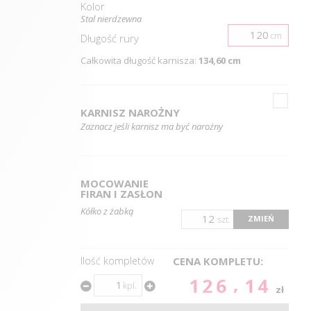
Kolor
Stal nierdzewna
cm
Długość
rury
Całkowita długość karnisza:
134,60 cm
KARNISZ NAROŻNY
Zaznacz jeśli karnisz ma być narożny
MOCOWANIE
FIRAN I ZASŁON
Kółko z żabką
ZMIEŃ
szt.
Ilość kompletów
CENA KOMPLETU:
126.14
kpl.
zł