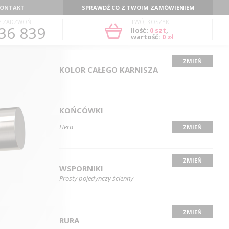
ONTAKT
SPRAWDŹ CO Z TWOIM ZAMÓWIENIEM
? ZADZWOŃ!
TWÓJ KOSZYK
36 839
Ilość:
0
szt
,
wartość:
0 zł
ZMIEŃ
KOLOR CAŁEGO KARNISZA
KOŃCÓWKI
Hera
ZMIEŃ
ZMIEŃ
WSPORNIKI
Prosty pojedynczy ścienny
ZMIEŃ
RURA