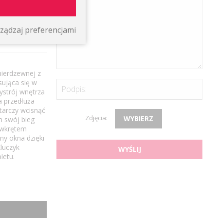
lni czy biura.
dyńcze.
ządzaj preferencjami
nierdzewnej z
sująca się w
Podpis:
ystrój wnętrza
a przedłuża
tarczy wcisnąć
Zdjęcia:
WYBIERZ
n swój bieg
 wkrętem
y okna dzięki
luczyk
WYŚLIJ
letu.