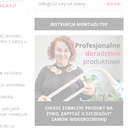
2 x 21,42 zł /szt
Odległość
rury
od ściany:
8,9 cm
42,84 zł
INSTRUKCJA MONTAŻU PDF
ład zestawu
ółko z żabką x
m
od ściany
co umożliwia
powłoką
CHCESZ ZOBACZYĆ PRODUKT NA
 specjalne
ŻYWO, ZAPYTAĆ O SZCZEGÓŁY?
ran i mniejsze
ZAMÓW WIDEOROZMOWĘ!
ek do co