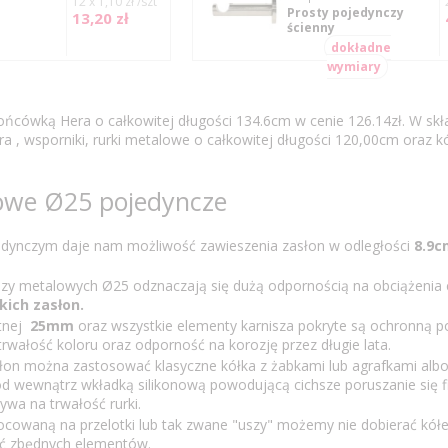
12 x 1,10 zł /szt
Prosty pojedynczy
13,20 zł
ścienny
dokładne
wymiary
ńcówką Hera o całkowitej długości 134.6cm w cenie 126.14zł. W sk
 , wsporniki, rurki metalowe o całkowitej długości 120,00cm oraz k
lowe Ø25 pojedyncze
edynczym daje nam możliwość zawieszenia zasłon w odległości
8.9c
szy metalowych Ø25 odznaczają się dużą odpornością na obciążenia 
kich zasłon.
ątnej
25mm
oraz wszystkie elementy karnisza pokryte są ochronną 
wałość koloru oraz odporność na korozję przez długie lata.
asłon można zastosować klasyczne kółka z żabkami lub agrafkami albo
 wewnątrz wkładką silikonową powodującą cichsze poruszanie się fi
ywa na trwałość rurki.
ocowaną na przelotki lub tak zwane "uszy" możemy nie dobierać kół
ć zbędnych elementów.