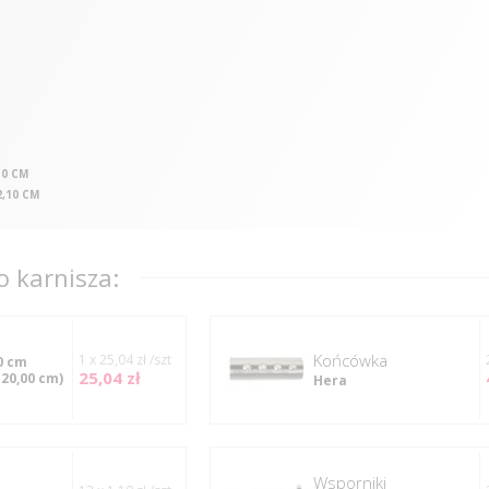
30 CM
2,10 CM
 karnisza:
Końcówka
1 x 25,04 zł /szt
0 cm
25,04 zł
120,00 cm)
Hera
Wsporniki