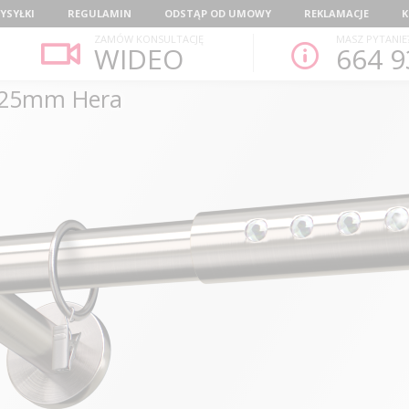
YSYŁKI
REGULAMIN
ODSTĄP OD UMOWY
REKLAMACJE
K
ZAMÓW KONSULTACJĘ
MASZ PYTANIE
WIDEO
664 9
fi25mm Hera