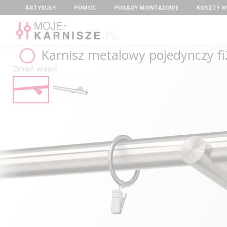
Menu
ARTYKUŁY
POMOC
PORADY MONTAŻOWE
KOSZTY W
Karnisz metalowy pojedynczy 
Zmień widok: