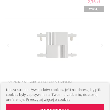
2,76 zł
WIĘCEJ
ŁĄCZNIK PRZEGUBOWY KOLOR: ALUMINIUM
SZCZOTKOWANE DO KARNISZY
Nasza strona używa plików cookies. Jeśli nie chcesz, by pliki
APARTAMENTOWYCH
16,05 zł
cookies były zapisywane na Twoim urządzeniu, dostosuj
preferencje.
Przeczytaj więcej o cookies
WIĘCEJ