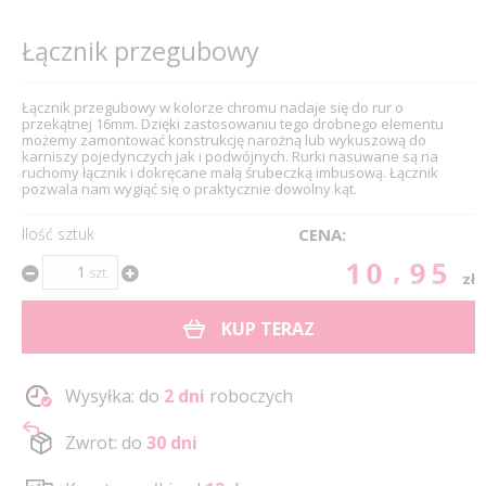
Łącznik przegubowy
Łącznik przegubowy w kolorze chromu nadaje się do rur o
przekątnej 16mm. Dzięki zastosowaniu tego drobnego elementu
możemy zamontować konstrukcję narożną lub wykuszową do
karniszy pojedynczych jak i podwójnych. Rurki nasuwane są na
ruchomy łącznik i dokręcane małą śrubeczką imbusową. Łącznik
pozwala nam wygiąć się o praktycznie dowolny kąt.
Ilość sztuk
CENA:
10.95
szt.
zł
KUP TERAZ
Wysyłka: do
2 dni
roboczych
Zwrot: do
30 dni