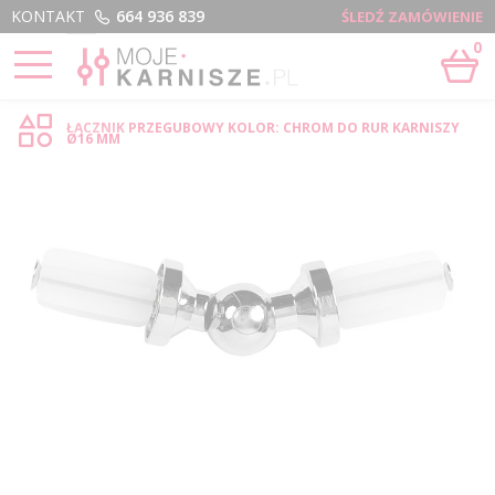
Menu
KONTAKT
664 936 839
ŚLEDŹ ZAMÓWIENIE
0
STRONA GŁÓWNA
›
ŁĄCZNIK PRZEGUBOWY - SKLEP INTERNETOWY
ŁĄCZNIK PRZEGUBOWY KOLOR: CHROM DO RUR KARNISZY
Ø16 MM