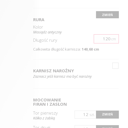
ZMIEŃ
RURA
Kolor
Mosiądz antyczny
cm
Długość
rury
Całkowita długość karnisza:
140,60 cm
KARNISZ NAROŻNY
Zaznacz jeśli karnisz ma być narożny
MOCOWANIE
FIRAN I ZASŁON
Tor pierwszy
ZMIEŃ
szt.
Kółko z żabką
Tor drugi