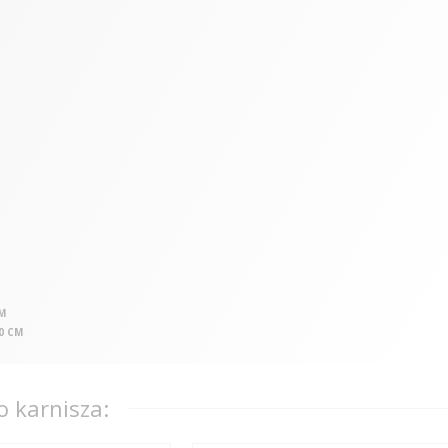
CM
0 CM
 karnisza: