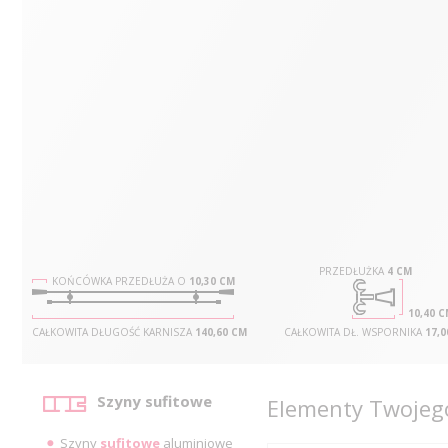
PRZEDŁUŻKA
4 CM
KOŃCÓWKA PRZEDŁUŻA O
10,30 CM
10,40 
CAŁKOWITA DŁUGOŚĆ KARNISZA
140,60 CM
CAŁKOWITA DŁ. WSPORNIKA
17,0
Kategorie
Szyny sufitowe
Elementy Twojego
Szyny
sufitowe
aluminiowe