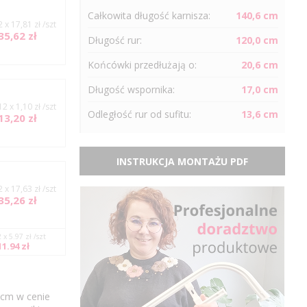
Całkowita długość karnisza:
140,6 cm
2 x 17,81 zł /szt
35,62 zł
Długość
rur
:
120,0 cm
Końcówki przedłużają o:
20,6 cm
Długość wspornika:
17,0 cm
12 x 1,10 zł /szt
Odległość
rur
od sufitu:
13,6 cm
13,20 zł
INSTRUKCJA MONTAŻU PDF
2 x 17,63 zł /szt
35,26 zł
2 x 5.97 zł /szt
11.94 zł
6cm w cenie