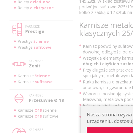
145.28zł. W skład zestawu w
Rolety
dzień-noc
podwójne sufitowe Ø25/19m
Rolety
elektryczne
kółko z żabką x 12 sztuk na 
Karnisze metal
KARNISZE
klasycznych 25
Prestige
Prestige
ścienne
Karnisz podwójny sufitow
Prestige
sufitowe
dowolnej odległości od o
Wszystkie elementy karni
KARNISZE
długich i ciężkich zasło
Zenit
Przy długościach przekra
specjalnym, metalowym łąc
Karnisze
ścienne
Karnisze
sufitowe
Rurka karnisza o przekątn
anodową, co gwarantuje tr
Wsporniki posiadają sys
KARNISZE
Masywna, metalowa podsta
Przesuwne Ø 19
Jeśli mamy już zasłonę m
karnisze
Ø19
ścienne
pozwoli nam nie zamawia
Nasza strona używa p
karnisze
Ø19
sufitowe
Możliwość tworzenia karn
urządzeniu, dostosuj
łączników narożnych.
KARNISZE