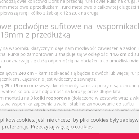
chodzą dwie końcówki Doris na przednią rure i dwie Rullo na drugą, 
m metalowe z przedłużkami, rurki metalowe o całkowitej długości 
pierwszą rurę i kółko z żabką x 12 sztuk na drugą.
owe podwójne sufitowe na wspornikac
/19mm z przedłużką
y na wsporniku klasycznym daje nam możliwość zawieszenia zasłon i 
kna. Rurka po zamontowaniu znajduje się w odległości
14.6 cm
od suf
sza odznaczają się dużą odpornością na obciążenia co umożliwia
wie
n.
czających
240 cm
– karnisz składać się będzie z dwóch lub więcej rur
znikiem . Łącznik nie jest widoczny z zewnątrz.
ej
25 i
19 mm
oraz wszystkie elementy karnisza pokryte są ochronn
wałość koloru oraz odporność na korozję przez długie lata.
tem montażu na
3 kołki rozporowe
(dołączone w zestawie wraz z wkr
wa wspornika zapewnia trwałe i stabilne zamocowanie do sufitu.
ocowaną na przelotki lub tak zwane "uszy" możemy nie dobierać kół
ć zbędnych elementów.
lików cookies. Jeśli nie chcesz, by pliki cookies były zapis
iszy narożnych o dowolnym kącie pojedyńczych i podwójnych dzięki
 preferencje.
Przeczytaj więcej o cookies