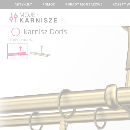
Menu
ARTYKUŁY
POMOC
PORADY MONTAŻOWE
KOSZTY W
karnisz Doris
Zmień widok: