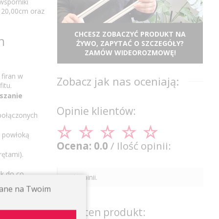
wsporniki
120,00cm oraz
CHCESZ ZOBACZYĆ PRODUKT NA
h
ŻYWO, ZAPYTAĆ O SZCZEGÓŁY?
ZAMÓW WIDEOROZMOWĘ!
firan w
Zobacz jak nas oceniają:
itu.
szanie
Opinie klientów:
 połączonych
ą powłoką
Ocena: 0.0
/ Ilość opinii:
ętami).
ek do co
Brak opinii.
ywane na Twoim
 zastosowaniu
Oceń ten produkt: