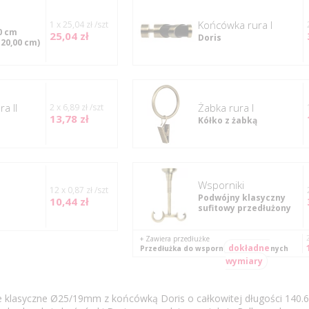
Końcówka rura I
1 x 25,04 zł /szt
0 cm
25,04 zł
Doris
120,00 cm)
a II
Żabka rura I
2 x 6,89 zł /szt
13,78 zł
Kółko z żabką
Wsporniki
12 x 0,87 zł /szt
Podwójny klasyczny
10,44 zł
sufitowy przedłużony
+ Zawiera przedłużke
dokładne
Przedłużka do wsporników klasycznych
wymiary
e klasyczne Ø25/19mm z końcówką Doris o całkowitej długości 140.