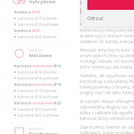
Wygląd karnisz
Hybrydowe
klasycznych
średnica
Ø19
Odrzuć
karnisze Ø19 ścienne
karnisze Ø19 sufitowe
Karnisze podwójne na wspo
kwintesencja klasycznej el
średnica
Ø25
w dwie rury o różnych śre
karnisze Ø25 ścienne
solidność do każdej aranżacj
Mosiądz antyczny to kolor o
KARNISZE
Metalowe
w tym wykończeniu są idea
nostalgii i klasyki. Ich kon
Karnisze
metalowe
Ø16
które obejmują całą ścianę.
karnisze Ø16 ścienne
Subtelne, ale wyjątkowo wyt
karnisze Ø16 sufitowe
konstrukcję o pożądanej dłu
Karnisze
metalowe
Ø19
trwałą powłoką ochronną, kt
karnisze Ø19 ścienne
pragną mieć nie tylko funkc
karnisze Ø19 sufitowe
W naszym sklepie oferujem
Karnisze
metalowe
Ø25
odpowiednią długość rur, w
karnisze Ø25 ścienne
kółka z żabkami lub agrafk
karnisze Ø25 sufitowe
karnisza, który odzwierciedl
Zapraszamy również do zapo
KARNISZE
sufitowych. Karnisze podw
Kwadratowe