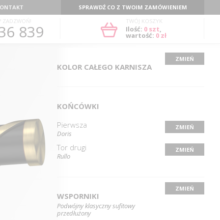
ONTAKT
SPRAWDŹ CO Z TWOIM ZAMÓWIENIEM
? ZADZWOŃ!
TWÓJ KOSZYK
36 839
Ilość:
0
szt
,
wartość:
0 zł
ZMIEŃ
KOLOR CAŁEGO KARNISZA
KOŃCÓWKI
Pierwsza
ZMIEŃ
Doris
Tor drugi
ZMIEŃ
Rullo
ZMIEŃ
WSPORNIKI
Podwójny klasyczny sufitowy
przedłużony