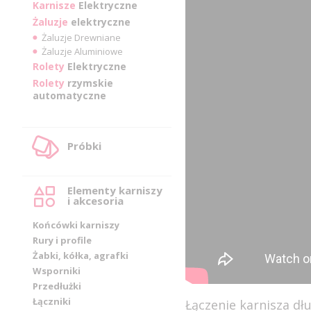
Karnisze
Elektryczne
Żaluzje
elektryczne
Żaluzje Drewniane
Żaluzje Aluminiowe
Rolety
Elektryczne
Rolety
rzymskie
automatyczne
Próbki
Elementy karniszy
i akcesoria
Końcówki karniszy
Rury i profile
Żabki, kółka, agrafki
Wsporniki
Przedłużki
Łączniki
Łączenie karnisza d