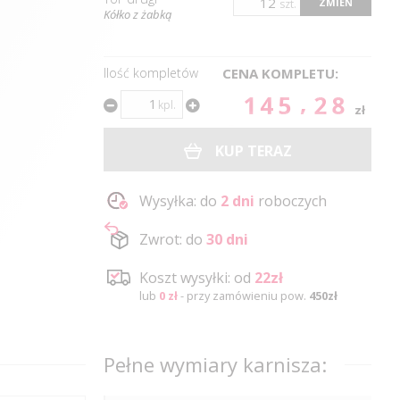
ZMIEŃ
szt.
Kółko z żabką
Ilość kompletów
CENA KOMPLETU:
145.28
kpl.
zł
KUP TERAZ
Wysyłka: do
2 dni
roboczych
Zwrot: do
30 dni
Koszt wysyłki: od
22zł
lub
0 zł
- przy zamówieniu pow.
450zł
Pełne wymiary karnisza: