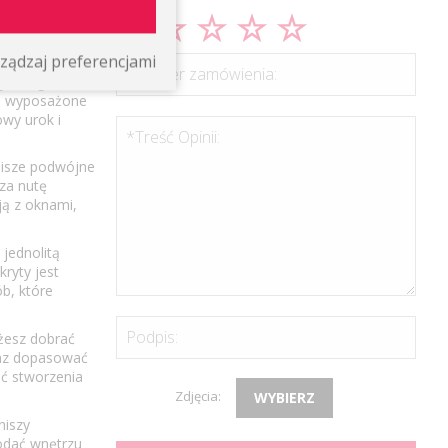
ach
ządzaj preferencjami
*Numer zamówienia:
tycznego to
e, wyposażone
wy urok i
*Treść Opinii:
rnisze podwójne
za nutę
ją z oknami,
 jednolitą
kryty jest
b, które
Podpis:
żesz dobrać
raz dopasować
ść stworzenia
Zdjęcia:
WYBIERZ
niszy
odać wnętrzu