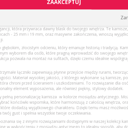
ZAAKCEPTUJ
a podwójnego sufitowego na wspornik
Zar
rnikach klasycznych w pięknym wykończeniu w kolorze mosiądzu an
egancji, która przywraca dawny blask do twojego wnętrza. Te karnisz
dnicach - 25 mm i 19 mm, oraz masywne zakończenia, wnoszą wyjątko
i.
 głębokim, złocistym odcieniu, który emanuje historią i tradycją. Ka
lnym wyborem dla osób, które pragną wprowadzić do swojego wnętr
strukcja pozwala na montaż na sufitach, dzięki czemu idealnie współgra
rzymałe łączniki zapewniają płynne przejście między rurami, tworząc
gości. Materiał wysokiej jakości, z którego wykonane są karnisze, po
óra chroni przed ścieraniem i uszkodzeniami. To rozwiązanie dla osó
jonalny element wyposażenia, ale również piękny, stylowy dodatek.
y pełną personalizację karnisza w kolorze mosiądzu antycznego. Mo
ybrać końcówki wspornika, które harmonizują z całością wnętrza, o
i, które dodadzą wyjątkowego charakteru. Dzięki temu masz możliwo
a twój gust i spełnia wszystkie twoje oczekiwania.
znania się z innymi rozwiązaniami dostępnymi w naszej kolekcji kar
ójne w wykończeniu z mosiądzu antycznego to idealny sposób, aby d