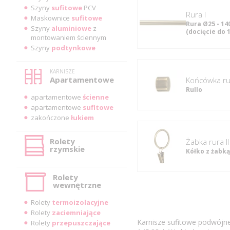
Szyny
sufitowe
PCV
rura I
Maskownice
sufitowe
Rura Ø25 - 14
Szyny
aluminiowe
z
(docięcie do 
montowaniem ściennym
Szyny
podtynkowe
KARNISZE
Apartamentowe
Końcówka rur
Rullo
apartamentowe
ścienne
apartamentowe
sufitowe
zakończone
łukiem
Rolety
Żabka rura II
rzymskie
Kółko z żabką
Rolety
wewnętrzne
Rolety
termoizolacyjne
Rolety
zaciemniające
Karnisze sufitowe podwójn
Rolety
przepuszczające