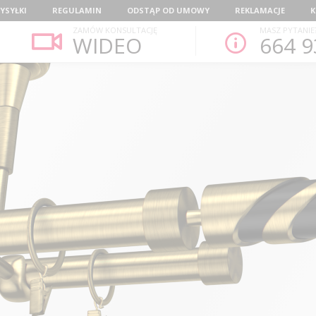
YSYŁKI
REGULAMIN
ODSTĄP OD UMOWY
REKLAMACJE
K
ZAMÓW KONSULTACJĘ
MASZ PYTANIE
WIDEO
664 9