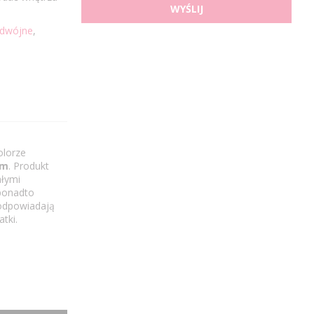
WYŚLIJ
odwójne
,
olorze
cm
. Produkt
ałymi
ponadto
 odpowiadają
tki.