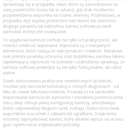
sprawdzają się w przypadku okien, które są zamontowane na
całej powierzchni ściany lub w sytuacji, gdy brak możliwości
przytwierdzenia wspornika na ścianie okiennej. Przykładowo, w
przypadku zbyt wąskiej przestrzeni nad oknem lub obecności
długiego parapetu lub kaloryfera, karnisz sufitowy pozwoli
zachować estetyczne rozwiązanie.
Te wyjątkowe karnisze cechuje nie tylko ich praktyczność, ale
również solidność wykonania. Wykonane są z masywnych
elementów, które nadają im wytrzymałość i trwałość. Metalowe
rurki pokryte powłoką ochronną oraz dodatkową warstwą lakieru
zapewniającą odporność na ścieranie i uszkodzenia sprawiają, że
karnisze sufitowe podwójne są nie tylko funkcjonalne, ale także
piękne.
Dzięki zastosowaniu praktycznie niewidocznych łączników,
możliwe jest tworzenie konstrukcji o różnych długościach - od
kilku do nawet kilkunastu metrów. Pozwala to na swobodne
dopasowanie karnisza do wymiarów i charakteru pomieszczenia.
Nasz sklep oferuje pełną konfigurację karniszy, umożliwiając
dobór odpowiedniej długości rurek, rodzaju i koloru końcówek
wsporników oraz kółek z żabkami lub agrafkami. Dzięki temu
możemy zaprojektować karnisz, który idealnie wpisze się w nasz
gust i spełni nasze indywidualne potrzeby.