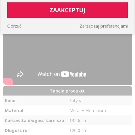
ZAAKCEPTUJ
Odrzuć
Zarządzaj preferencjami
Tabela produktu
Kolor
Satyna
Materiał
Metal + Aluminium
Całkowita długość karnisza
132,6 cm
Długość rur
120,0 cm