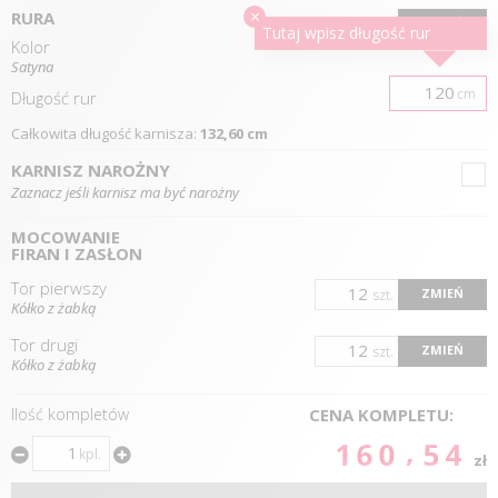
×
RURA
ZMIEŃ
Tutaj wpisz długość
rur
Kolor
Satyna
cm
Długość
rur
Całkowita długość karnisza:
132,60 cm
KARNISZ NAROŻNY
Zaznacz jeśli karnisz ma być narożny
MOCOWANIE
FIRAN I ZASŁON
Tor pierwszy
ZMIEŃ
szt.
Kółko z żabką
Tor drugi
ZMIEŃ
szt.
Kółko z żabką
Ilość kompletów
CENA KOMPLETU:
160.54
kpl.
zł