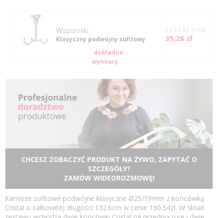
Wsporniki
2 x 17,63 zł /szt
35,26 zł
Klasyczny podwójny sufitowy
dokładne
wymiary
CHCESZ ZOBACZYĆ PRODUKT NA ŻYWO, ZAPYTAĆ O
SZCZEGÓŁY?
ZAMÓW WIDEOROZMOWĘ!
Karnisze sufitowe podwójne klasyczne Ø25/19mm z końcówką
Cristal o całkowitej długości 132.6cm w cenie 160.54zł. W skład
zestawu wchodzą dwie końcówki Cristal na przednią rure i dwie