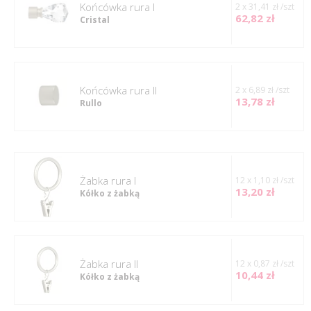
Końcówka rura I
2 x 31,41 zł /szt
62,82 zł
Cristal
Końcówka rura II
2 x 6,89 zł /szt
13,78 zł
Rullo
Żabka rura I
12 x 1,10 zł /szt
13,20 zł
Kółko z żabką
Żabka rura II
12 x 0,87 zł /szt
10,44 zł
Kółko z żabką