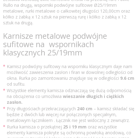
Rullo na drugą, wsporniki podwójne sufitowe Ø25/19mm
metalowe, rurki metalowe o całkowitej długości 120,00cm oraz
kółko z żabką x 12 sztuk na pierwszą rurę i kółko z żabką x 12
sztuk na drugą.
Karnisze metalowe podwójne
sufitowe na wspornikach
klasycznych 25/19mm
Karnisz podwójny sufitowy na wsporniku klasycznym daje nam
możliwość zawieszenia zasłon i firan w dowolnej odległości od
okna. Rurka po zamontowaniu znajduje się w odległości
9.6 cm
od sufitu.
Wszystkie elementy karnisza odznaczają się dużą odpornością
na obciążenia co umożliwia
wieszanie długich i ciężkich
zasłon.
Przy długościach przekraczających
240 cm
– karnisz składać się
będzie z dwóch lub więcej rur połączonych specjalnym,
metalowym łącznikiem . Łącznik nie jest widoczny z zewnątrz.
Rurka karnisza o przekątnej
25 i
19 mm
oraz wszystkie
elementy karnisza pokryte są ochronną powłoką anodową, co