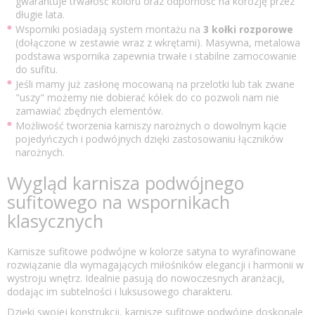
gwarantuje trwałość koloru oraz odporność na korozję przez
długie lata.
Wsporniki posiadają system montażu na
3 kołki rozporowe
(dołączone w zestawie wraz z wkrętami). Masywna, metalowa
podstawa wspornika zapewnia trwałe i stabilne zamocowanie
do sufitu.
Jeśli mamy już zasłonę mocowaną na przelotki lub tak zwane
"uszy" możemy nie dobierać kółek do co pozwoli nam nie
zamawiać zbędnych elementów.
Możliwość tworzenia karniszy narożnych o dowolnym kącie
pojedyńczych i podwójnych dzięki zastosowaniu łączników
narożnych.
Wygląd karnisza podwójnego
sufitowego na wspornikach
klasycznych
Karnisze sufitowe podwójne w kolorze satyna to wyrafinowane
rozwiązanie dla wymagających miłośników elegancji i harmonii w
wystroju wnętrz. Idealnie pasują do nowoczesnych aranżacji,
dodając im subtelności i luksusowego charakteru.
Dzięki swojej konstrukcji, karnisze sufitowe podwójne doskonale