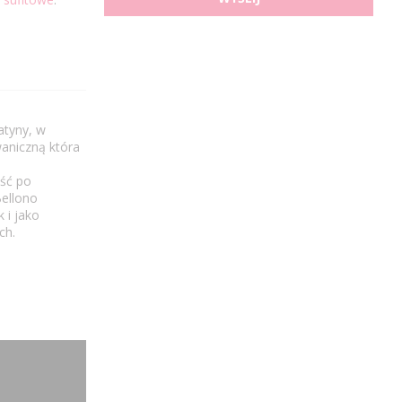
atyny, w
aniczną która
ść po
ellono
 i jako
ch.