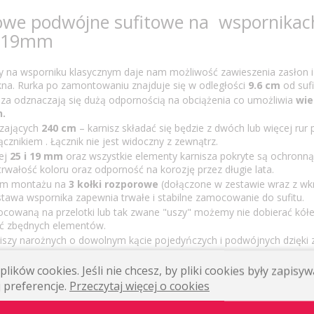
owe podwójne sufitowe na wspornikac
5/19mm
y na wsporniku klasycznym daje nam możliwość zawieszenia zasłon i 
kna. Rurka po zamontowaniu znajduje się w odległości
9.6 cm
od sufi
sza odznaczają się dużą odpornością na obciążenia co umożliwia
wie
n.
czających
240 cm
– karnisz składać się będzie z dwóch lub więcej rur
znikiem . Łącznik nie jest widoczny z zewnątrz.
ej
25 i
19 mm
oraz wszystkie elementy karnisza pokryte są ochronn
wałość koloru oraz odporność na korozję przez długie lata.
tem montażu na
3 kołki rozporowe
(dołączone w zestawie wraz z wkr
wa wspornika zapewnia trwałe i stabilne zamocowanie do sufitu.
ocowaną na przelotki lub tak zwane "uszy" możemy nie dobierać kół
ć zbędnych elementów.
iszy narożnych o dowolnym kącie pojedyńczych i podwójnych dzięki
lików cookies. Jeśli nie chcesz, by pliki cookies były zapis
a podwójnego sufitowego na wspornik
 preferencje.
Przeczytaj więcej o cookies