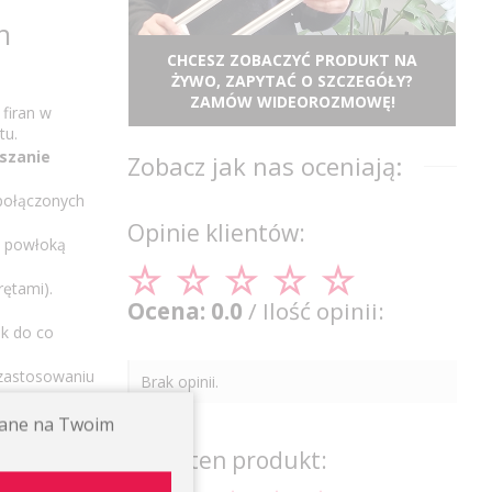
h
CHCESZ ZOBACZYĆ PRODUKT NA
ŻYWO, ZAPYTAĆ O SZCZEGÓŁY?
ZAMÓW WIDEOROZMOWĘ!
firan w
tu.
szanie
Zobacz jak nas oceniają:
 połączonych
Opinie klientów:
ą powłoką
ętami).
Ocena: 0.0
/ Ilość opinii:
ek do co
 zastosowaniu
Brak opinii.
ywane na Twoim
ach
Oceń ten produkt: