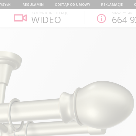
YSYŁKI
REGULAMIN
ODSTĄP OD UMOWY
REKLAMACJE
K
ZAMÓW KONSULTACJĘ
MASZ PYTANIE
WIDEO
664 9