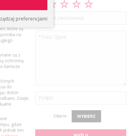
miłośników
btelności i
*Numer zamówienia:
ządzaj preferencjami
en, które są
spornika na
*Treść Opinii:
ługiego
konane są z
oką ochronną
e karnisze
 różnych
sza do
ając dobór
Podpis:
rafkami. Dzięki
dualne
Zdjęcia:
WYBIERZ
ment
lepu, gdzie
i jednak ten
WYŚLIJ
e sufitowe
.