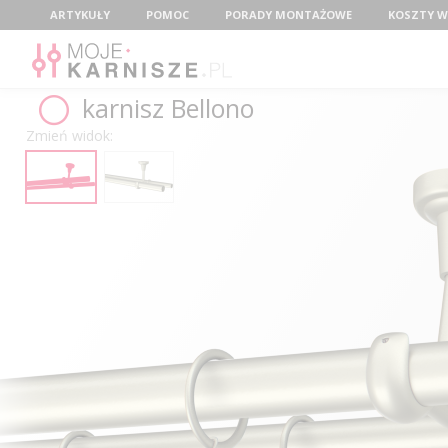
Menu
ARTYKUŁY
POMOC
PORADY MONTAŻOWE
KOSZTY W
karnisz Bellono
Zmień widok: