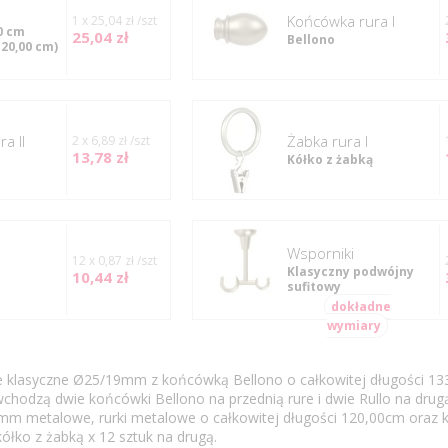
Końcówka rura I
1 x 25,04 zł /szt
0 cm
25,04 zł
Bellono
120,00 cm)
a II
Żabka rura I
2 x 6,89 zł /szt
13,78 zł
Kółko z żabką
Wsporniki
12 x 0,87 zł /szt
Klasyczny podwójny
10,44 zł
sufitowy
dokładne
wymiary
e klasyczne Ø25/19mm z końcówką Bellono o całkowitej długości 13
chodzą dwie końcówki Bellono na przednią rure i dwie Rullo na drugą
m metalowe, rurki metalowe o całkowitej długości 120,00cm oraz k
kółko z żabką x 12 sztuk na drugą.