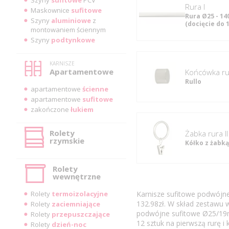
rura I
Maskownice
sufitowe
Rura Ø25 - 14
Szyny
aluminiowe
z
(docięcie do 
montowaniem ściennym
Szyny
podtynkowe
KARNISZE
Apartamentowe
Końcówka rur
Rullo
apartamentowe
ścienne
apartamentowe
sufitowe
zakończone
łukiem
Rolety
Żabka rura II
rzymskie
Kółko z żabką
Rolety
wewnętrzne
Rolety
termoizolacyjne
Karnisze sufitowe podwójn
132.98zł. W skład zestawu w
Rolety
zaciemniające
podwójne sufitowe Ø25/19m
Rolety
przepuszczające
12 sztuk na pierwszą rurę i 
Rolety
dzień-noc