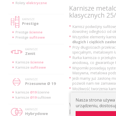
Rolety
elektryczne
Karnisze metal
klasycznych 2
KARNISZE
Prestige
Karnisz podwójny sufitow
dowolnej odległości od o
Prestige
ścienne
Wszystkie elementy karni
Prestige
sufitowe
długich i ciężkich zasło
Przy długościach przekra
KARNISZE
specjalnym, metalowym łąc
Zenit
Rurka karnisza o przekątn
Karnisze
ścienne
anodową, co gwarantuje tr
Karnisze
sufitowe
Wsporniki posiadają sys
Masywna, metalowa podsta
Jeśli mamy już zasłonę m
KARNISZE
Przesuwne Ø 19
pozwoli nam nie zamawia
Możliwość tworzenia karn
karnisze
Ø19
ścienne
łączników narożnych.
karnisze
Ø19
sufitowe
Nasza strona używa p
Wygląd karnisz
urządzeniu, dostosuj
KARNISZE
klasycznych
Hybrydowe