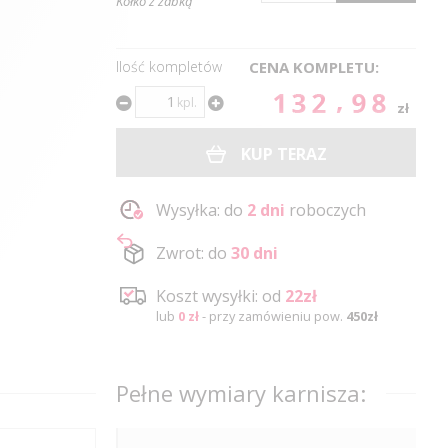
Kółko z żabką
Ilość kompletów
CENA KOMPLETU:
132.98
kpl.
zł
KUP TERAZ
Wysyłka: do
2 dni
roboczych
Zwrot: do
30 dni
Koszt wysyłki: od
22zł
lub
0 zł
- przy zamówieniu pow.
450zł
Pełne wymiary karnisza: