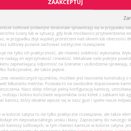
ZAAKCEPTUJ
e w kolorze satyna to wyrafinowane rozwiązanie dla wymagających 
roju wnętrz. Idealnie pasują do nowoczesnych aranżacji, dodając im su
Zar
karnisze sufitowe podwójne doskonale sprawdzają się w przypadku oki
rzchni ściany lub w sytuacji, gdy brak możliwości przytwierdzenia w
owo, w przypadku zbyt wąskiej przestrzeni nad oknem lub obecności d
rnisz sufitowy pozwoli zachować estetyczne rozwiązanie.
je nie tylko ich praktyczność, ale również solidność wykonania. Wy
e nadają im wytrzymałość i trwałość. Metalowe rurki pokryte powł
ieru zapewniającą odporność na ścieranie i uszkodzenia sprawiają, ż
lko funkcjonalne, ale także piękne.
znie niewidocznych łączników, możliwe jest tworzenie konstrukcji o
nawet kilkunastu metrów. Pozwala to na swobodne dopasowanie karni
szczenia. Nasz sklep oferuje pełną konfigurację karniszy, umożliwi
, rodzaju i koloru końcówek wsporników oraz kółek z żabkami lub ag
arnisz, który idealnie wpisze się w nasz gust i spełni nasze indywi
w kolorze satyna to nie tylko praktyczne rozwiązanie, ale także ele
dodaje im niepowtarzalnego uroku i klasy. Zapraszamy do naszego sk
r karniszy sufitowych, w tym również karnisze w kolorze satyna. Jeśl
iadał zapraszamy do przejrzenia działów
karnisze podwójne,
karnisz