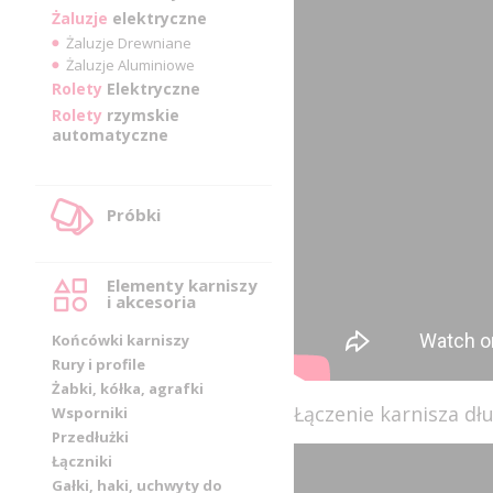
Żaluzje
elektryczne
Żaluzje Drewniane
Żaluzje Aluminiowe
Rolety
Elektryczne
Rolety
rzymskie
automatyczne
Próbki
Elementy karniszy
i akcesoria
Końcówki karniszy
Rury i profile
Żabki, kółka, agrafki
Łączenie karnisza d
Wsporniki
Przedłużki
Łączniki
Gałki, haki, uchwyty do