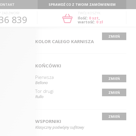
ONTAKT
SPRAWDŹ CO Z TWOIM ZAMÓWIENIEM
? ZADZWOŃ!
TWÓJ KOSZYK
36 839
Ilość:
0
szt
,
wartość:
0 zł
ZMIEŃ
KOLOR CAŁEGO KARNISZA
KOŃCÓWKI
Pierwsza
ZMIEŃ
Bellono
Tor drugi
ZMIEŃ
Rullo
ZMIEŃ
WSPORNIKI
Klasyczny podwójny sufitowy