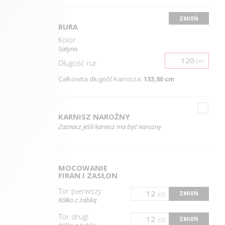
ZMIEŃ
RURA
Kolor
Satyna
cm
Długość
rur
Całkowita długość karnisza:
133,80 cm
KARNISZ NAROŻNY
Zaznacz jeśli karnisz ma być narożny
MOCOWANIE
FIRAN I ZASŁON
Tor pierwszy
ZMIEŃ
szt.
Kółko z żabką
Tor drugi
ZMIEŃ
szt.