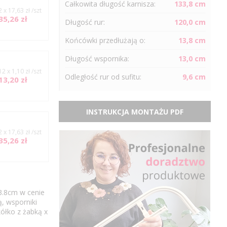
Całkowita długość karnisza:
133,8 cm
2 x 17,63 zł /szt
35,26 zł
Długość
rur
:
120,0 cm
Końcówki przedłużają o:
13,8 cm
Długość wspornika:
13,0 cm
12 x 1,10 zł /szt
Odległość
rur
od sufitu:
9,6 cm
13,20 zł
INSTRUKCJA MONTAŻU PDF
2 x 17,63 zł /szt
35,26 zł
3.8cm w cenie
, wsporniki
ółko z żabką x