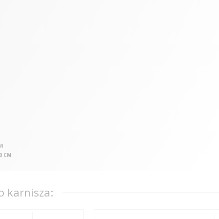
CM
0 CM
 karnisza: