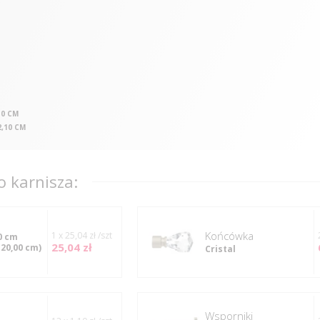
30 CM
2,10 CM
 karnisza:
Końcówka
1 x 25,04 zł /szt
0 cm
25,04 zł
120,00 cm)
Cristal
Wsporniki