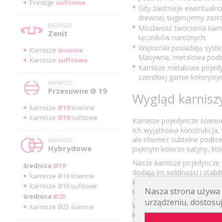
Prestige
sufitowe
Gdy zaistnieje ewentualno
drewna) sugerujemy zast
KARNISZE
Możliwość tworzenia karn
Zenit
łączników narożnych.
Wsporniki posiadają sys
Karnisze
ścienne
Masywna, metalowa podst
Karnisze
sufitowe
Karnisze metalowe pojed
szerokiej gamie kolorysty
KARNISZE
Przesuwne Ø 19
Wygląd karnisz
karnisze
Ø19
ścienne
karnisze
Ø19
sufitowe
Karnisze pojedyncze ścienn
Ich wyjątkowa konstrukcja,
ale również subtelne podkr
KARNISZE
Hybrydowe
pięknym kolorze satyny, kt
Nasze karnisze pojedyncze 
średnica
Ø19
dodają im solidności i stabi
karnisze Ø19 ścienne
wyborowi długości rur ora
karnisze Ø19 sufitowe
Nasza strona używa p
oprawy okna.
średnica
Ø25
urządzeniu, dostosuj
Warto podkreślić, że nasze k
karnisze Ø25 ścienne
kółkom z żabkami lub agraf