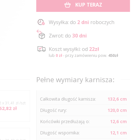
KUP TERAZ
Wysyłka: do
2 dni
roboczych
Zwrot: do
30 dni
Koszt wysyłki: od
22zł
lub
0 zł
- przy zamówieniu pow.
450zł
Pełne wymiary karnisza:
Całkowita długość karnisza:
132,6 cm
2 x 31,41 zł /szt
62,82 zł
Długość
rury
:
120,0 cm
Końcówki przedłużają o:
12,6 cm
Długość wspornika:
12,1 cm