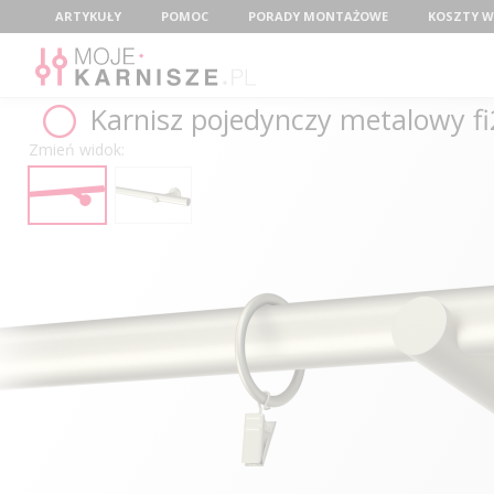
Menu
ARTYKUŁY
POMOC
PORADY MONTAŻOWE
KOSZTY W
Karnisz pojedynczy metalowy f
Zmień widok: