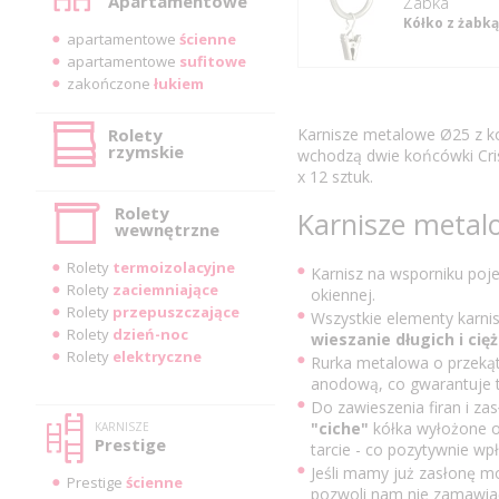
Apartamentowe
Żabka
Kółko z żabką
apartamentowe
ścienne
apartamentowe
sufitowe
zakończone
łukiem
Rolety
Karnisze metalowe Ø25 z ko
rzymskie
wchodzą dwie końcówki Crist
x 12 sztuk.
Rolety
Karnisze meta
wewnętrzne
Rolety
termoizolacyjne
Karnisz na wsporniku poj
Rolety
zaciemniające
okiennej.
Rolety
przepuszczające
Wszystkie elementy karni
Rolety
dzień-noc
wieszanie długich i cięż
Rolety
elektryczne
Rurka metalowa o przek
anodową, co gwarantuje tr
Do zawieszenia firan i z
"ciche"
kółka wyłożone od
KARNISZE
Prestige
tarcie - co pozytywnie wpł
Jeśli mamy już zasłonę m
Prestige
ścienne
pozwoli nam nie zamawia