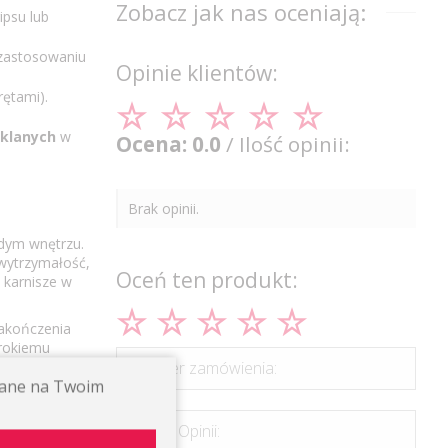
Zobacz jak nas oceniają:
ipsu lub
 zastosowaniu
Opinie klientów:
ętami).
zklanych
w
Ocena: 0.0
/ Ilość opinii:
Brak opinii.
żdym wnętrzu.
 wytrzymałość,
Oceń ten produkt:
 karnisze w
zakończenia
erokiemu
aniu idealnej
*Numer zamówienia:
ywane na Twoim
. Dzięki
*Treść Opinii:
dę w regulacji