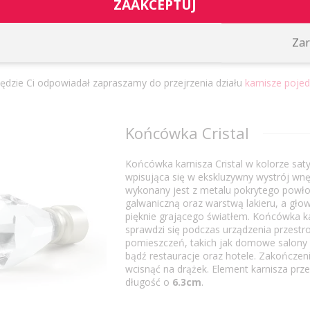
ZAAKCEPTUJ
h solidna konstrukcja zapewnia trwałość na wiele lat, niezależnie od 
alni czy biura.
ncze ścienne o średnicy 25 mm w kolorze satyny, tworzysz wyjątkow
Zar
lnością. Daj się ponieść kreatywności i stwórz wnętrze, które będzie
 będzie Ci odpowiadał zapraszamy do przejrzenia działu
karnisze poje
Końcówka Cristal
Końcówka karnisza Cristal w kolorze saty
wpisująca się w ekskluzywny wystrój wnę
wykonany jest z metalu pokrytego powł
galwaniczną oraz warstwą lakieru, a głow
pięknie grającego światłem. Końcówka k
sprawdzi się podczas urządzenia przestr
pomieszczeń, takich jak domowe salony i
bądź restauracje oraz hotele. Zakończen
wcisnąć na drążek. Element karnisza prz
długość o
6.3cm
.