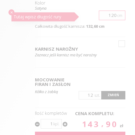
Kolor
Satyna
×
cm
Długość
rury
Tutaj wpisz długość
rury
Całkowita długość karnisza:
132,60 cm
KARNISZ NAROŻNY
Zaznacz jeśli karnisz ma być narożny
MOCOWANIE
FIRAN I ZASŁON
Kółko z żabką
ZMIEŃ
szt.
Ilość kompletów
CENA KOMPLETU:
143.90
kpl.
zł