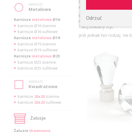
światła w pomieszczeniu. Ic
KARNISZE
wybierzesz je do salonu, sypi
Metalowe
Wybierając karnisze pojedy
Odrzuć
Karnisze
metalowe
Ø16
między estetyką a funkcjona
karnisze Ø16 ścienne
Twój unikalny styl.
karnisze Ø16 sufitowe
Jeśli jednak ten rodzaj nie
Karnisze
metalowe
Ø19
karnisze Ø19 ścienne
karnisze Ø19 sufitowe
Karnisze
metalowe
Ø25
karnisze Ø25 ścienne
karnisze Ø25 sufitowe
KARNISZE
Kwadratowe
karnisze
20x20
ścienne
karnisze
20x20
sufitowe
Żaluzje
Żaluzje
drewniane