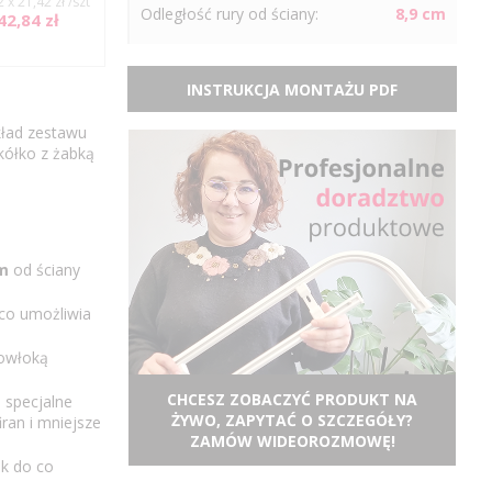
2 x 21,42 zł /szt
Odległość
rury
od ściany:
8,9 cm
42,84 zł
INSTRUKCJA MONTAŻU PDF
kład zestawu
kółko z żabką
m
od ściany
co umożliwia
powłoką
CHCESZ ZOBACZYĆ PRODUKT NA
 specjalne
ŻYWO, ZAPYTAĆ O SZCZEGÓŁY?
ran i mniejsze
ZAMÓW WIDEOROZMOWĘ!
ek do co