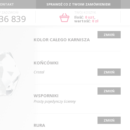
ONTAKT
SPRAWDŹ CO Z TWOIM ZAMÓWIENIEM
? ZADZWOŃ!
TWÓJ KOSZYK
36 839
Ilość:
0
szt
,
wartość:
0 zł
ZMIEŃ
KOLOR CAŁEGO KARNISZA
KOŃCÓWKI
Cristal
ZMIEŃ
ZMIEŃ
WSPORNIKI
Prosty pojedynczy ścienny
ZMIEŃ
RURA