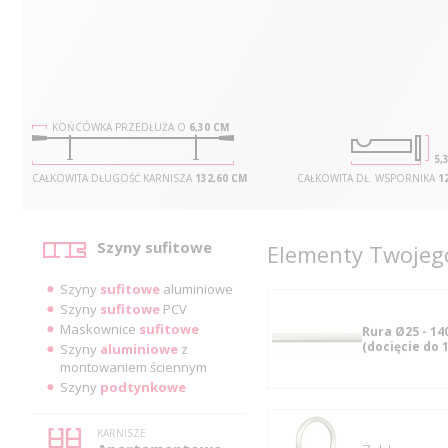
KOŃCÓWKA PRZEDŁUŻA O
6,30 CM
5,
CAŁKOWITA DŁUGOŚĆ KARNISZA
132,60 CM
CAŁKOWITA DŁ. WSPORNIKA
1
Kategorie
Szyny sufitowe
Elementy Twojego
Szyny
sufitowe
aluminiowe
Szyny
sufitowe
PCV
Maskownice
sufitowe
Rura Ø25 - 14
(docięcie do 
Szyny
aluminiowe
z
montowaniem ściennym
Szyny
podtynkowe
KARNISZE