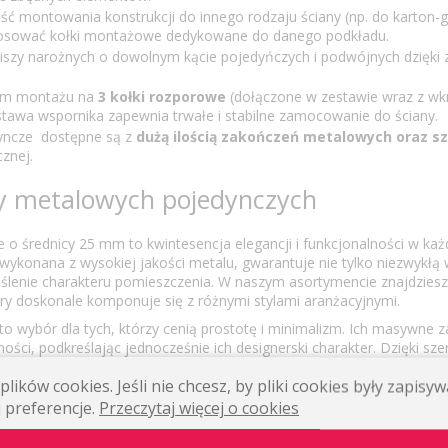
ść montowania konstrukcji do innego rodzaju ściany (np. do karton-g
osować kołki montażowe dedykowane do danego podkładu.
iszy narożnych o dowolnym kącie pojedyńczych i podwójnych dzięki
tem montażu na
3 kołki rozporowe
(dołączone w zestawie wraz z wkr
awa wspornika zapewnia trwałe i stabilne zamocowanie do ściany.
yncze dostępne są z
dużą ilością zakończeń metalowych oraz s
cznej.
y metalowych pojedynczych
e o średnicy 25 mm to kwintesencja elegancji i funkcjonalności w ka
 wykonana z wysokiej jakości metalu, gwarantuje nie tylko niezwykłą
eślenie charakteru pomieszczenia. W naszym asortymencie znajdziesz
óry doskonale komponuje się z różnymi stylami aranżacyjnymi.
to wybór dla tych, którzy cenią prostotę i minimalizm. Ich masywne 
lności, podkreślając jednocześnie ich designerski charakter. Dzięki sz
z różnorodności końcówek wsporników, masz pełną swobodę w kreow
lików cookies. Jeśli nie chcesz, by pliki cookies były zapis
 preferencje.
Przeczytaj więcej o cookies
arnisze ścienne są nie tylko piękne, ale również niezwykle praktyczne
kom, zasłony można łatwo przesuwać, zapewniając płynność i swobo