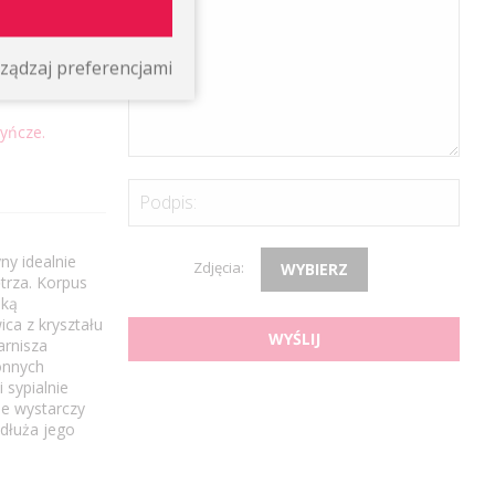
tego, czy
ą harmonię
ządzaj preferencjami
 odzwierciedlać
dyńcze.
Podpis:
ny idealnie
Zdjęcia:
WYBIERZ
trza. Korpus
oką
ica z kryształu
WYŚLIJ
arnisza
onnych
 sypialnie
ie wystarczy
edłuża jego