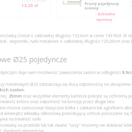
12 x 1,10 zł /szt
Prosty pojedynczy
13,20 zł
ścienny
dokładne
wymiary
ńcówką Cristal o całkowitej długości 132.6cm w cenie 143.90zł. W s
al , wsporniki, rurki metalowe o całkowitej długości 120,00cm oraz 
lowe Ø25 pojedyncze
edynczym daje nam możliwość zawieszenia zasłon w odległości
8.9c
szy metalowych Ø25 odznaczają się dużą odpornością na obciążenia 
kich zasłon.
ątnej
25mm
oraz wszystkie elementy karnisza pokryte są ochronną 
wałość koloru oraz odporność na korozję przez długie lata.
asłon można zastosować klasyczne kółka z żabkami lub agrafkami albo
 wewnątrz wkładką silikonową powodującą cichsze poruszanie się fi
ywa na trwałość rurki.
ocowaną na przelotki lub tak zwane "uszy" możemy nie dobierać kół
ć zbędnych elementów.