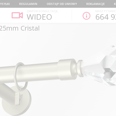
YSYŁKI
REGULAMIN
ODSTĄP OD UMOWY
REKLAMACJE
K
ZAMÓW KONSULTACJĘ
MASZ PYTANIE
WIDEO
664 9
i25mm Cristal