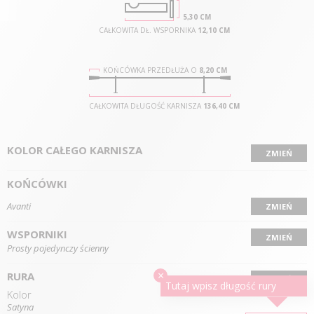
5,30 CM
CAŁKOWITA DŁ. WSPORNIKA
12,10 CM
KOŃCÓWKA PRZEDŁUŻA O
8,20 CM
CAŁKOWITA DŁUGOŚĆ KARNISZA
136,40 CM
KOLOR CAŁEGO KARNISZA
ZMIEŃ
KOŃCÓWKI
Avanti
ZMIEŃ
WSPORNIKI
ZMIEŃ
Prosty pojedynczy ścienny
×
RURA
ZMIEŃ
Tutaj wpisz długość
rury
Kolor
Satyna