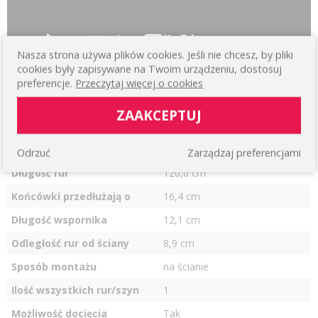
Nasza strona używa plików cookies. Jeśli nie chcesz, by pliki
cookies były zapisywane na Twoim urządzeniu, dostosuj
Tabela produktu
preferencje.
Przeczytaj więcej o cookies
Kolor
Satyna
ZAAKCEPTUJ
Materiał
Metal + Aluminium
Całkowita długość karnisza
136,4 cm
Odrzuć
Zarządzaj preferencjami
Długość rur
120,0 cm
Końcówki przedłużają o
16,4 cm
Długość wspornika
12,1 cm
Odległość rur od ściany
8,9 cm
Sposób montażu
na ścianie
Ilość wszystkich rur/szyn
1
Możliwość docięcia
Tak