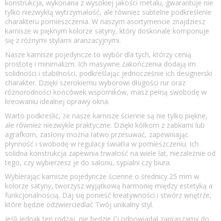
konstrukcja, wykonana z wysokiej jakości metalu, gwarantuje nie
tylko niezwykłą wytrzymałość, ale również subtelne podkreślenie
charakteru pomieszczenia. W naszym asortymencie znajdziesz
karnisze w pięknym kolorze satyny, który doskonale komponuje
się z różnymi stylami aranżacyjnymi.
Nasze karnisze pojedyncze to wybór dla tych, którzy cenią
prostotę i minimalizm. Ich masywne zakończenia dodają im
solidności i stabilności, podkreślając jednocześnie ich designerski
charakter. Dzięki szerokiemu wyborowi długości rur oraz
różnorodności końcówek wsporników, masz pełną swobodę w
kreowaniu idealnej oprawy okna.
Warto podkreślić, że nasze karnisze ścienne są nie tylko piękne,
ale również niezwykle praktyczne. Dzięki kółkom z żabkami lub
agrafkom, zasłony można łatwo przesuwać, zapewniając
płynność i swobodę w regulacji światła w pomieszczeniu. Ich
solidna konstrukcja zapewnia trwałość na wiele lat, niezależnie od
tego, czy wybierzesz je do salonu, sypialni czy biura.
Wybierając karnisze pojedyncze ścienne o średnicy 25 mm w
kolorze satyny, tworzysz wyjątkową harmonię między estetyką a
funkcjonalnością. Daj się ponieść kreatywności i stwórz wnętrze,
które będzie odzwierciedlać Twój unikalny styl.
Jeśli jednak ten rodzaj nie będzie Ci odpowiadał zapraszamy do