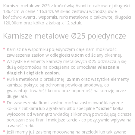
Karnisze metalowe Ø25 z końcówką Avanti o całkowitej długości
136.4cm w cenie 116.34zł. W skład zestawu wchodzą dwie
końcówki Avanti , wsporniki, rurki metalowe o całkowitej długości
120,00cm oraz kółko z żabką x 12 sztuk.
Karnisze metalowe Ø25 pojedyncze
Karnisz na wsporniku pojedynczym daje nam możliwość
zawieszenia zasłon w odległości
8.9cm
od ściany okiennej.
Wszystkie elementy karniszy metalowych Ø25 odznaczają się
dużą odpornością na obciążenia co umożliwia
wieszanie
długich i ciężkich zasłon.
Rurka metalowa o przekątnej
25mm
oraz wszystkie elementy
karnisza pokryte są ochronną powłoką anodową, co
gwarantuje trwałość koloru oraz odporność na korozję przez
długie lata.
Do zawieszenia firan i zasłon można zastosować klasyczne
kółka z żabkami lub agrafkami albo specjalne
"ciche"
kółka
wyłożone od wewnątrz wkładką silikonową powodującą cichsze
poruszanie się firan i mniejsze tarcie - co pozytywnie wpływa na
trwałość rurki.
Jeśli mamy już zasłonę mocowaną na przelotki lub tak zwane