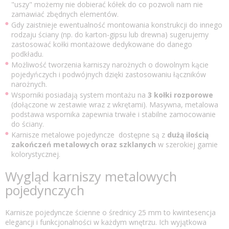
"uszy" możemy nie dobierać kółek do co pozwoli nam nie
zamawiać zbędnych elementów.
Gdy zaistnieje ewentualność montowania konstrukcji do innego
rodzaju ściany (np. do karton-gipsu lub drewna) sugerujemy
zastosować kołki montażowe dedykowane do danego
podkładu.
Możliwość tworzenia karniszy narożnych o dowolnym kącie
pojedyńczych i podwójnych dzięki zastosowaniu łączników
narożnych.
Wsporniki posiadają system montażu na
3 kołki rozporowe
(dołączone w zestawie wraz z wkrętami). Masywna, metalowa
podstawa wspornika zapewnia trwałe i stabilne zamocowanie
do ściany.
Karnisze metalowe pojedyncze dostępne są z
dużą ilością
zakończeń metalowych oraz szklanych
w szerokiej gamie
kolorystycznej.
Wygląd karniszy metalowych
pojedynczych
Karnisze pojedyncze ścienne o średnicy 25 mm to kwintesencja
elegancji i funkcjonalności w każdym wnętrzu. Ich wyjątkowa