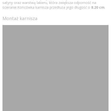
satyny oraz warstwą lakieru, która zwiększa odporność na
ścieranie.Końcówka karnisza przedłuża jego długość o
8.20 cm
.
Montaż karnisza