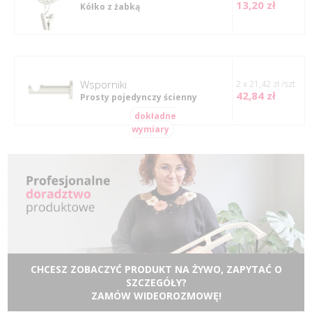
13,20 zł
Kółko z żabką
Wsporniki
2 x 21,42 zł /szt
42,84 zł
Prosty pojedynczy ścienny
dokładne
wymiary
CHCESZ ZOBACZYĆ PRODUKT NA ŻYWO, ZAPYTAĆ O
SZCZEGÓŁY?
ZAMÓW WIDEOROZMOWĘ!