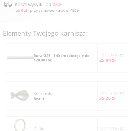
Koszt wysyłki: od
22zł
lub
0 zł
- przy zamówieniu pow.
450zł
Elementy Twojego karnisza:
1 x 25,04 zł /szt
Rura Ø25 - 140 cm
(docięcie do
25,04 zł
120,00 cm)
Końcówka
2 x 17,63 zł /szt
35,26 zł
Avanti
Żabka
12 x 1,10 zł /szt