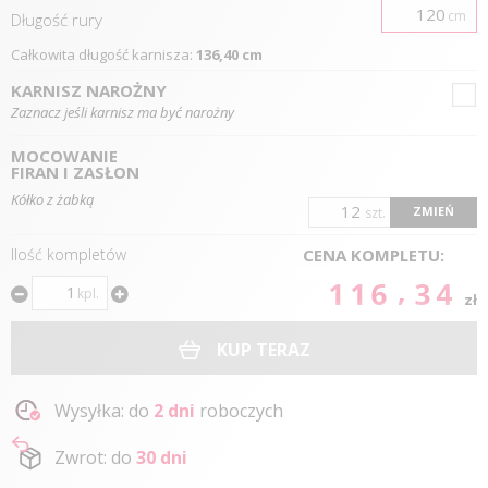
cm
Długość
rury
Całkowita długość karnisza:
136,40 cm
KARNISZ NAROŻNY
Zaznacz jeśli karnisz ma być narożny
MOCOWANIE
FIRAN I ZASŁON
Kółko z żabką
ZMIEŃ
szt.
Ilość kompletów
CENA KOMPLETU:
116.34
kpl.
zł
KUP TERAZ
Wysyłka: do
2 dni
roboczych
Zwrot: do
30 dni