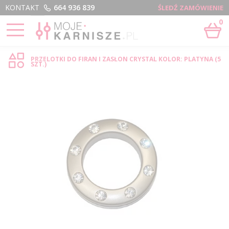
Menu
KONTAKT
664 936 839
ŚLEDŹ ZAMÓWIENIE
0
STRONA GŁÓWNA
›
PRZELOTKI DO FIRAN I ZASŁON CRYSTAL - SKLEP INTERNETOWY
PRZELOTKI DO FIRAN I ZASŁON CRYSTAL KOLOR: PLATYNA (5
SZT.)