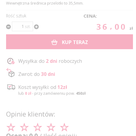
Wewnętrzna średnica przelotki to 35,5mm.
Ilość sztuk
CENA:
36.00
szt.
zł
KUP TERAZ
Wysyłka: do
2 dni
roboczych
Zwrot: do
30 dni
Koszt wysyłki: od
12zł
lub
0 zł
- przy zamówieniu pow.
450zł
Opinie klientów:
Ocena: 0.0
/ Ilość opinii: