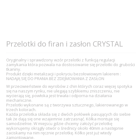
Przelotki do firan i zasłon CRYSTAL
Oryginalny i sprawdzony wzór przelotki z funkcją regulacji
zamykania która pozwala na dostosowanie się przelotki do grubości
tkaniny.
Produkt dzięki metalizacji i pokryciu bezołowiowym lakierem :
NADAJĄ SIĘ DO PRANIA BEZ ZDEJMOWANIA Z ZASŁON
W przeciwieństwie do wyrobów z chin których coraz więcej spotyka
się na naszym rynku, nie ulegają szybkiemu zniszczeniu, nie
wycierają się, powłoka jest trwała i odporna na działania
mechaniczne.
Przelotki wykonane są z tworzywa sztucznego, lakierowanego w
trzech kolorach.
Każda przelotka składa się z dwóch połówek pasujących do siebie
tak że dają się one wzajemnie zatrzasnąć. Kółka montuje się
samodzielnie. W miejscu gdzie chcemy założyć przelotkę
wykonujemy okrągły otwór o średnicy około 40mm a następnie
zaciskamy na nim ręcznie przelotkę. Kółko jest już wtedy
zamontowane.