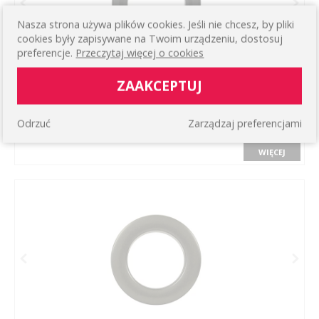
Nasza strona używa plików cookies. Jeśli nie chcesz, by pliki
cookies były zapisywane na Twoim urządzeniu, dostosuj
preferencje.
Przeczytaj więcej o cookies
ZAAKCEPTUJ
PRZELOTKI DO FIRAN I ZASŁON KOLOR: CZARNY (10
SZT.)
Odrzuć
Zarządzaj preferencjami
27,00 zł
WIĘCEJ