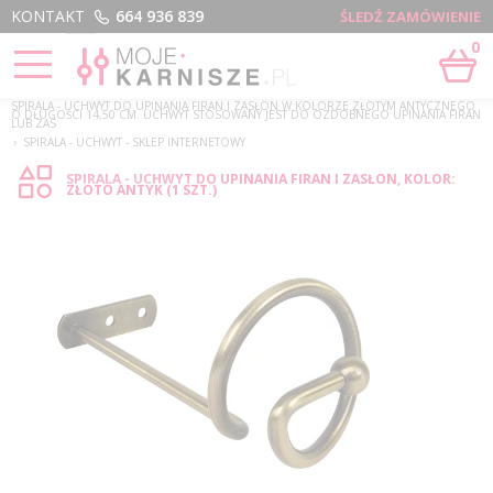
Menu
KONTAKT
664 936 839
ŚLEDŹ ZAMÓWIENIE
0
STRONA GŁÓWNA
›
SPIRALA - UCHWYT DO UPINANIA FIRAN I ZASŁON W KOLORZE ZŁOTYM ANTYCZNEGO
O DŁUGOŚCI 14,50 CM. UCHWYT STOSOWANY JEST DO OZDOBNEGO UPINANIA FIRAN
LUB ZAS
›
SPIRALA - UCHWYT - SKLEP INTERNETOWY
SPIRALA - UCHWYT DO UPINANIA FIRAN I ZASŁON, KOLOR:
ZŁOTO ANTYK (1 SZT.)