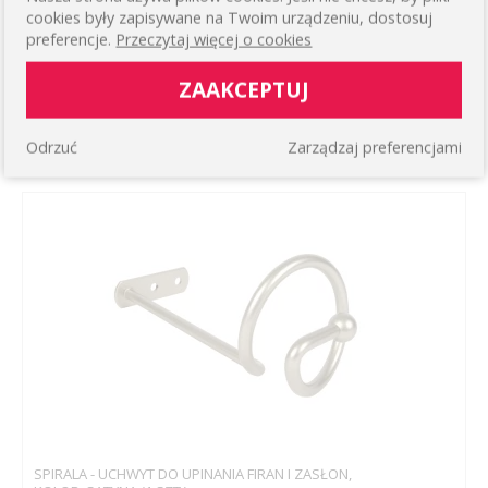
cookies były zapisywane na Twoim urządzeniu, dostosuj
preferencje.
Przeczytaj więcej o cookies
UCHWYT (GAŁKA) "PIAZZA" CRISTAL Z CZARNYM
KRYSZTAŁKIEM DO DRAPOWANIA FIRAN LUB
ZAAKCEPTUJ
ZASŁON, KOLOR: MOSIĄDZ ANTYCZNY (1 SZT.)
14,05 zł
Odrzuć
Zarządzaj preferencjami
WIĘCEJ
SPIRALA - UCHWYT DO UPINANIA FIRAN I ZASŁON,