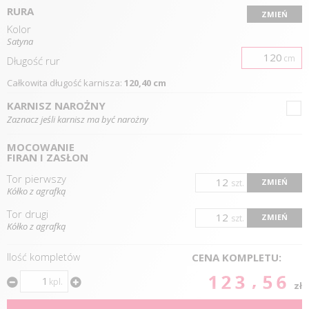
RURA
ZMIEŃ
Kolor
Satyna
cm
Długość
rur
Całkowita długość karnisza:
120,40 cm
KARNISZ NAROŻNY
Zaznacz jeśli karnisz ma być narożny
MOCOWANIE
FIRAN I ZASŁON
Tor pierwszy
ZMIEŃ
szt.
Kółko z agrafką
Tor drugi
ZMIEŃ
szt.
Kółko z agrafką
Ilość kompletów
CENA KOMPLETU:
123.56
kpl.
zł