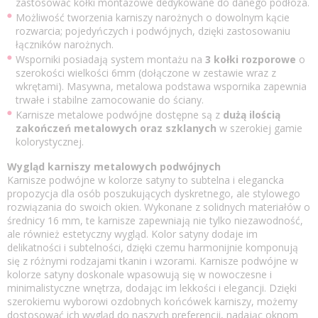
zastosować kołki montażowe dedykowane do danego podłoża.
Możliwość tworzenia karniszy narożnych o dowolnym kącie
rozwarcia; pojedyńczych i podwójnych, dzięki zastosowaniu
łączników narożnych.
Wsporniki posiadają system montażu na
3 kołki rozporowe
o
szerokości wielkości 6mm (dołączone w zestawie wraz z
wkrętami). Masywna, metalowa podstawa wspornika zapewnia
trwałe i stabilne zamocowanie do ściany.
Karnisze metalowe podwójne dostępne są z
dużą ilością
zakończeń metalowych oraz szklanych
w szerokiej gamie
kolorystycznej.
Wygląd karniszy metalowych podwójnych
Karnisze podwójne w kolorze satyny to subtelna i elegancka
propozycja dla osób poszukujących dyskretnego, ale stylowego
rozwiązania do swoich okien. Wykonane z solidnych materiałów o
średnicy 16 mm, te karnisze zapewniają nie tylko niezawodność,
ale również estetyczny wygląd. Kolor satyny dodaje im
delikatności i subtelności, dzięki czemu harmonijnie komponują
się z różnymi rodzajami tkanin i wzorami. Karnisze podwójne w
kolorze satyny doskonale wpasowują się w nowoczesne i
minimalistyczne wnętrza, dodając im lekkości i elegancji. Dzięki
szerokiemu wyborowi ozdobnych końcówek karniszy, możemy
dostosować ich wygląd do naszych preferencji, nadając oknom