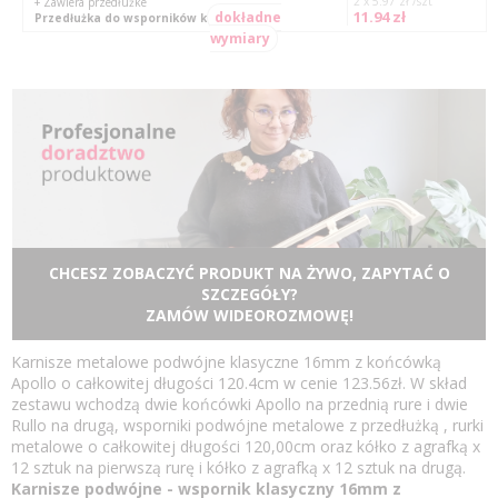
2 x 5.97 zł /szt
+ Zawiera przedłużke
11.94 zł
dokładne
Przedłużka do wsporników klasycznych
wymiary
CHCESZ ZOBACZYĆ PRODUKT NA ŻYWO, ZAPYTAĆ O
SZCZEGÓŁY?
ZAMÓW WIDEOROZMOWĘ!
Karnisze metalowe podwójne klasyczne 16mm z końcówką
Apollo o całkowitej długości 120.4cm w cenie 123.56zł. W skład
zestawu wchodzą dwie końcówki Apollo na przednią rure i dwie
Rullo na drugą, wsporniki podwójne metalowe z przedłużką , rurki
metalowe o całkowitej długości 120,00cm oraz kółko z agrafką x
12 sztuk na pierwszą rurę i kółko z agrafką x 12 sztuk na drugą.
Karnisze podwójne - wspornik klasyczny 16mm z