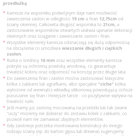
przedłużką
Karnisze na wsporniku podwójnym daje nam możliwość
zawieszenia zasłon w odległości
19 cm
a firan
12,75cm
od
ściany okiennej. Całkowita długość wspornika to
21cm,
a
zastosowanie wsporników otwartych ułatwia upinanie dekoracji
okiennych oraz ściąganie i zawieszanie zasłon i firan.
Wszystkie elementy karnisza odznaczają się dużą odpornością
na obciążenia co umożliwia
wieszanie długich i ciężkich
zasłon.
Rurka o średnicy
16 mm
oraz wszystkie elementy karnisza
pokryte są ochronną powłoką anodową, co gwarantuje
trwałość koloru oraz odporność na korozję przez długie lata.
Do zawieszenia firan i zasłon można zastosować klasyczne
kółka z żabkami lub agrafkami, albo specjalne
"ciche"
kółka
wyłożone od wewnątrz wkładką silikonową powodującą cichsze
poruszanie się firan i mniejsze tarcie - co pozytywnie wpływa na
trwałość rurki.
Jeśli mamy już zasłonę mocowaną na przelotki lub tak zwane
"uszy" możemy nie dobierać do zestawu kółek z żabkami, co
pozwoli nam nie zamawiać zbędnych elementów.
Gdy zaistnieje potrzeba montowania konstrukcji do innego
rodzaju ściany (np. do karton-gipsu lub drewna) sugerujemy