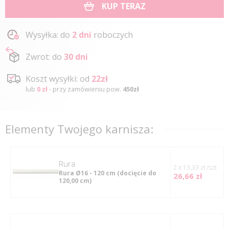
KUP TERAZ
Wysyłka: do
2 dni
roboczych
Zwrot: do
30 dni
Koszt wysyłki: od
22zł
lub
0 zł
- przy zamówieniu pow.
450zł
Elementy Twojego karnisza:
rura
2 x 13,33 zł /szt
Rura Ø16 - 120 cm
(docięcie do
26,66 zł
120,00 cm)