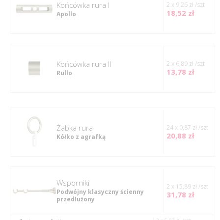
Końcówka rura I
2 x 9,26 zł /szt
18,52 zł
Apollo
Końcówka rura II
2 x 6,89 zł /szt
13,78 zł
Rullo
Żabka rura
24 x 0,87 zł /szt
20,88 zł
Kółko z agrafką
Wsporniki
2 x 15,89 zł /szt
Podwójny klasyczny ścienny
31,78 zł
przedłużony