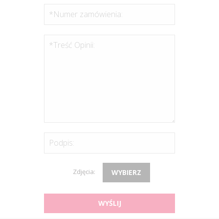
*Numer zamówienia:
*Treść Opinii:
Podpis:
Zdjęcia:
WYBIERZ
WYŚLIJ