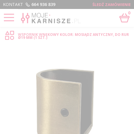
Menu
KONTAKT
664 936 839
ŚLEDŹ ZAMÓWIENIE
0
STRONA GŁÓWNA
›
WNĘKOWY - SKLEP INTERNETOWY
WSPORNIK WNĘKOWY KOLOR: MOSIĄDZ ANTYCZNY, DO RUR
Ø19 MM (1 SZT.)