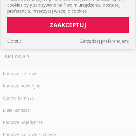
cookies były zapisywane na Twoim urządzeniu, dostosuj
preferencje.
Przeczytaj więcej o cookies
Produkt polski
ZAAKCEPTUJ
Wszystkie nasze produkty wyprodukowane są przez
polskich producentów
z materiałów najwyższej jakości.
Odrzuć
Zarządzaj preferencjami
ARTYKUŁY
Karnisze sufitowe
Karnisze podwójne
Czarne karnisze
Białe karnisze
Karnisze pojedyncze
Karnisze sufitowe szynowe