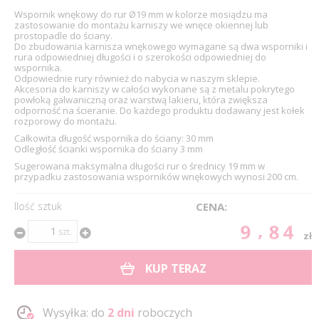
Wspornik wnękowy do rur Ø19 mm w kolorze mosiądzu ma
zastosowanie do montażu karniszy we wnęce okiennej lub
prostopadle do ściany.
Do zbudowania karnisza wnękowego wymagane są dwa wsporniki i
rura odpowiedniej długości i o szerokości odpowiedniej do
wspornika.
Odpowiednie rury również do nabycia w naszym sklepie.
Akcesoria do karniszy w całości wykonane są z metalu pokrytego
powłoką galwaniczną oraz warstwą lakieru, która zwiększa
odporność na ścieranie. Do każdego produktu dodawany jest kołek
rozporowy do montażu.
Całkowita długość wspornika do ściany: 30 mm
Odległość ścianki wspornika do ściany 3 mm
Sugerowana maksymalna długości rur o średnicy 19 mm w
przypadku zastosowania wsporników wnękowych wynosi 200 cm.
Ilość sztuk
CENA:
9.84
szt.
zł
KUP TERAZ
Wysyłka: do
2 dni
roboczych