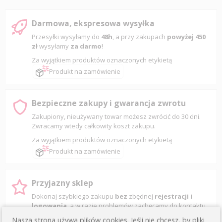
Darmowa, ekspresowa wysyłka
Przesyłki wysyłamy do
48h
, a przy zakupach
powyżej 450
zł
wysyłamy
za darmo
!
Za wyjątkiem produktów oznaczonych etykietą
Produkt na zamówienie
Bezpieczne zakupy i gwarancja zwrotu
Zakupiony, nieużywany towar możesz zwrócić do 30 dni.
Zwracamy wtedy całkowity koszt zakupu.
Za wyjątkiem produktów oznaczonych etykietą
Produkt na zamówienie
Przyjazny sklep
Dokonaj szybkiego zakupu
bez
zbędnej
rejestracji i
logowania
, a w razie problemów zachęcamy do kontaktu
z
biurem obsługi klienta
Nasza strona używa plików cookies. Jeśli nie chcesz, by pliki