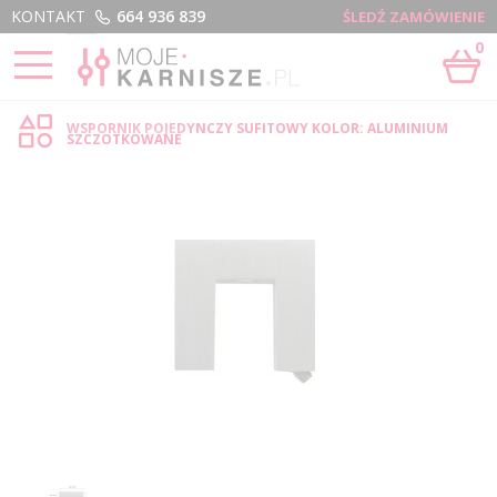
Menu
KONTAKT
664 936 839
ŚLEDŹ ZAMÓWIENIE
0
STRONA GŁÓWNA
›
POJEDYNCZY SUFITOWY - SKLEP INTERNETOWY
WSPORNIK POJEDYNCZY SUFITOWY KOLOR: ALUMINIUM
SZCZOTKOWANE