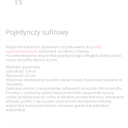
Pojedynczy sufitowy
Wspornik w kolorze aluminium szczotkowane do
profili
apartamentowych
wykonane w całości z metalu.
Po zamontowaniu wspornika pojedynczego odległość dolnej części
szyny od sufitu wynosi 4,4 cm.
Wymiary wspornika :
Szerokość: 3,4 cm
Wysokość: 3,2 cm
Wspornik montowany na jeden wkręt i kołek rozporowy (zawarte w
zestawie).
Zalecany montaż 3 wsporników sufitowych na każde 240 cm profilu.
Prosimy o rozważny wybór miejsca montażu (wsporniki muszą
zostać przykręcone do sufitu w idealnie prostej linii) oraz dokręcanie
blokady profilu z wyczuciem (zbyt mocne dokręcenie blokady
wspornika może powodować zerwanie gwintu lub pęknięcie
wspornika).