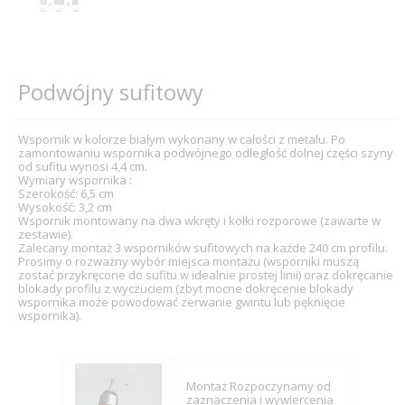
Podwójny sufitowy
Wspornik w kolorze białym wykonany w całości z metalu. Po
zamontowaniu wspornika podwójnego odległość dolnej części szyny
od sufitu wynosi 4,4 cm.
Wymiary wspornika :
Szerokość: 6,5 cm
Wysokość: 3,2 cm
Wspornik montowany na dwa wkręty i kołki rozporowe (zawarte w
zestawie).
Zalecany montaż 3 wsporników sufitowych na każde 240 cm profilu.
Prosimy o rozważny wybór miejsca montażu (wsporniki muszą
zostać przykręcone do sufitu w idealnie prostej linii) oraz dokręcanie
blokady profilu z wyczuciem (zbyt mocne dokręcenie blokady
wspornika może powodować zerwanie gwintu lub pęknięcie
wspornika).
Montaż Rozpoczynamy od
zaznaczenia i wywiercenia