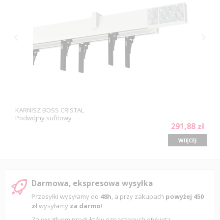
KARNISZ BOSS CRISTAL
Podwójny sufitowy
291,88 zł
WIĘCEJ
Darmowa, ekspresowa wysyłka
Przesyłki wysyłamy do
48h
, a przy zakupach
powyżej 450
zł
wysyłamy
za darmo
!
Za wyjątkiem produktów oznaczonych etykietą