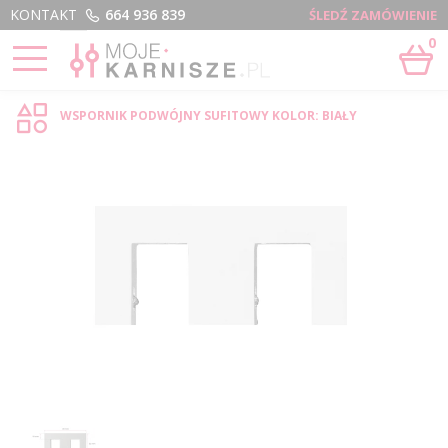
Menu
KONTAKT
664 936 839
ŚLEDŹ ZAMÓWIENIE
0
STRONA GŁÓWNA
›
PODWÓJNY SUFITOWY - SKLEP INTERNETOWY
WSPORNIK PODWÓJNY SUFITOWY KOLOR: BIAŁY