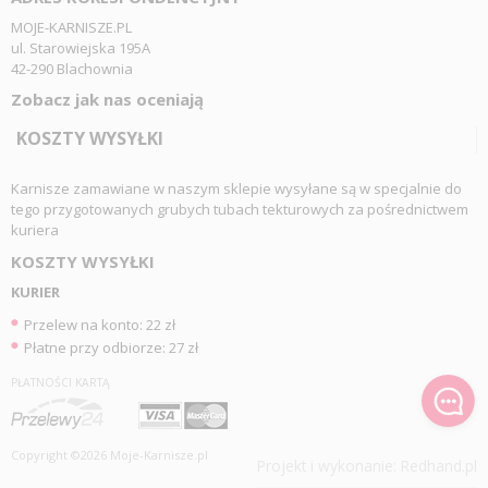
MOJE-KARNISZE.PL
ul. Starowiejska 195A
42-290 Blachownia
Zobacz jak nas oceniają
KOSZTY WYSYŁKI
Karnisze zamawiane w naszym sklepie wysyłane są w specjalnie do
tego przygotowanych grubych tubach tekturowych za pośrednictwem
kuriera
KOSZTY WYSYŁKI
KURIER
Przelew na konto: 22 zł
Płatne przy odbiorze: 27 zł
PŁATNOŚCI KARTĄ
Copyright ©2026 Moje-Karnisze.pl
Projekt i wykonanie:
Redhand.pl