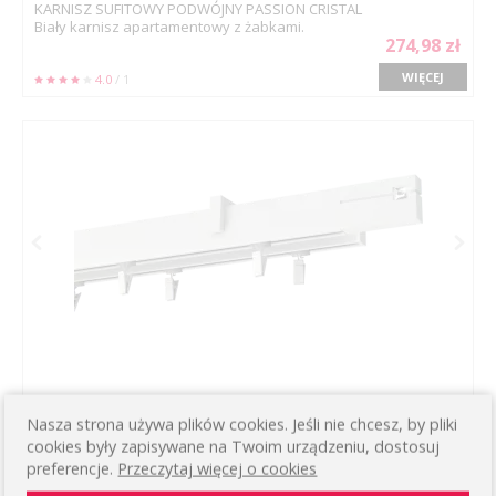
KARNISZ SUFITOWY PODWÓJNY PASSION CRISTAL
Biały karnisz apartamentowy z żabkami.
274,98 zł
WIĘCEJ
4.0
/ 1
KARNISZ SUFITOWY PODWÓJNY ESTELLE CRISTAL
Nasza strona używa plików cookies. Jeśli nie chcesz, by pliki
Podwójny sufitowy
275,06 zł
cookies były zapisywane na Twoim urządzeniu, dostosuj
preferencje.
Przeczytaj więcej o cookies
WIĘCEJ