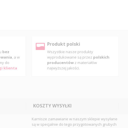
Produkt polski
pu
bez
Wszystkie nasze produkty
gowania
, a w
wyprodukowane są przez
polskich
my do
producentów
z materiałów
i klienta
najwyższej jakości.
KOSZTY WYSYŁKI
Karnisze zamawiane w naszym sklepie wysyłane
są w specjalnie do tego przygotowanych grubych