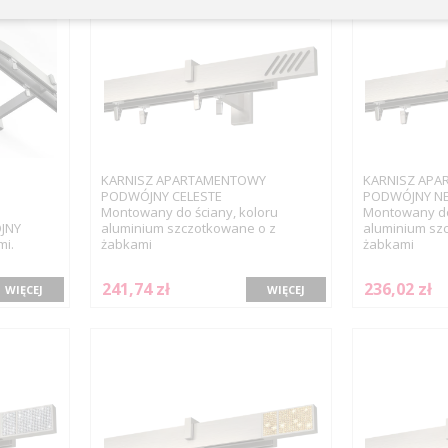
KARNISZ APARTAMENTOWY
KARNISZ AP
PODWÓJNY CELESTE
PODWÓJNY N
Montowany do ściany, koloru
Montowany do 
JNY
aluminium szczotkowane o z
aluminium sz
mi.
żabkami
żabkami
241,74 zł
236,02 zł
WIĘCEJ
WIĘCEJ