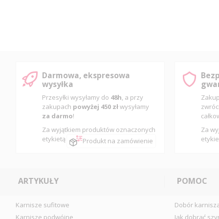
Darmowa, ekspresowa
Bezp
wysyłka
gwar
Przesyłki wysyłamy do
48h
, a przy
Zakup
zakupach
powyżej 450 zł
wysyłamy
zwróc
za darmo
!
całko
Za wyjątkiem produktów oznaczonych
Za wy
etykietą
etykie
Produkt na zamówienie
ARTYKUŁY
POMOC
Karnisze sufitowe
Dobór karnisz
Karnisze podwójne
Jak dobrać szy