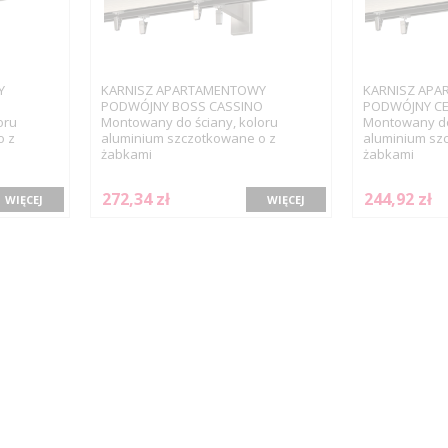
Y
KARNISZ APARTAMENTOWY
KARNISZ AP
PODWÓJNY BOSS CASSINO
PODWÓJNY CE
oru
Montowany do ściany, koloru
Montowany do 
o z
aluminium szczotkowane o z
aluminium sz
żabkami
żabkami
272,34 zł
244,92 zł
WIĘCEJ
WIĘCEJ