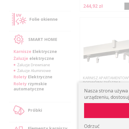
244,92 zł
Folie okienne
SMART HOME
Karnisze
Elektryczne
Żaluzje
elektryczne
Żaluzje Drewniane
Żaluzje Aluminiowe
Rolety
Elektryczne
KARNISZ APARTAMENTOW
PODWÓJNY ZAŚLEPKA
Rolety
rzymskie
Montowany do ściany, kol
automatyczne
Nasza strona używa p
aluminium szczotkowane 
żabkami
urządzeniu, dostosuj
216,68 zł
Próbki
Odrzuć
Elementy karniszy