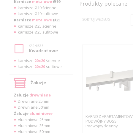
Karnisze
metalowe
Ø19
Produkty polecane
karnisze Ø19 ścienne
karnisze Ø19 sufitowe
SORTUJ WEDŁUG:
Karnisze
metalowe
Ø25
karnisze Ø25 ścienne
karnisze Ø25 sufitowe
KARNISZE
Kwadratowe
karnisze
20x20
ścienne
karnisze
20x20
sufitowe
Żaluzje
Żaluzje
drewniane
Drewniane 25mm
Drewniane 50mm
Żaluzje
aluminiowe
KARNISZ APARTAMENTOW
Aluminiowe 25mm
PODWÓJNY BOSS
Aluminiowe 35mm
Podwójny ścienny
Aluminiowe 50mm