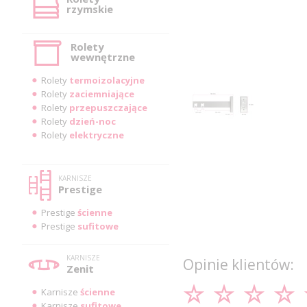
rzymskie
Rolety
wewnętrzne
Rolety
termoizolacyjne
Rolety
zaciemniające
Rolety
przepuszczające
Rolety
dzień-noc
Rolety
elektryczne
KARNISZE
Prestige
Prestige
ścienne
Prestige
sufitowe
KARNISZE
Opinie klientów:
Zenit
Karnisze
ścienne
Karnisze
sufitowe