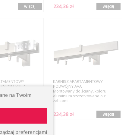
234,36 zł
WIĘCEJ
WIĘCEJ
ARTAMENTOWY
KARNISZ APARTAMENTOWY
SSION CRISTAL
PODWÓJNY AVA
ściany, koloru
Montowany do ściany, koloru
ywane na Twoim
czotkowane o z
aluminium szczotkowane o z
żabkami
234,38 zł
WIĘCEJ
WIĘCEJ
ządzaj preferencjami