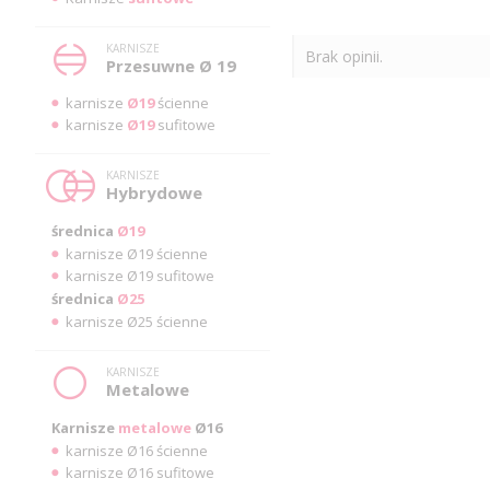
KARNISZE
Brak opinii.
Przesuwne Ø 19
karnisze
Ø19
ścienne
karnisze
Ø19
sufitowe
KARNISZE
Hybrydowe
średnica
Ø19
karnisze Ø19 ścienne
karnisze Ø19 sufitowe
średnica
Ø25
karnisze Ø25 ścienne
KARNISZE
Metalowe
Karnisze
metalowe
Ø16
karnisze Ø16 ścienne
karnisze Ø16 sufitowe