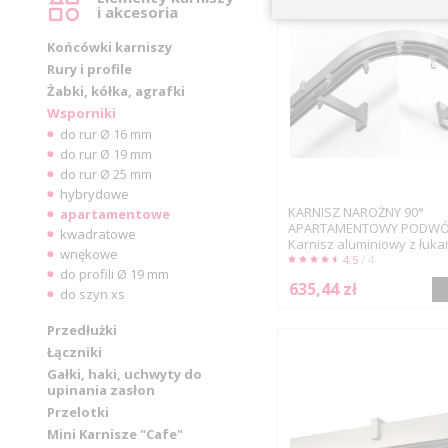
i akcesoria
Końcówki karniszy
Rury i profile
Żabki, kółka, agrafki
Wsporniki
do rur Ø 16 mm
do rur Ø 19 mm
do rur Ø 25 mm
hybrydowe
KARNISZ NAROŻNY 90°
apartamentowe
APARTAMENTOWY PODWÓ
kwadratowe
Karnisz aluminiowy z łuka
wnękowe
4.5
/ 4
do profili Ø 19 mm
635,44 zł
do szyn xs
Przedłużki
Łączniki
Gałki, haki, uchwyty do
upinania zasłon
Przelotki
Mini Karnisze "Cafe"