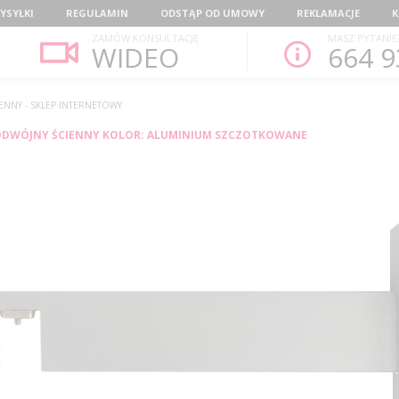
YSYŁKI
REGULAMIN
ODSTĄP OD UMOWY
REKLAMACJE
K
ZAMÓW KONSULTACJĘ
MASZ PYTANIE
WIDEO
664 9
ENNY - SKLEP INTERNETOWY
ODWÓJNY ŚCIENNY KOLOR: ALUMINIUM SZCZOTKOWANE