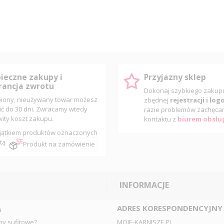
ieczne zakupy i
Przyjazny sklep
ancja zwrotu
Dokonaj szybkiego zaku
iony, nieużywany towar możesz
zbędnej
rejestracji i lo
ić do 30 dni. Zwracamy wtedy
razie problemów zachęca
wity koszt zakupu.
kontaktu z
biurem obsług
jątkiem produktów oznaczonych
tą
Produkt na zamówienie
INFORMACJE
ADRES KORESPONDENCYJNY
a
ny sufitowe?
MOJE-KARNISZE.PL