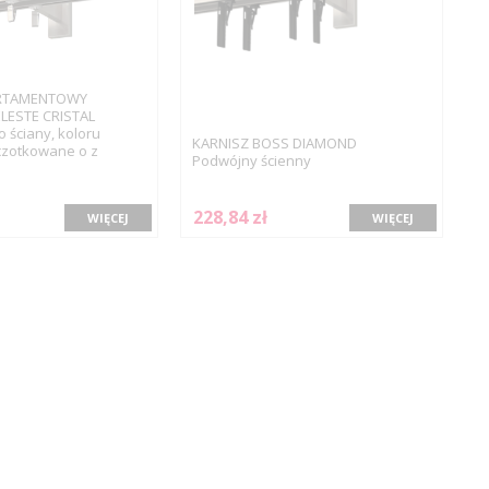
ARTAMENTOWY
LESTE CRISTAL
ściany, koloru
KARNISZ BOSS DIAMOND
czotkowane o z
Podwójny ścienny
228,84 zł
WIĘCEJ
WIĘCEJ