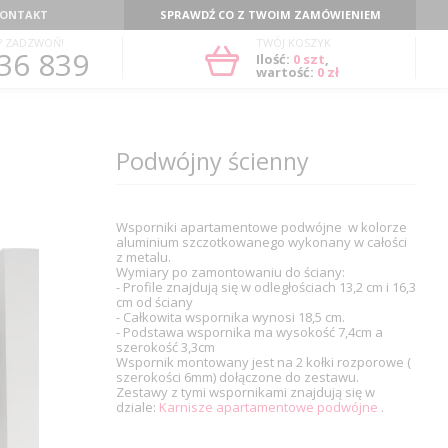
ONTAKT
SPRAWDŹ CO Z TWOIM ZAMÓWIENIEM
? ZADZWOŃ!
TWÓJ KOSZYK
36 839
Ilość:
0
szt
,
wartość:
0 zł
Podwójny ścienny
Wsporniki apartamentowe podwójne w kolorze
aluminium szczotkowanego wykonany w całości
z metalu.
Wymiary po zamontowaniu do ściany:
- Profile znajdują się w odległościach 13,2 cm i 16,3
cm od ściany
- Całkowita wspornika wynosi 18,5 cm.
- Podstawa wspornika ma wysokość 7,4cm a
szerokość 3,3cm
Wspornik montowany jest na 2 kołki rozporowe (
szerokości 6mm) dołączone do zestawu.
Zestawy z tymi wspornikami znajdują się w
dziale:
Karnisze apartamentowe podwójne
.