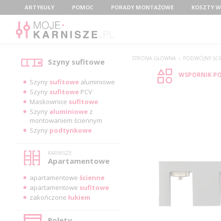
Menu
ARTYKUŁY
POMOC
PORADY MONTAŻOWE
KOSZTY W
Kategorie
STRONA GŁÓWNA
›
PODWÓJNY ŚCI
Szyny sufitowe
WSPORNIK P
Szyny
sufitowe
aluminiowe
Szyny
sufitowe
PCV
Maskownice
sufitowe
Szyny
aluminiowe
z
montowaniem ściennym
Szyny
podtynkowe
KARNISZE
Apartamentowe
apartamentowe
ścienne
apartamentowe
sufitowe
zakończone
łukiem
Rolety