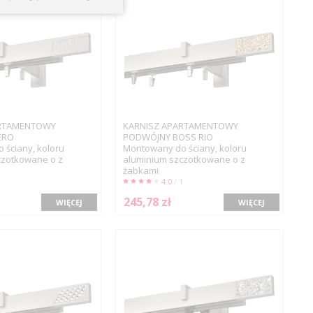
ARTAMENTOWY
KARNISZ APARTAMENTOWY
ERO
PODWÓJNY BOSS RIO
ściany, koloru
Montowany do ściany, koloru
czotkowane o z
aluminium szczotkowane o z
żabkami
4.0
/ 1
245,78 zł
WIĘCEJ
WIĘCEJ