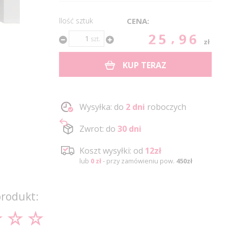
Ilość sztuk
CENA:
25.96
szt.
zł
KUP TERAZ
Wysyłka: do
2 dni
roboczych
Zwrot: do
30 dni
Koszt wysyłki: od
12zł
lub
0 zł
- przy zamówieniu pow.
450zł
produkt: